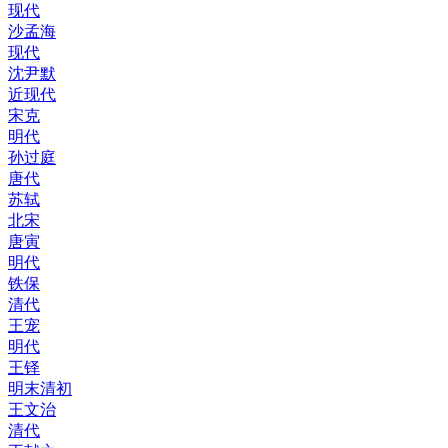
现代
沙孟海
现代
沈尹默
近现代
宋克
明代
孙过庭
唐代
苏轼
北宋
唐寅
明代
铁保
清代
王宠
明代
王铎
明末清初
王文治
清代