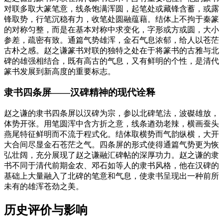
对联多取大篆笔意，线条饱满浑圆，起笔处或藏锋含蓄，或露
锋取势，行笔沉稳有力，收笔处圆融蕴藉。结体上不拘于秦篆
的对称匀整，而是在基本对称中求变化，字形或方或圆，大小
参差，疏密有致。通篇气势雄浑，金石气息浓郁，给人以苍茫
古朴之感。赵之谦篆书对联的独特之处在于将篆书的古雅与北
碑的雄强相结合，既有高古的气息，又有鲜明的个性，是清代
篆书发展到新高度的重要标志。
隶书四条屏——汉碑精神的现代诠释
赵之谦的隶书四条屏以汉碑为宗，参以北碑笔法，波磔雄放，
体势开张。用笔圆浑中含方折之意，线条遒劲老辣，横画蚕头
燕尾特征鲜明而不流于程式化。结体取横势而气韵纵横，大开
大合间尽显金石苍茫之气。四条屏的形式使得通篇气势更为恢
弘壮阔，充分展现了赵之谦融汇碑帖的深厚功力。赵之谦的隶
书不同于清代前期金农、邓石如等人的隶书风格，他在汉碑的
基础上大量融入了北碑的笔意和气息，使隶书呈现出一种前所
未有的雄浑苍劲之美。
历史评价与影响