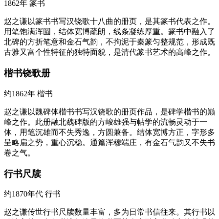
1862年
篆书
赵之谦以篆书书写汉铙歌十八曲的册页，是其篆书代表之作。
用笔饱满浑圆，结体宽博疏朗，线条凝练厚重。篆书中融入了
北碑的方折笔意和金石气韵，不拘泥于秦篆匀整规范，形成既
古雅又富个性特征的独特面貌，是清代篆书艺术的高峰之作。
楷书铙歌册
约1862年
楷书
赵之谦以魏碑体楷书书写汉铙歌的册页作品，是碑学楷书的巅
峰之作。此册融北魏碑版的方峻雄强与帖学的流畅灵动于一
体，用笔沉雄而不失秀逸，方圆兼备。结体宽博方正，字形多
呈略扁之势，重心沉稳。通篇浑穆端庄，有金石气韵又不失书
卷之气。
行书尺牍
约1870年代
行书
赵之谦传世行书尺牍数量丰富，多为日常书信往来。其行书以