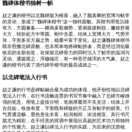
魏碑体楷书独树一帜
赵之谦的楷书以北魏碑版为根基，融入了颜真卿的宽博与帖学
的灵动，形成了“魏碑体楷书”这一独特面貌。其楷书用笔沉雄
有力，方圆兼备——横画多取侧势，竖画挺拔刚劲，撇捺舒展
大方，转折处方中带圆、刚中含柔。结体上宽博大方，气势开
张，字形多呈方扁之势，稳重中富于变化。赵之谦魏碑体楷书
既非照搬北碑原貌，也非简单地将碑帖拼凑，而是经过消化吸
收后的全新创造，在保留北碑骨力的同时注入了帖学的温润与
灵动。通篇观之，浑穆端庄，有一种苍茫雄浑的大气象。赵之
谦的楷书代表了清代碑学楷书的最高成就之一。
以北碑笔法入行书
赵之谦的行书是碑帖融合最为成功的体现，他开创性地以北碑
笔法入行书，在行书流畅连贯的书写节奏中融入了北碑方峻雄
强的笔意。用笔上提按分明，笔画厚重而不失灵活；结体上开
合自如，收放有度，字形既有碑版的方正又有帖学的妍美。行
气贯通流畅，墨色变化丰富，枯润相间，浓淡相宜。其行书尺
牍尤为精彩，在不经意的挥洒中展现出高超的艺术功力和独特
的个性魅力。赵之谦以碑法入行书的实践，为后来的沈曾植、