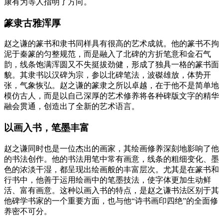
康有为等人指明了方向。
篆隶古雅浑厚
赵之谦的篆书和隶书同样具有很高的艺术成就。他的篆书不拘
泥于秦篆的匀整规范，而是融入了北碑的方折笔意和金石气
韵，线条饱满浑圆又不失挺拔劲健，形成了独具一格的篆书面
貌。其隶书以汉碑为宗，参以北碑笔法，波磔雄放，体势开
张，气象恢弘。赵之谦的篆隶之所以卓越，在于他不是简单地
模仿古人，而是以自己深厚的艺术修养将各种碑版文字的精华
融会贯通，创造出了全新的艺术语言。
以画入书，笔墨丰富
赵之谦同时也是一位杰出的画家，其绘画修养深刻地影响了他
的书法创作。他的书法用笔中常有画意，线条的粗细变化、墨
色的浓淡干湿，都呈现出绘画般的丰富层次。尤其是在篆书和
行书中，他善于运用绘画中的笔墨技法，使字体更加生动鲜
活、富有画意。这种以画入书的特点，是赵之谦书法区别于其
他碑学书家的一个重要方面，也与他“诗书画印四绝”的全面修
养密不可分。