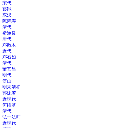
宋代
蔡邕
东汉
陈鸿寿
清代
褚遂良
唐代
邓散木
近代
邓石如
清代
董其昌
明代
傅山
明末清初
郭沫若
近现代
何绍基
清代
弘一法师
近现代