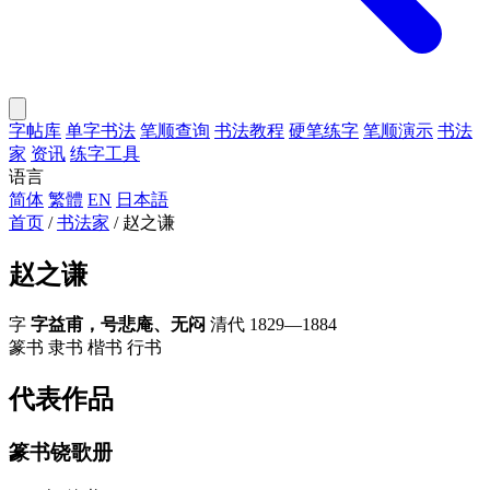
字帖库
单字书法
笔顺查询
书法教程
硬笔练字
笔顺演示
书法
家
资讯
练字工具
语言
简体
繁體
EN
日本語
首页
/
书法家
/
赵之谦
赵之谦
字
字益甫，号悲庵、无闷
清代
1829—1884
篆书
隶书
楷书
行书
代表作品
篆书铙歌册