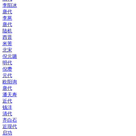
李阳冰
唐代
李邕
唐代
陆机
西晋
米芾
北宋
倪元璐
明代
倪瓒
元代
欧阳询
唐代
潘天寿
近代
钱沣
清代
齐白石
近现代
启功