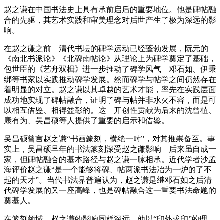
赵之谦在中国书法史上具有承前启后的重要地位。他是碑帖融
合的先驱，其艺术实践和审美理念对后世产生了极为深远的影
响。
在赵之谦之前，清代书坛的碑学运动已经蓬勃发展，阮元的
《南北书派论》《北碑南帖论》从理论上为碑学奠定了基础，
包世臣的《艺舟双楫》进一步推动了碑学风气，邓石如、伊秉
绑等书家以实践推动碑学发展。然而碑学与帖学之间仍然存在
着明显的对立。赵之谦以其卓越的艺术才能，率先在实践层面
成功地实现了碑帖融合，证明了碑与帖并非水火不容，而是可
以相互借鉴、相得益彰的。这一开创性贡献为后来的沈曾植、
康有为、吴昌硕等人提供了重要的启示和借鉴。
吴昌硕曾言赵之谦“书画篆刻，横绝一时”，对其推崇备至。事
实上，吴昌硕早年的书法篆刻深受赵之谦影响，后来虽自成一
家，但碑帖融合的基本路径与赵之谦一脉相承。近代学者沙孟
海评价赵之谦“是一个能够将碑、帖两派书法冶为一炉的了不
起的天才”。当代书法界普遍认为，赵之谦是继邓石如之后清
代碑学发展的又一座高峰，也是碑帖融合这一重要书法命题的
奠基人。
在篆刻领域，赵之谦的影响同样深远。他以“印外求印”的理