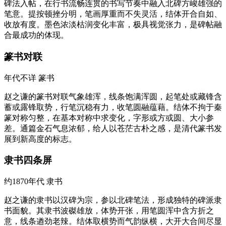
碑法入帖，在行书流畅连贯的书写节奏中融入北碑方峻雄强的
笔意。提按顿挫分明，笔画厚重而不失灵活，结体开合自如、
收放有度。墨色浓淡枯润变化丰富，极具视觉张力，是碑帖融
合最成功的体现。
篆书对联
年代不详
篆书
赵之谦的篆书对联气象雄浑，线条饱满浑圆，起笔处或藏锋含
蓄或露锋取势，行笔沉稳有力，收笔圆融蕴藉。结体不拘于秦
篆对称匀整，在基本对称中求变化，字形或方或圆、大小参
差。通篇金石气息浓郁，给人以苍茫古朴之感，是清代篆书发
展到新高度的标志。
隶书四条屏
约1870年代
隶书
赵之谦的隶书以汉碑为宗，参以北碑笔法，形成独特的碑派隶
书面貌。其隶书波磔雄放，体势开张，用笔圆浑中含方折之
意，线条遒劲老辣。结体取横势而气韵纵横，大开大合间尽显