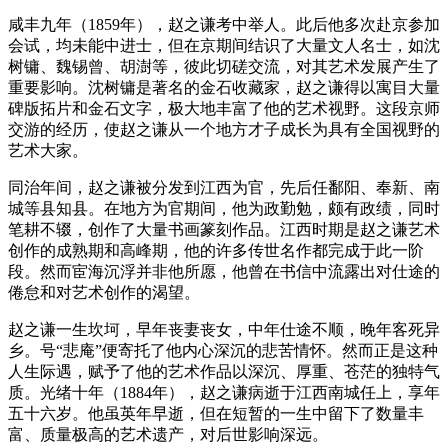
咸丰九年（1859年），赵之谦考中举人。此后他多次赴京参加
会试，均未能中进士，但在京期间结识了大量文人名士，如沈
树镛、魏锡曾、胡澍等，彼此切磋交流，对其艺术发展产生了
重要影响。沈树镛是著名的金石收藏家，赵之谦得以寓目大量
碑版拓片和金石文字，极大地丰富了他的艺术视野。这段京师
交游的经历，使赵之谦从一个地方才子成长为具有全国视野的
艺术大家。
同治年间，赵之谦被分发到江西为官，先后任鄱阳、奉新、南
城等县知县。在地方为官期间，他为政勤勉，颇有政绩，同时
笔耕不辍，创作了大量书画篆刻作品。江西时期是赵之谦艺术
创作的成熟期和高峰期，他的许多传世名作都完成于此一阶
段。然而宦海沉浮并非他所愿，他曾在书信中流露出对仕途的
倦怠和对艺术创作的渴望。
赵之谦一生坎坷，早年丧妻丧女，中年仕途不顺，晚年客死异
乡。号“悲庵”便寄托了他内心深沉的悲苦情怀。然而正是这种
人生际遇，赋予了他的艺术作品以深沉、厚重、苍茫的独特气
质。光绪十年（1884年），赵之谦病逝于江西南城任上，享年
五十六岁。他虽英年早逝，但在短暂的一生中留下了数量丰
富、质量极高的艺术遗产，对后世影响深远。