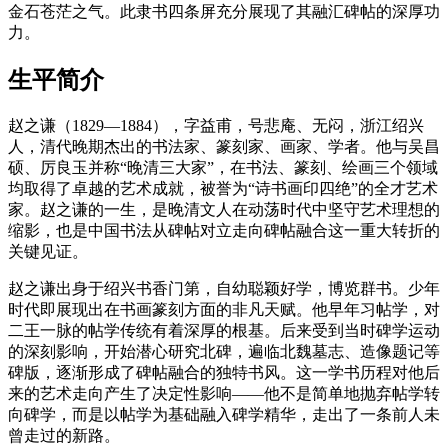
金石苍茫之气。此隶书四条屏充分展现了其融汇碑帖的深厚功
力。
生平简介
赵之谦（1829—1884），字益甫，号悲庵、无闷，浙江绍兴
人，清代晚期杰出的书法家、篆刻家、画家、学者。他与吴昌
硕、厉良玉并称“晚清三大家”，在书法、篆刻、绘画三个领域
均取得了卓越的艺术成就，被誉为“诗书画印四绝”的全才艺术
家。赵之谦的一生，是晚清文人在动荡时代中坚守艺术理想的
缩影，也是中国书法从碑帖对立走向碑帖融合这一重大转折的
关键见证。
赵之谦出身于绍兴书香门第，自幼聪颖好学，博览群书。少年
时代即展现出在书画篆刻方面的非凡天赋。他早年习帖学，对
二王一脉的帖学传统有着深厚的根基。后来受到当时碑学运动
的深刻影响，开始潜心研究北碑，遍临北魏墓志、造像题记等
碑版，逐渐形成了碑帖融合的独特书风。这一学书历程对他后
来的艺术走向产生了决定性影响——他不是简单地抛弃帖学转
向碑学，而是以帖学为基础融入碑学精华，走出了一条前人未
曾走过的新路。