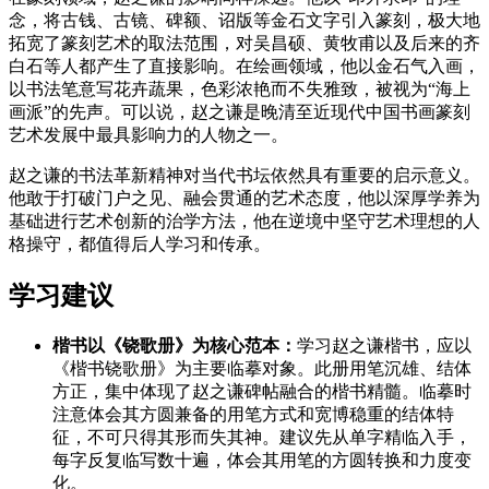
念，将古钱、古镜、碑额、诏版等金石文字引入篆刻，极大地
拓宽了篆刻艺术的取法范围，对吴昌硕、黄牧甫以及后来的齐
白石等人都产生了直接影响。在绘画领域，他以金石气入画，
以书法笔意写花卉蔬果，色彩浓艳而不失雅致，被视为“海上
画派”的先声。可以说，赵之谦是晚清至近现代中国书画篆刻
艺术发展中最具影响力的人物之一。
赵之谦的书法革新精神对当代书坛依然具有重要的启示意义。
他敢于打破门户之见、融会贯通的艺术态度，他以深厚学养为
基础进行艺术创新的治学方法，他在逆境中坚守艺术理想的人
格操守，都值得后人学习和传承。
学习建议
楷书以《铙歌册》为核心范本：
学习赵之谦楷书，应以
《楷书铙歌册》为主要临摹对象。此册用笔沉雄、结体
方正，集中体现了赵之谦碑帖融合的楷书精髓。临摹时
注意体会其方圆兼备的用笔方式和宽博稳重的结体特
征，不可只得其形而失其神。建议先从单字精临入手，
每字反复临写数十遍，体会其用笔的方圆转换和力度变
化。