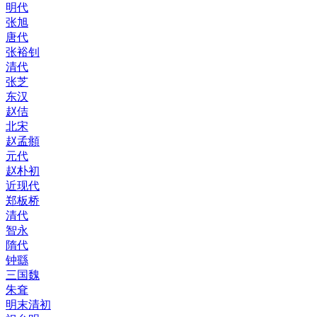
明代
张旭
唐代
张裕钊
清代
张芝
东汉
赵佶
北宋
赵孟頫
元代
赵朴初
近现代
郑板桥
清代
智永
隋代
钟繇
三国魏
朱耷
明末清初