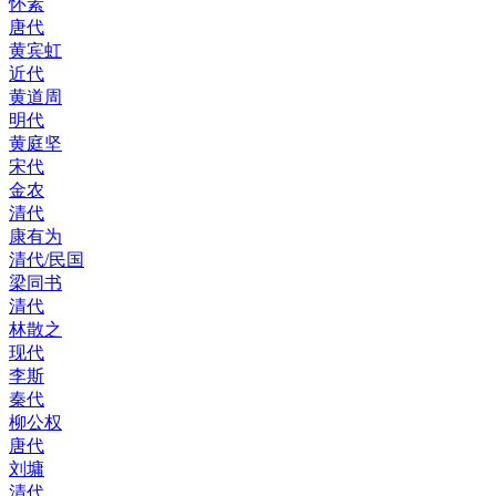
怀素
唐代
黄宾虹
近代
黄道周
明代
黄庭坚
宋代
金农
清代
康有为
清代/民国
梁同书
清代
林散之
现代
李斯
秦代
柳公权
唐代
刘墉
清代