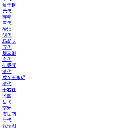
鲜于枢
元代
薛稷
唐代
徐渭
明代
杨凝式
五代
颜真卿
唐代
伊秉绶
清代
成亲王永瑆
清代
于右任
民国
岳飞
南宋
虞世南
唐代
张瑞图