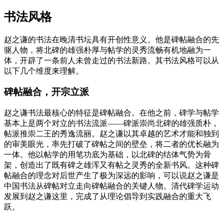
书法风格
赵之谦的书法在晚清书坛具有开创性意义。他是碑帖融合的先
驱人物，将北碑的雄强朴厚与帖学的灵秀流畅有机地融为一
体，开辟了一条前人未曾走过的书法新路。其书法风格可以从
以下几个维度来理解。
碑帖融合，开宗立派
赵之谦书法最核心的特征是碑帖融合。在他之前，碑学与帖学
基本上是两个对立的书法流派——碑派崇尚北碑的雄强质朴，
帖派推崇二王的秀逸流丽。赵之谦以其卓越的艺术才能和独到
的审美眼光，率先打破了碑帖之间的壁垒，将二者的优长融为
一体。他以帖学的用笔功底为基础，以北碑的结体气势为骨
架，创造出了既有碑之雄浑又有帖之灵秀的全新书风。这种碑
帖融合的理念对后世产生了极为深远的影响，可以说赵之谦是
中国书法从碑帖对立走向碑帖融合的关键人物。清代碑学运动
发展到赵之谦这里，完成了从理论倡导到实践融合的重大飞
跃。