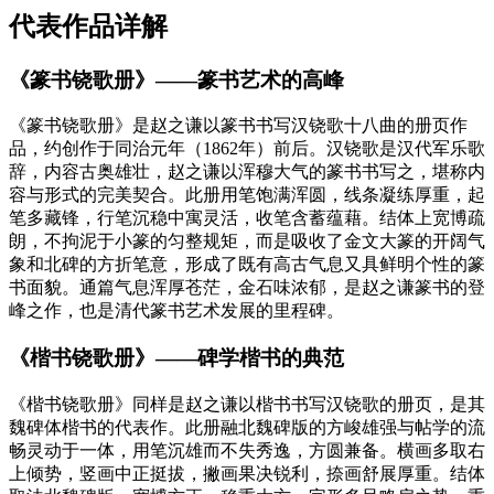
代表作品详解
《篆书铙歌册》——篆书艺术的高峰
《篆书铙歌册》是赵之谦以篆书书写汉铙歌十八曲的册页作
品，约创作于同治元年（1862年）前后。汉铙歌是汉代军乐歌
辞，内容古奥雄壮，赵之谦以浑穆大气的篆书书写之，堪称内
容与形式的完美契合。此册用笔饱满浑圆，线条凝练厚重，起
笔多藏锋，行笔沉稳中寓灵活，收笔含蓄蕴藉。结体上宽博疏
朗，不拘泥于小篆的匀整规矩，而是吸收了金文大篆的开阔气
象和北碑的方折笔意，形成了既有高古气息又具鲜明个性的篆
书面貌。通篇气息浑厚苍茫，金石味浓郁，是赵之谦篆书的登
峰之作，也是清代篆书艺术发展的里程碑。
《楷书铙歌册》——碑学楷书的典范
《楷书铙歌册》同样是赵之谦以楷书书写汉铙歌的册页，是其
魏碑体楷书的代表作。此册融北魏碑版的方峻雄强与帖学的流
畅灵动于一体，用笔沉雄而不失秀逸，方圆兼备。横画多取右
上倾势，竖画中正挺拔，撇画果决锐利，捺画舒展厚重。结体