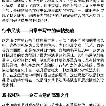
取法北魏碑版，宽博方正，稳重大方，字形多呈略扁之势，重
心沉稳。通篇字字独立，端庄肃穆，有金石气韵，又不失书卷
之气，是碑帖融合在楷书领域最成功的实践之一。此册充分展
现了赵之谦将北碑的骨力与帖学的韵致完美结合的艺术功力，
是学习碑学楷书的必临经典。
行书尺牍——日常书写中的碑帖交融
赵之谦传世的行书尺牍数量丰富，涵盖了他不同时期的书法风
格。这些信札多为日常书信往来，内容涉及交友、论艺、政务
等方方面面。正是在这种日常的、自然的书写状态中，赵之谦
碑帖融合的功力得到了最为淋漓尽致的展现。其行书用笔酣畅
淋漓，提按顿挫分明，笔画既有碑版的厚重方峻，又有帖学的
圆转灵动。字与字之间呼应顾盼，行与行之间参差错落，墨色
浓淡枯润变化丰富，极具视觉张力。赵之谦以北碑笔法入行
书，在这些尺牍中得到了最自然的展现。这些尺牍不仅是赵之
谦书法的精华所在，也是研究其书法风格演变和思想情感的珍
贵史料。
篆书对联——金石古意的高雅之作
赵之谦的篆书对联在清代篆书艺术中占有重要地位。他的篆书