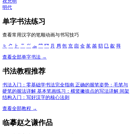
祝允明
明代
单字书法练习
查看常用汉字的笔顺动画与书写技巧
⺀
⺈
⺊
⺌
⺍
⺗
⺮
⺳
⺼
㐆
㐌
㐬
㐭
㐱
㒸
㒼
㓞
㔾
㕡
㝵
查看全部单字书法 →
书法教程推荐
书法入门：零基础学书法完全指南
正确的握笔姿势：毛笔与
硬笔的握法详解
基本笔画练习：横竖撇捺点的写法详解
间架
结构入门：写好汉字的核心法则
查看全部教程 →
临摹赵之谦作品