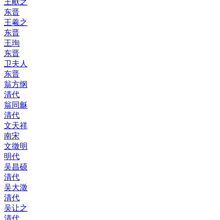
王献之
东晋
王羲之
东晋
王珣
东晋
卫夫人
东晋
翁方纲
清代
翁同龢
清代
文天祥
南宋
文徵明
明代
吴昌硕
清代
吴大澂
清代
吴让之
清代