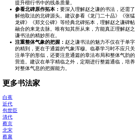
提升楷行书中的线条质量。
参看北碑原作拓本：
要深入理解赵之谦的书法，还需了
解他取法的北碑源头。建议参看《龙门二十品》《张猛
龙碑》《郑文公碑》等经典北碑拓本，理解赵之谦碑帖
融合的来龙去脉。唯有知其所从来，方能真正理解赵之
谦书法的精妙所在。
注重整体气象的把握：
赵之谦书法的魅力不仅在于单字
的精到，更在于通篇的气象浑穆。临摹学习时不应只关
注单字的形似，还要注意通篇的章法布局和整体气韵的
营造。建议在单字精临之外，定期进行整篇通临，培养
对整体气息的把握能力。
更多书法家
白蕉
近代
包世臣
清代
蔡京
北宋
蔡襄