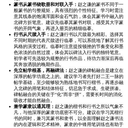
篆书从篆书铙歌册和对联入手：
赵之谦的篆书不同于一
般篆书的匀整规矩，具有强烈的个性特征。学习时需注
意其线条的饱满浑圆和金石气韵，体会其篆书中融入的
北碑方折笔意。建议先临摹其篆书对联，感受其大字篆
书的开阔气象，再进入册页的精细临摹。
行书从尺牍入手：
赵之谦行书以尺牍最为精彩。选择其
不同时期的代表尺牍进行临摹，可以系统地了解其行书
风格的演变过程。临摹时注意提按顿挫的节奏变化和墨
色浓淡的自然过渡，体会其以碑法入行书的独特笔意。
初学者可先选较为规整的行书作品，待功力渐深后再临
其奔放洒脱的晚期作品。
先立帖学根基，再融碑法：
赵之谦的碑帖融合是建立在
深厚的帖学功底之上的。建议学习者先打好二王一脉的
帖学基础，至少能够较为熟练地书写行楷书，再逐步融
入北碑的用笔和结体特征，切忌急于求成、生硬拼凑。
碑帖融合的关键在于“化”而非“拼”，需要长时间的消化
吸收才能自然融合。
兼学篆隶以通其理：
赵之谦的楷书和行书之所以气象不
凡，与他深厚的篆隶功底密不可分。建议在学习其楷行
书的同时，兼习其篆书和隶书，以全面理解赵之谦书法
的内在逻辑和艺术精神。篆隶的中锋用笔训练也有助于