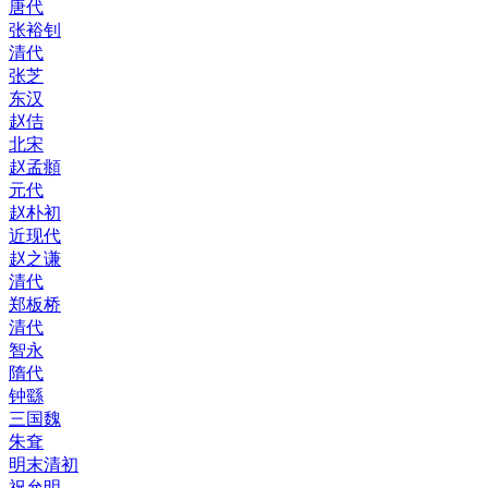
唐代
张裕钊
清代
张芝
东汉
赵佶
北宋
赵孟頫
元代
赵朴初
近现代
赵之谦
清代
郑板桥
清代
智永
隋代
钟繇
三国魏
朱耷
明末清初
祝允明