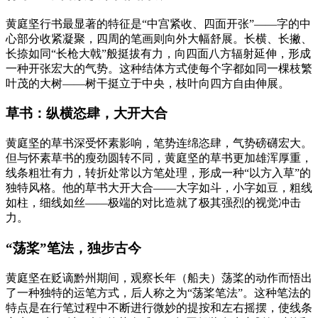
黄庭坚行书最显著的特征是“中宫紧收、四面开张”——字的中
心部分收紧凝聚，四周的笔画则向外大幅舒展。长横、长撇、
长捺如同“长枪大戟”般挺拔有力，向四面八方辐射延伸，形成
一种开张宏大的气势。这种结体方式使每个字都如同一棵枝繁
叶茂的大树——树干挺立于中央，枝叶向四方自由伸展。
草书：纵横恣肆，大开大合
黄庭坚的草书深受怀素影响，笔势连绵恣肆，气势磅礴宏大。
但与怀素草书的瘦劲圆转不同，黄庭坚的草书更加雄浑厚重，
线条粗壮有力，转折处常以方笔处理，形成一种“以方入草”的
独特风格。他的草书大开大合——大字如斗，小字如豆，粗线
如柱，细线如丝——极端的对比造就了极其强烈的视觉冲击
力。
“荡桨”笔法，独步古今
黄庭坚在贬谪黔州期间，观察长年（船夫）荡桨的动作而悟出
了一种独特的运笔方式，后人称之为“荡桨笔法”。这种笔法的
特点是在行笔过程中不断进行微妙的提按和左右摇摆，使线条