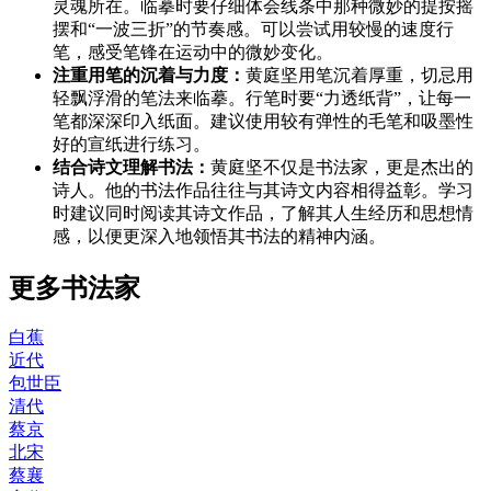
灵魂所在。临摹时要仔细体会线条中那种微妙的提按摇
摆和“一波三折”的节奏感。可以尝试用较慢的速度行
笔，感受笔锋在运动中的微妙变化。
注重用笔的沉着与力度：
黄庭坚用笔沉着厚重，切忌用
轻飘浮滑的笔法来临摹。行笔时要“力透纸背”，让每一
笔都深深印入纸面。建议使用较有弹性的毛笔和吸墨性
好的宣纸进行练习。
结合诗文理解书法：
黄庭坚不仅是书法家，更是杰出的
诗人。他的书法作品往往与其诗文内容相得益彰。学习
时建议同时阅读其诗文作品，了解其人生经历和思想情
感，以便更深入地领悟其书法的精神内涵。
更多书法家
白蕉
近代
包世臣
清代
蔡京
北宋
蔡襄