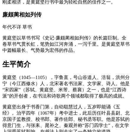
刚柔相济，是黄庭坚行书中最为轻松自然的佳作之一。
廉颇蔺相如列传
年代不详
草书
黄庭坚以草书书写《史记·廉颇蔺相如列传》的长篇巨制。全
卷草书气贯长虹，笔势如江河奔涌，一泻千里。是黄庭坚草书
中篇幅最长、气势最为宏伟的作品。
生平简介
黄庭坚（1045—1105），字鲁直，号山谷道人、涪翁，洪州分
宁（今江西修水）人，北宋著名书法家、文学家、诗人。他是
“宋四家”（苏轼、黄庭坚、米芾、蔡襄）之一，也是“江西诗
派”的开创者，在书法和诗歌两个领域都取得了极高的成就。
黄庭坚出身于书香门第，自幼聪慧过人，五岁即能诵《五
经》。治平四年（1067年）考中进士，此后历任叶县县尉、北
京国子监教授、校书郎、著作佐郎、秘书丞等职。他是苏轼的
得意门生，与张耒、晁补之、秦观并称“苏门四学士”，在文学
上深受苏轼影响，在书法上则走出了一条独立的道路。