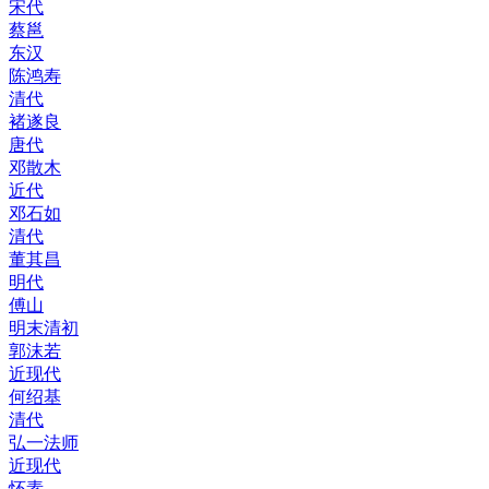
宋代
蔡邕
东汉
陈鸿寿
清代
褚遂良
唐代
邓散木
近代
邓石如
清代
董其昌
明代
傅山
明末清初
郭沫若
近现代
何绍基
清代
弘一法师
近现代
怀素