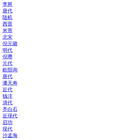
李邕
唐代
陆机
西晋
米芾
北宋
倪元璐
明代
倪瓒
元代
欧阳询
唐代
潘天寿
近代
钱沣
清代
齐白石
近现代
启功
现代
沙孟海