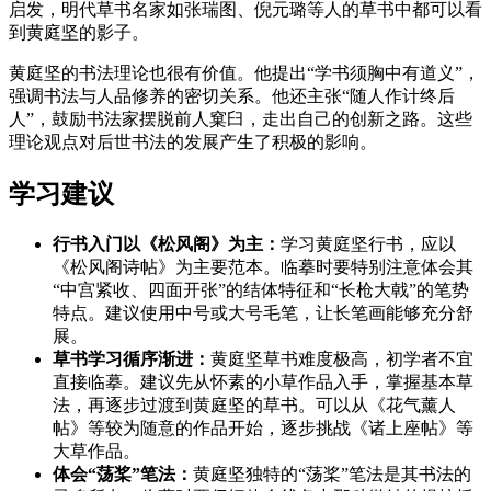
启发，明代草书名家如张瑞图、倪元璐等人的草书中都可以看
到黄庭坚的影子。
黄庭坚的书法理论也很有价值。他提出“学书须胸中有道义”，
强调书法与人品修养的密切关系。他还主张“随人作计终后
人”，鼓励书法家摆脱前人窠臼，走出自己的创新之路。这些
理论观点对后世书法的发展产生了积极的影响。
学习建议
行书入门以《松风阁》为主：
学习黄庭坚行书，应以
《松风阁诗帖》为主要范本。临摹时要特别注意体会其
“中宫紧收、四面开张”的结体特征和“长枪大戟”的笔势
特点。建议使用中号或大号毛笔，让长笔画能够充分舒
展。
草书学习循序渐进：
黄庭坚草书难度极高，初学者不宜
直接临摹。建议先从怀素的小草作品入手，掌握基本草
法，再逐步过渡到黄庭坚的草书。可以从《花气薰人
帖》等较为随意的作品开始，逐步挑战《诸上座帖》等
大草作品。
体会“荡桨”笔法：
黄庭坚独特的“荡桨”笔法是其书法的