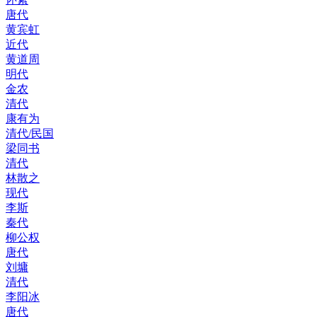
唐代
黄宾虹
近代
黄道周
明代
金农
清代
康有为
清代/民国
梁同书
清代
林散之
现代
李斯
秦代
柳公权
唐代
刘墉
清代
李阳冰
唐代