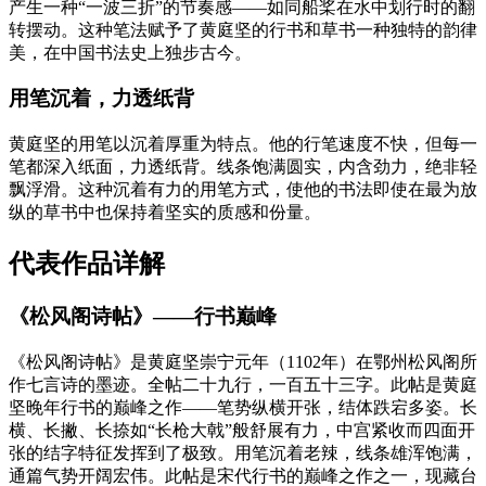
产生一种“一波三折”的节奏感——如同船桨在水中划行时的翻
转摆动。这种笔法赋予了黄庭坚的行书和草书一种独特的韵律
美，在中国书法史上独步古今。
用笔沉着，力透纸背
黄庭坚的用笔以沉着厚重为特点。他的行笔速度不快，但每一
笔都深入纸面，力透纸背。线条饱满圆实，内含劲力，绝非轻
飘浮滑。这种沉着有力的用笔方式，使他的书法即使在最为放
纵的草书中也保持着坚实的质感和份量。
代表作品详解
《松风阁诗帖》——行书巅峰
《松风阁诗帖》是黄庭坚崇宁元年（1102年）在鄂州松风阁所
作七言诗的墨迹。全帖二十九行，一百五十三字。此帖是黄庭
坚晚年行书的巅峰之作——笔势纵横开张，结体跌宕多姿。长
横、长撇、长捺如“长枪大戟”般舒展有力，中宫紧收而四面开
张的结字特征发挥到了极致。用笔沉着老辣，线条雄浑饱满，
通篇气势开阔宏伟。此帖是宋代行书的巅峰之作之一，现藏台