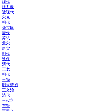
现代
沈尹默
近现代
宋克
明代
孙过庭
唐代
苏轼
北宋
唐寅
明代
铁保
清代
王宠
明代
王铎
明末清初
王文治
清代
王献之
东晋
王羲之