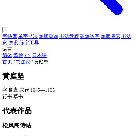
字帖库
单字书法
笔顺查询
书法教程
硬笔练字
笔顺演示
书法
家
资讯
练字工具
语言
简体
繁體
EN
日本語
首页
/
书法家
/
黄庭坚
黄庭坚
字
鲁直
宋代
1045—1105
行书
草书
代表作品
松风阁诗帖