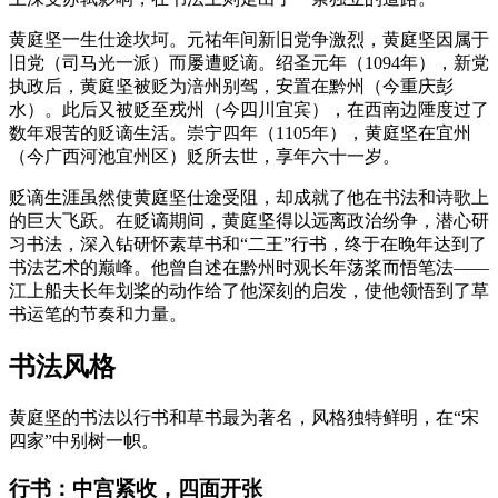
黄庭坚一生仕途坎坷。元祐年间新旧党争激烈，黄庭坚因属于
旧党（司马光一派）而屡遭贬谪。绍圣元年（1094年），新党
执政后，黄庭坚被贬为涪州别驾，安置在黔州（今重庆彭
水）。此后又被贬至戎州（今四川宜宾），在西南边陲度过了
数年艰苦的贬谪生活。崇宁四年（1105年），黄庭坚在宜州
（今广西河池宜州区）贬所去世，享年六十一岁。
贬谪生涯虽然使黄庭坚仕途受阻，却成就了他在书法和诗歌上
的巨大飞跃。在贬谪期间，黄庭坚得以远离政治纷争，潜心研
习书法，深入钻研怀素草书和“二王”行书，终于在晚年达到了
书法艺术的巅峰。他曾自述在黔州时观长年荡桨而悟笔法——
江上船夫长年划桨的动作给了他深刻的启发，使他领悟到了草
书运笔的节奏和力量。
书法风格
黄庭坚的书法以行书和草书最为著名，风格独特鲜明，在“宋
四家”中别树一帜。
行书：中宫紧收，四面开张