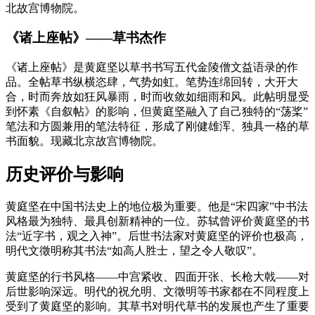
北故宫博物院。
《诸上座帖》——草书杰作
《诸上座帖》是黄庭坚以草书书写五代金陵僧文益语录的作
品。全帖草书纵横恣肆，气势如虹。笔势连绵回转，大开大
合，时而奔放如狂风暴雨，时而收敛如细雨和风。此帖明显受
到怀素《自叙帖》的影响，但黄庭坚融入了自己独特的“荡桨”
笔法和方圆兼用的笔法特征，形成了刚健雄浑、独具一格的草
书面貌。现藏北京故宫博物院。
历史评价与影响
黄庭坚在中国书法史上的地位极为重要。他是“宋四家”中书法
风格最为独特、最具创新精神的一位。苏轼曾评价黄庭坚的书
法“近字书，观之入神”。后世书法家对黄庭坚的评价也极高，
明代文徵明称其书法“如高人胜士，望之令人敬叹”。
黄庭坚的行书风格——中宫紧收、四面开张、长枪大戟——对
后世影响深远。明代的祝允明、文徵明等书家都在不同程度上
受到了黄庭坚的影响。其草书对明代草书的发展也产生了重要