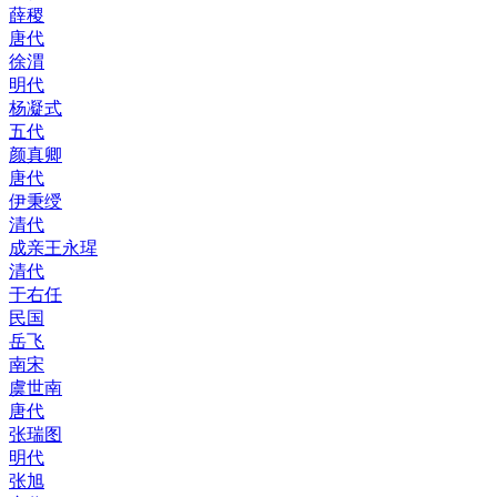
薛稷
唐代
徐渭
明代
杨凝式
五代
颜真卿
唐代
伊秉绶
清代
成亲王永瑆
清代
于右任
民国
岳飞
南宋
虞世南
唐代
张瑞图
明代
张旭