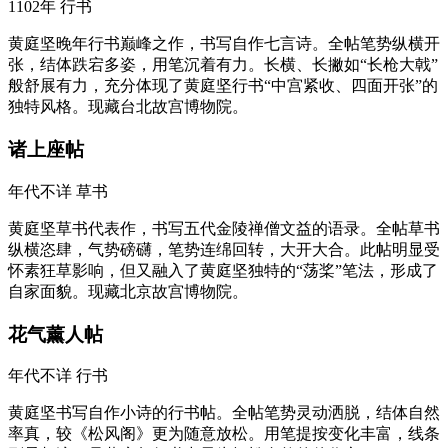
1102年
行书
黄庭坚晚年行书巅峰之作，书写自作七言诗。全帖笔势纵横开
张，结体跌宕多姿，用笔沉着有力。长横、长撇如“长枪大戟”
般舒展有力，充分体现了黄庭坚行书“中宫紧收、四面开张”的
独特风格。现藏台北故宫博物院。
诸上座帖
年代不详
草书
黄庭坚草书代表作，书写五代金陵禅僧文益的语录。全帖草书
纵横恣肆，气势磅礴，笔势连绵回转，大开大合。此帖明显受
怀素狂草影响，但又融入了黄庭坚独特的“荡桨”笔法，形成了
自家面貌。现藏北京故宫博物院。
花气薰人帖
年代不详
行书
黄庭坚书写自作小诗的行书帖。全帖笔势灵动洒脱，结体自然
率真，较《松风阁》更为随意放松。用笔提按变化丰富，线条