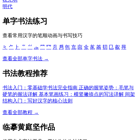
明代
单字书法练习
查看常用汉字的笔顺动画与书写技巧
⺀
⺈
⺊
⺌
⺍
⺗
⺮
⺳
⺼
㐆
㐌
㐬
㐭
㐱
㒸
㒼
㓞
㔾
㕡
㝵
查看全部单字书法 →
书法教程推荐
书法入门：零基础学书法完全指南
正确的握笔姿势：毛笔与
硬笔的握法详解
基本笔画练习：横竖撇捺点的写法详解
间架
结构入门：写好汉字的核心法则
查看全部教程 →
临摹黄庭坚作品