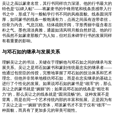
吴让之虽以篆隶名世，其行书同样功力深湛。他的行书最大的
特色是“以碑入帖”——将篆隶书的中锋用笔和线条质感带入行
书之中，形成了与一般帖学行书不同的风格面貌。线条圆润浑
厚，如同篆书的线条一般饱满有力，点画之间虽有连带牵丝，
但骨力内含、气息沉稳。结体疏朗开阔，字形秀丽中蕴含着古
朴之气。墨色清淡典雅，通篇如清风明月般自然舒适。他的行
书虽然不如篆隶那般广为人知，但对后来碑学行书的发展同样
有着重要的影响。
与邓石如的继承与发展关系
理解吴让之的书法，关键在于理解他与邓石如之间的继承与发
展关系。吴让之是邓石如篆书和篆刻传统最忠实的继承者——
他通过包世臣的传授，完整地掌握了邓石如的技法体系和艺术
理念。但他并非简单地模仿邓石如，而是在忠实继承的基础上
进行了个性化的发展。如果说邓石如的篆书是“雄浑”的，那么
吴让之的篆书就是“婉丽”的；如果说邓石如的线条是“粗壮有
力”的，那么吴让之的线条就是“圆润流畅”的。这种发展不是
背离，而是在同一个艺术传统内部的丰富和拓展。正是因为有
了吴让之这一“婉丽”的变体，邓派篆书才不至于仅有“雄浑”一
种面貌，而具有了更加多元的审美可能性。