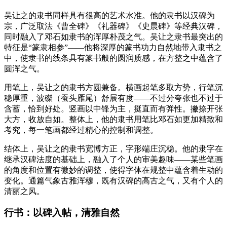
吴让之的隶书同样具有很高的艺术水准。他的隶书以汉碑为
宗，广泛取法《曹全碑》《礼器碑》《史晨碑》等经典汉碑，
同时融入了邓石如隶书的浑厚朴茂之气。吴让之隶书最突出的
特征是“篆隶相参”——他将深厚的篆书功力自然地带入隶书之
中，使隶书的线条具有篆书般的圆润质感，在方整之中蕴含了
圆浑之气。
用笔上，吴让之的隶书方圆兼备。横画起笔多取方势，行笔沉
稳厚重，波磔（蚕头雁尾）舒展有度——不过分夸张也不过于
含蓄，恰到好处。竖画以中锋为主，挺直而有弹性。撇捺开张
大方，收放自如。整体上，他的隶书用笔比邓石如更加精致和
考究，每一笔画都经过精心的控制和调整。
结体上，吴让之的隶书宽博方正，字形端庄沉稳。他的隶字在
继承汉碑法度的基础上，融入了个人的审美趣味——某些笔画
的角度和位置有微妙的调整，使得字体在规整中蕴含着生动的
变化。通篇气象古雅浑穆，既有汉碑的高古之气，又有个人的
清丽之风。
行书：以碑入帖，清雅自然