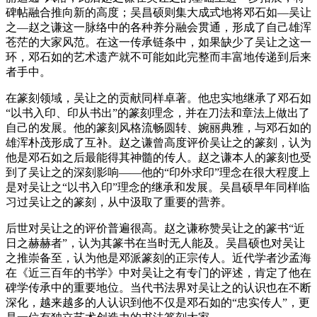
碑帖融合推向新的高度；吴昌硕则集大成式地将邓石如—吴让
之—赵之谦这一脉络中的各种养分融会贯通，形成了自己雄浑
苍茫的大家风范。在这一传承链条中，如果缺少了吴让之这一
环，邓石如的艺术遗产就不可能如此完整而丰富地传递到后来
者手中。
在篆刻领域，吴让之的贡献同样卓著。他忠实地继承了邓石如
“以书入印、印从书出”的篆刻理念，并在刀法和章法上做出了
自己的发展。他的篆刻风格流畅圆转、婉丽典雅，与邓石如的
雄浑朴茂形成了互补。赵之谦曾高度评价吴让之的篆刻，认为
他是邓石如之后最能得其神髓的传人。赵之谦本人的篆刻也受
到了吴让之的深刻影响——他的“印外求印”理念在很大程度上
是对吴让之“以书入印”理念的继承和发展。吴昌硕早年同样临
习过吴让之的篆刻，从中汲取了重要的营养。
后世对吴让之的评价普遍很高。赵之谦称赞吴让之的篆书“近
日之赫赫者”，认为其篆书在当时无人能及。吴昌硕也对吴让
之推崇备至，认为他是邓派篆刻的正宗传人。近代学者沙孟海
在《近三百年的书学》中对吴让之有专门的评述，肯定了他在
碑学传承中的重要地位。当代书法界对吴让之的认识也在不断
深化，越来越多的人认识到他不仅是邓石如的“忠实传人”，更