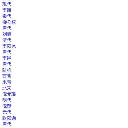
现代
李斯
秦代
柳公权
唐代
刘墉
清代
李阳冰
唐代
李邕
唐代
陆机
西晋
米芾
北宋
倪元璐
明代
倪瓒
元代
欧阳询
唐代