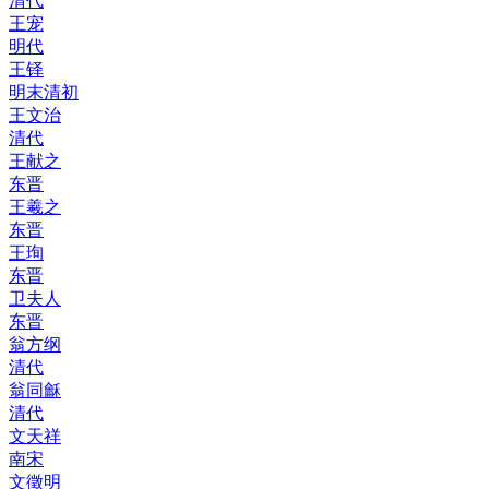
清代
王宠
明代
王铎
明末清初
王文治
清代
王献之
东晋
王羲之
东晋
王珣
东晋
卫夫人
东晋
翁方纲
清代
翁同龢
清代
文天祥
南宋
文徵明