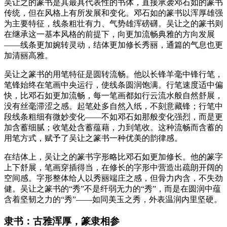
吴让之的篆书是其最具代表性的书体，直接承袭邓石如的篆书
传统，但在风格上有所发展和变化。邓石如的篆书以浑厚雄强
为主要特征，线条粗壮有力、气势雄浑磅礴。吴让之的篆书则
在继承这一基本风格的前提下，向更加流畅典雅的方向发展
——线条更加婉转灵动，结体更加修长秀丽，通篇的气息也更
加清丽高雅。
吴让之篆书的用笔特征是圆转流畅。他以长锋羊毫中锋行笔，
笔锋始终在笔画中央运行，使线条圆润饱满。行笔速度适中偏
快，比邓石如更加流畅，每一笔画都如行云流水般自然舒展，
没有丝毫滞涩之感。起笔处多自然入纸，不刻意藏锋；行笔中
段线条粗细有微妙变化——不如邓石如那般变化强烈，而是更
加含蓄细腻；收笔处含蓄蕴藉，力到笔收。这种流畅而含蓄的
用笔方式，赋予了吴让之篆书一种优美的韵律感。
在结体上，吴让之的篆书字形略比邓石如更加修长。他的篆字
上下舒展，笔画穿插得当，在修长的字形中营造出疏朗开阔的
空间感。字形整体给人以秀丽端庄之感，但骨力内含，不失劲
健。吴让之篆书的“秀”不是纤弱无力的“秀”，而是在圆润中蕴
含着坚韧之力的“秀”——如同美玉之秀，外表温润内里坚硬。
隶书：古雅浑厚，篆隶相参