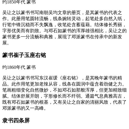
约1850年代
篆书
吴让之以篆书书写南朝吴均文章的册页，是其篆书的代表之
作。此册用笔圆转流畅，线条婉转灵动，起笔处多自然入纸，
行笔中锋沉稳而不失飘逸，收笔处含蓄蕴藉。结体修长秀丽，
字形优美而有韵致。与邓石如篆书的浑厚雄强相比，吴让之的
篆书更多一分流畅和典雅，展现了邓派篆书在传承中的新发
展。
篆书崔子玉座右铭
约1860年代
篆书
吴让之以篆书书写东汉崔瑗《座右铭》，是其晚年篆书的精
品。此作用笔更加老辣从容，线条在圆润中蕴含着劲健之力。
笔画粗细变化自然微妙，不如邓石如那般浑厚，但更加精致细
腻。结体舒展开朗，字形修长而不纤弱。通篇气息典雅高古，
既有邓石如篆书的根基，又有吴让之自家的清丽风致，代表了
邓派篆书的又一高峰。
隶书四条屏