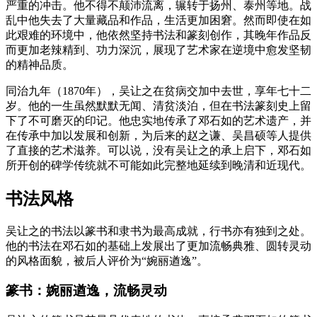
严重的冲击。他不得不颠沛流离，辗转于扬州、泰州等地。战
乱中他失去了大量藏品和作品，生活更加困窘。然而即使在如
此艰难的环境中，他依然坚持书法和篆刻创作，其晚年作品反
而更加老辣精到、功力深沉，展现了艺术家在逆境中愈发坚韧
的精神品质。
同治九年（1870年），吴让之在贫病交加中去世，享年七十二
岁。他的一生虽然默默无闻、清贫淡泊，但在书法篆刻史上留
下了不可磨灭的印记。他忠实地传承了邓石如的艺术遗产，并
在传承中加以发展和创新，为后来的赵之谦、吴昌硕等人提供
了直接的艺术滋养。可以说，没有吴让之的承上启下，邓石如
所开创的碑学传统就不可能如此完整地延续到晚清和近现代。
书法风格
吴让之的书法以篆书和隶书为最高成就，行书亦有独到之处。
他的书法在邓石如的基础上发展出了更加流畅典雅、圆转灵动
的风格面貌，被后人评价为“婉丽遒逸”。
篆书：婉丽遒逸，流畅灵动