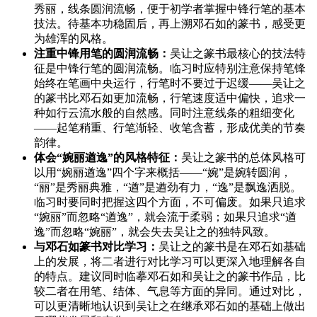
秀丽，线条圆润流畅，便于初学者掌握中锋行笔的基本
技法。待基本功稳固后，再上溯邓石如的篆书，感受更
为雄浑的风格。
注重中锋用笔的圆润流畅：
吴让之篆书最核心的技法特
征是中锋行笔的圆润流畅。临习时应特别注意保持笔锋
始终在笔画中央运行，行笔时不要过于迟缓——吴让之
的篆书比邓石如更加流畅，行笔速度适中偏快，追求一
种如行云流水般的自然感。同时注意线条的粗细变化
——起笔稍重、行笔渐轻、收笔含蓄，形成优美的节奏
韵律。
体会“婉丽遒逸”的风格特征：
吴让之篆书的总体风格可
以用“婉丽遒逸”四个字来概括——“婉”是婉转圆润，
“丽”是秀丽典雅，“遒”是遒劲有力，“逸”是飘逸洒脱。
临习时要同时把握这四个方面，不可偏废。如果只追求
“婉丽”而忽略“遒逸”，就会流于柔弱；如果只追求“遒
逸”而忽略“婉丽”，就会失去吴让之的独特风致。
与邓石如篆书对比学习：
吴让之的篆书是在邓石如基础
上的发展，将二者进行对比学习可以更深入地理解各自
的特点。建议同时临摹邓石如和吴让之的篆书作品，比
较二者在用笔、结体、气息等方面的异同。通过对比，
可以更清晰地认识到吴让之在继承邓石如的基础上做出