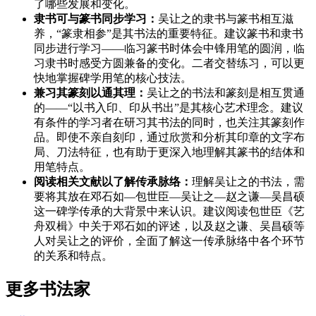
了哪些发展和变化。
隶书可与篆书同步学习：
吴让之的隶书与篆书相互滋
养，“篆隶相参”是其书法的重要特征。建议篆书和隶书
同步进行学习——临习篆书时体会中锋用笔的圆润，临
习隶书时感受方圆兼备的变化。二者交替练习，可以更
快地掌握碑学用笔的核心技法。
兼习其篆刻以通其理：
吴让之的书法和篆刻是相互贯通
的——“以书入印、印从书出”是其核心艺术理念。建议
有条件的学习者在研习其书法的同时，也关注其篆刻作
品。即使不亲自刻印，通过欣赏和分析其印章的文字布
局、刀法特征，也有助于更深入地理解其篆书的结体和
用笔特点。
阅读相关文献以了解传承脉络：
理解吴让之的书法，需
要将其放在邓石如—包世臣—吴让之—赵之谦—吴昌硕
这一碑学传承的大背景中来认识。建议阅读包世臣《艺
舟双楫》中关于邓石如的评述，以及赵之谦、吴昌硕等
人对吴让之的评价，全面了解这一传承脉络中各个环节
的关系和特点。
更多书法家