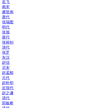
岳飞
南宋
虞世南
唐代
张瑞图
明代
张旭
唐代
张裕钊
清代
张芝
东汉
赵佶
北宋
赵孟頫
元代
赵朴初
近现代
赵之谦
清代
郑板桥