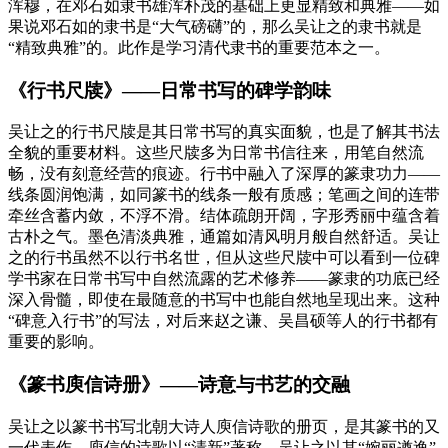
浑穆，在邓石如隶书雄浑朴茂的基础上更显精致和典雅——如
果说邓石如的隶书是“大气磅礴”的，那么吴让之的隶书就是
“精致典雅”的。此作是学习清代隶书的重要范本之一。
《行书尺牍》——日常书写的碑学韵味
吴让之的行书尺牍是其日常书写的真实面貌，也是了解其书法
全貌的重要材料。这些尺牍多为日常书信往来，用笔自然流
畅，没有刻意经营的痕迹。行书中融入了深厚的篆隶功力——
线条圆润饱满，如同篆书的线条一般有质感；笔画之间的连带
牵丝含蓄内敛，不浮不滑。结体疏朗开阔，字形秀丽中蕴含着
古朴之气。墨色清淡典雅，通篇如清风明月般自然舒适。吴让
之的行书虽然不以行书名世，但从这些尺牍中可以看到一位碑
学书家在日常书写中自然流露的艺术修养——篆隶的功底已经
深入骨髓，即使在最随意的书写中也能自然地呈现出来。这种
“碑意入行书”的写法，对后来赵之谦、吴昌硕等人的行书都有
重要的影响。
《篆书庾信诗册》——诗意与书艺的交融
吴让之以篆书书写北朝大诗人庾信诗歌的册页，是其篆书的又
一代表作。庾信的诗歌以“清新”著称，吴让之以其“婉丽遒逸”