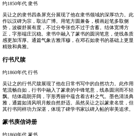
约1850年代
隶书
吴让之的隶书四条屏充分展现了他在隶书领域的深厚功力。此
作以汉碑为宗，取法广博。用笔方圆兼备，横画起笔多取侧
势，波磔舒展有度，不过分夸张也不过于含蓄。结体宽博方
正，字形端庄沉稳。隶书中融入了篆书的圆润笔意，使线条质
感更加浑厚。通篇气象古雅浑穆，在邓石如隶书的基础上更显
精致和典雅。
行书尺牍
约1860年代
行书
吴让之的行书尺牍展现了他在日常书写中的自然功力。此作用
笔流畅自如，行书中融入了篆隶的中锋笔意，线条圆润而不轻
飘。结体疏朗开阔，字形秀丽中蕴含着古朴之气。墨色清淡典
雅，通篇如清风明月般自然舒适。虽然吴让之以篆隶名世，但
其行书同样功力深湛，体现了碑学书家以碑入帖的审美追求。
篆书庾信诗册
约1860年代
篆书