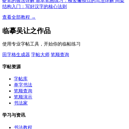
硬笔的握法详解
基本笔画练习：横竖撇捺点的写法详解
间架
结构入门：写好汉字的核心法则
查看全部教程 →
临摹吴让之作品
使用专业字帖工具，开始你的临帖练习
田字格生成器
字帖大师
笔顺查询
字帖资源
字帖库
单字书法
笔顺查询
笔顺演示
书法家
学习与资讯
书法教程