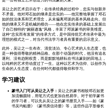
是一位有独立艺术创造力的书法篆刻大家。
吴让之的艺术启示在于：在传承经典的过程中，忠实与创新并
不矛盾。他对邓石如的继承是忠实的——他完整地掌握了邓石
如的技法体系和艺术理念，从未偏离邓派的基本风格走向。但
他的继承又不是机械的模仿——他在忠实传承的基础上发展出
了自己独特的“婉丽遒逸”风格，丰富了邓派篆书的审美维度。
这种“忠实而有发展”的传承方式，是中国传统艺术传承中最为
理想的模式之一，对当代书法学习者具有重要的启示意义。
此外，吴让之一生布衣、清贫淡泊、专心艺术的人生态度，也
是一种值得尊敬的精神品格。在那个动荡的时代，他没有追名
逐利、没有趋附权贵，而是默默地耕耘在书法篆刻的田地上，
以纯粹的艺术劳动度过了一生。这种以艺术为信仰、以创作为
生命的人生态度，在任何时代都值得敬仰和学习。
学习建议
篆书入门可从吴让之入手：
吴让之的篆书相较邓石如更
加流畅圆转，用笔方式也更加自然易学。对于初学篆书
的学习者，可以先从吴让之的篆书册页入手——如《篆
书吴均帖册》《篆书庾信诗册》等，这些作品字形修长