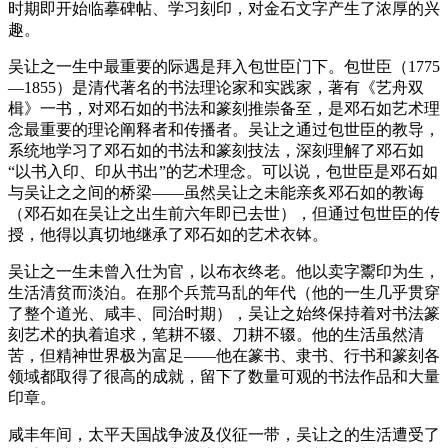
时期即开始临摹碑帖、学习刻印，对金石文字产生了浓厚的兴
趣。
吴让之一生中最重要的际遇是拜入包世臣门下。包世臣（1775
—1855）是清代著名的书法理论家和实践家，著有《艺舟双
楫》一书，对邓石如的书法和篆刻推崇备至，是邓石如艺术理
念最重要的理论阐释者和传播者。吴让之通过包世臣的教导，
系统地学习了邓石如的书法和篆刻技法，深刻理解了邓石如
“以书入印、印从书出”的艺术理念。可以说，包世臣是邓石如
与吴让之之间的桥梁——虽然吴让之未能亲炙邓石如的教诲
（邓石如在吴让之出生前六年即已去世），但通过包世臣的传
授，他得以真切地继承了邓石如的艺术衣钵。
吴让之一生未曾入仕为官，以布衣终老。他以卖字鬻印为生，
生活清贫而淡泊。在那个兵荒马乱的年代（他的一生几乎贯穿
了整个道光、咸丰、同治时期），吴让之始终保持着对书法篆
刻艺术的执着追求，笔耕不辍、刀耕不辍。他的生活虽然清
苦，但精神世界极为富足——他在篆书、隶书、行书和篆刻各
领域都取得了很高的成就，留下了数量可观的书法作品和大量
印章。
咸丰年间，太平天国战争波及仪征一带，吴让之的生活遭受了