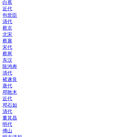
白蕉
近代
包世臣
清代
蔡京
北宋
蔡襄
宋代
蔡邕
东汉
陈鸿寿
清代
褚遂良
唐代
邓散木
近代
邓石如
清代
董其昌
明代
傅山