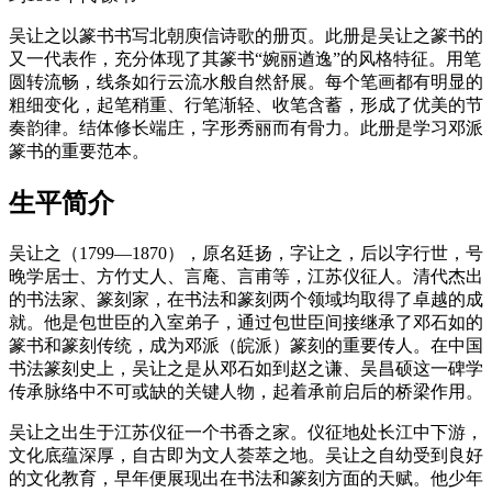
吴让之以篆书书写北朝庾信诗歌的册页。此册是吴让之篆书的
又一代表作，充分体现了其篆书“婉丽遒逸”的风格特征。用笔
圆转流畅，线条如行云流水般自然舒展。每个笔画都有明显的
粗细变化，起笔稍重、行笔渐轻、收笔含蓄，形成了优美的节
奏韵律。结体修长端庄，字形秀丽而有骨力。此册是学习邓派
篆书的重要范本。
生平简介
吴让之（1799—1870），原名廷扬，字让之，后以字行世，号
晚学居士、方竹丈人、言庵、言甫等，江苏仪征人。清代杰出
的书法家、篆刻家，在书法和篆刻两个领域均取得了卓越的成
就。他是包世臣的入室弟子，通过包世臣间接继承了邓石如的
篆书和篆刻传统，成为邓派（皖派）篆刻的重要传人。在中国
书法篆刻史上，吴让之是从邓石如到赵之谦、吴昌硕这一碑学
传承脉络中不可或缺的关键人物，起着承前启后的桥梁作用。
吴让之出生于江苏仪征一个书香之家。仪征地处长江中下游，
文化底蕴深厚，自古即为文人荟萃之地。吴让之自幼受到良好
的文化教育，早年便展现出在书法和篆刻方面的天赋。他少年