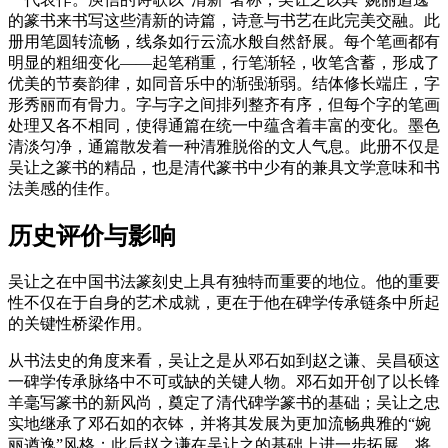
的篆书来书写这些清新的诗篇，诗意与书艺在此完美交融。此
册用笔圆转流畅，线条如行云流水般自然舒展。每个笔画都有
明显的粗细变化——起笔稍重，行笔渐轻，收笔含蓄，形成了
优美的节奏韵律，如同音乐中的渐强渐弱。结体修长端庄，字
形秀丽而有骨力。字与字之间排列整齐有序，但每个字的笔画
处理又各不相同，使得通篇在统一中蕴含着丰富的变化。墨色
清淡匀净，通篇散发着一种清雅脱俗的文人气息。此册不仅是
吴让之篆书的精品，也是清代篆书中少有的兼具文学意味和书
法美感的佳作。
历史评价与影响
吴让之在中国书法篆刻史上具有独特而重要的地位。他的重要
性不仅在于自身的艺术成就，更在于他在碑学传承链条中所起
的关键性桥梁作用。
从书法史的角度来看，吴让之是从邓石如到赵之谦、吴昌硕这
一碑学传承脉络中不可或缺的关键人物。邓石如开创了以长锋
羊毫写篆书的新风尚，奠定了清代碑学篆书的基础；吴让之忠
实地继承了邓石如的衣钵，并将其发展为更加流畅典雅的“婉
丽遒逸”风格；此后赵之谦在吴让之的基础上进一步拓展，将