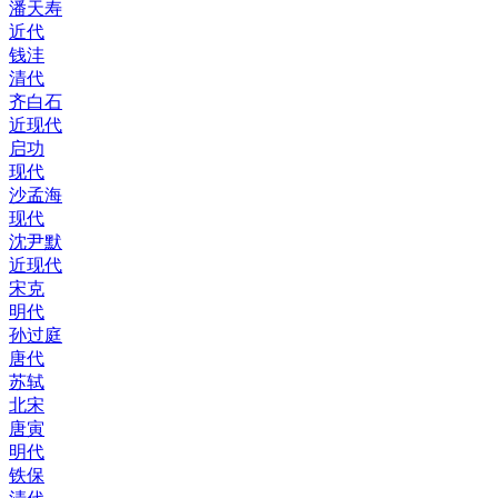
潘天寿
近代
钱沣
清代
齐白石
近现代
启功
现代
沙孟海
现代
沈尹默
近现代
宋克
明代
孙过庭
唐代
苏轼
北宋
唐寅
明代
铁保