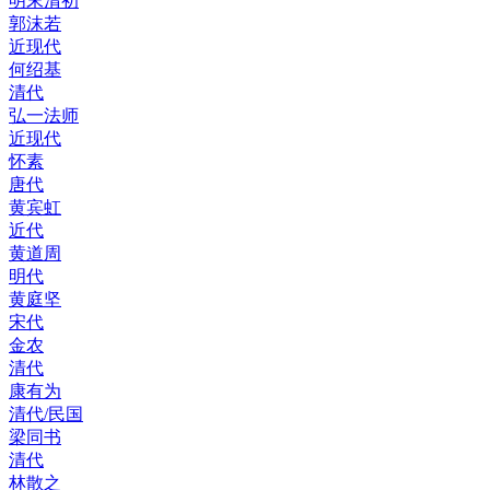
明末清初
郭沫若
近现代
何绍基
清代
弘一法师
近现代
怀素
唐代
黄宾虹
近代
黄道周
明代
黄庭坚
宋代
金农
清代
康有为
清代/民国
梁同书
清代
林散之