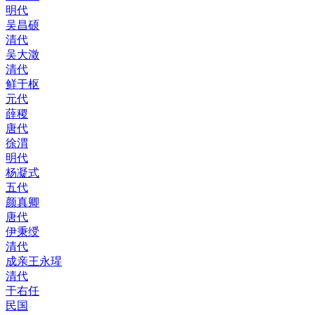
明代
吴昌硕
清代
吴大澂
清代
鲜于枢
元代
薛稷
唐代
徐渭
明代
杨凝式
五代
颜真卿
唐代
伊秉绶
清代
成亲王永瑆
清代
于右任
民国