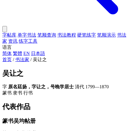
字帖库
单字书法
笔顺查询
书法教程
硬笔练字
笔顺演示
书法
家
资讯
练字工具
语言
简体
繁體
EN
日本語
首页
/
书法家
/
吴让之
吴让之
字
原名廷扬，字让之，号晚学居士
清代
1799—1870
篆书
隶书
行书
代表作品
篆书吴均帖册