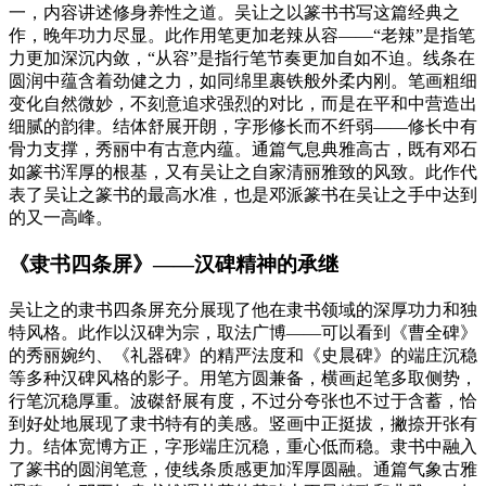
一，内容讲述修身养性之道。吴让之以篆书书写这篇经典之
作，晚年功力尽显。此作用笔更加老辣从容——“老辣”是指笔
力更加深沉内敛，“从容”是指行笔节奏更加自如不迫。线条在
圆润中蕴含着劲健之力，如同绵里裹铁般外柔内刚。笔画粗细
变化自然微妙，不刻意追求强烈的对比，而是在平和中营造出
细腻的韵律。结体舒展开朗，字形修长而不纤弱——修长中有
骨力支撑，秀丽中有古意内蕴。通篇气息典雅高古，既有邓石
如篆书浑厚的根基，又有吴让之自家清丽雅致的风致。此作代
表了吴让之篆书的最高水准，也是邓派篆书在吴让之手中达到
的又一高峰。
《隶书四条屏》——汉碑精神的承继
吴让之的隶书四条屏充分展现了他在隶书领域的深厚功力和独
特风格。此作以汉碑为宗，取法广博——可以看到《曹全碑》
的秀丽婉约、《礼器碑》的精严法度和《史晨碑》的端庄沉稳
等多种汉碑风格的影子。用笔方圆兼备，横画起笔多取侧势，
行笔沉稳厚重。波磔舒展有度，不过分夸张也不过于含蓄，恰
到好处地展现了隶书特有的美感。竖画中正挺拔，撇捺开张有
力。结体宽博方正，字形端庄沉稳，重心低而稳。隶书中融入
了篆书的圆润笔意，使线条质感更加浑厚圆融。通篇气象古雅