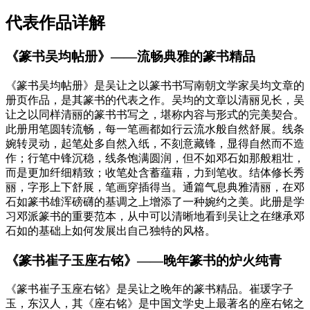
代表作品详解
《篆书吴均帖册》——流畅典雅的篆书精品
《篆书吴均帖册》是吴让之以篆书书写南朝文学家吴均文章的
册页作品，是其篆书的代表之作。吴均的文章以清丽见长，吴
让之以同样清丽的篆书书写之，堪称内容与形式的完美契合。
此册用笔圆转流畅，每一笔画都如行云流水般自然舒展。线条
婉转灵动，起笔处多自然入纸，不刻意藏锋，显得自然而不造
作；行笔中锋沉稳，线条饱满圆润，但不如邓石如那般粗壮，
而是更加纤细精致；收笔处含蓄蕴藉，力到笔收。结体修长秀
丽，字形上下舒展，笔画穿插得当。通篇气息典雅清丽，在邓
石如篆书雄浑磅礴的基调之上增添了一种婉约之美。此册是学
习邓派篆书的重要范本，从中可以清晰地看到吴让之在继承邓
石如的基础上如何发展出自己独特的风格。
《篆书崔子玉座右铭》——晚年篆书的炉火纯青
《篆书崔子玉座右铭》是吴让之晚年的篆书精品。崔瑗字子
玉，东汉人，其《座右铭》是中国文学史上最著名的座右铭之