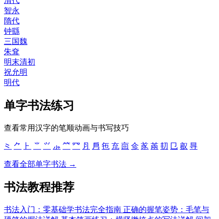
清代
智永
隋代
钟繇
三国魏
朱耷
明末清初
祝允明
明代
单字书法练习
查看常用汉字的笔顺动画与书写技巧
⺀
⺈
⺊
⺌
⺍
⺗
⺮
⺳
⺼
㐆
㐌
㐬
㐭
㐱
㒸
㒼
㓞
㔾
㕡
㝵
查看全部单字书法 →
书法教程推荐
书法入门：零基础学书法完全指南
正确的握笔姿势：毛笔与