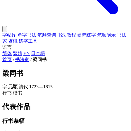
字帖库
单字书法
笔顺查询
书法教程
硬笔练字
笔顺演示
书法
家
资讯
练字工具
语言
简体
繁體
EN
日本語
首页
/
书法家
/
梁同书
梁同书
字
元颖
清代
1723—1815
行书
楷书
代表作品
行书条幅