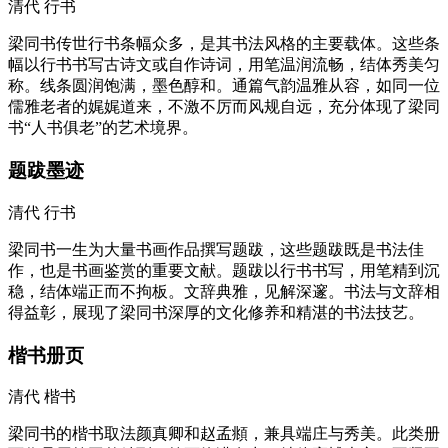
清代
行书
梁同书传世行书条幅众多，是其书法风格的主要载体。这些条
幅以行书书写古诗文或自作诗词，用笔温润流畅，结体秀美匀
称。线条圆润饱满，墨色醇和。通篇气韵温雅从容，如同一位
儒雅老者的娓娓道来，不激不厉而风规自远，充分体现了梁同
书“人书俱老”的艺术境界。
题跋墨迹
清代
行书
梁同书一生为大量书画作品撰写题跋，这些题跋既是书法佳
作，也是书画鉴赏的重要文献。题跋以行书书写，用笔精到沉
稳，结体端正而不拘板。文辞典雅，见解深邃。书法与文辞相
得益彰，展现了梁同书深厚的文化修养和精湛的书法技艺。
楷书册页
清代
楷书
梁同书的楷书取法颜真卿和赵孟頫，兼具端庄与秀美。此类册