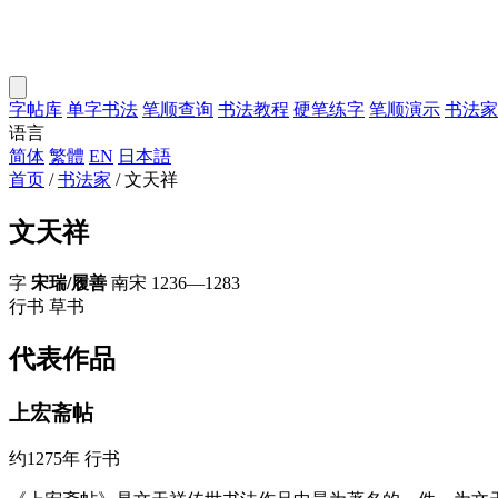
字帖库
单字书法
笔顺查询
书法教程
硬笔练字
笔顺演示
书法家
语言
简体
繁體
EN
日本語
首页
/
书法家
/
文天祥
文天祥
字
宋瑞/履善
南宋
1236—1283
行书
草书
代表作品
上宏斋帖
约1275年
行书