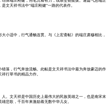
，结体端庄刚健，用笔沉着有力，线条坚韧挺拔。通篇气息端正
是文天祥书法中“端庄刚健”一路的代表作。
形大小适中，行气通畅连贯。与《上宏斋帖》的端庄肃穆相比，
小错落，行气奔放流畅。此帖是文天祥书法中最为奔放豪迈的作
天祥行草书的精品力作。
镇）人。文天祥是中国历史上最伟大的民族英雄之一，也是南宋末
英雄悲歌，千百年来激励着无数中华儿女。