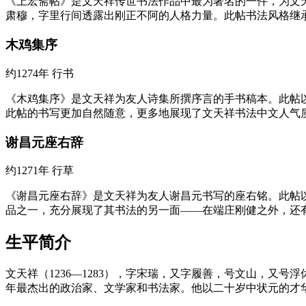
《上宏斋帖》是文天祥传世书法作品中最为著名的一件，为文
肃穆，字里行间透露出刚正不阿的人格力量。此帖书法风格继
木鸡集序
约1274年
行书
《木鸡集序》是文天祥为友人诗集所撰序言的手书稿本。此帖
此帖的书写更加自然随意，更多地展现了文天祥书法中文人气
谢昌元座右辞
约1271年
行草
《谢昌元座右辞》是文天祥为友人谢昌元书写的座右铭。此帖
品之一，充分展现了其书法的另一面——在端庄刚健之外，还
生平简介
文天祥（1236—1283），字宋瑞，又字履善，号文山，
年最杰出的政治家、文学家和书法家。他以二十岁中状元的才