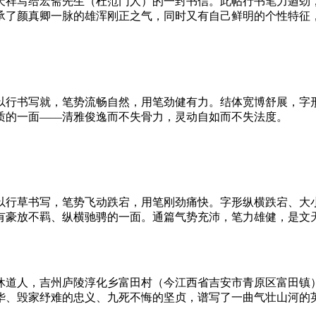
天祥写给宏斋先生（杜范门人）的一封书信。此帖行书笔力遒劲
承了颜真卿一脉的雄浑刚正之气，同时又有自己鲜明的个性特征，
以行书写就，笔势流畅自然，用笔劲健有力。结体宽博舒展，字
质的一面——清雅俊逸而不失骨力，灵动自如而不失法度。
以行草书写，笔势飞动跌宕，用笔刚劲痛快。字形纵横跌宕、大
有豪放不羁、纵横驰骋的一面。通篇气势充沛，笔力雄健，是文
又号浮休道人，吉州庐陵淳化乡富田村（今江西省吉安市青原区富田
华、毁家纾难的忠义、九死不悔的坚贞，谱写了一曲气壮山河的