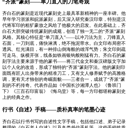
“齐派”篆刻——单刀直入的刀笔奇观
齐白石的篆刻是近现代篆刻史上最具革新精神的一座丰碑。他
早年学习浙派和皖派篆刻，后又深入研究秦汉印章，特别是汉
代将军印的粗犷豪放之风给了他极大的启发。在此基础上，齐
白石大胆突破传统篆刻的成规，创造了独一无二的“齐派”篆刻
风格。其核心特征是“单刀直入”——以冲刀法为主，刀锋直入
石面，一刀到底，痛快淋漓，绝不拖泥带水。白文印布局密不
透风、红光满目，有一种排山倒海般的雄浑气势；朱文印则疏
可走马、纵横开张，线条如铁画银钩般刚猛有力。齐白石的篆
刻字法主要来源于他的篆书——将三代金文和秦汉碑版文字加
以个人化的改造，形成了独特的“齐派”篆刻字法。他的篆刻印
面既有匠人出身带来的精准刀工，又有文人修养赋予的高雅格
调，更有天才独创的奇崛面貌——三者合一，成就了“齐派”篆
刻的不朽传奇。代表作品如《中国长沙湘潭人也》《鲁班门
下》《三百石印富翁》《悔乌堂》等，每一方印都堪称篆刻史
上的经典之作。
行书《自述》手稿——质朴真率的笔墨心迹
齐白石以行书书写的自述性文字手稿，包括他口述、弟子记录
整理的《白石老人自述》以及各类书信手札等。这些手稿性质