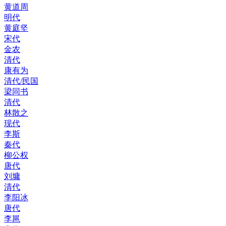
黄道周
明代
黄庭坚
宋代
金农
清代
康有为
清代/民国
梁同书
清代
林散之
现代
李斯
秦代
柳公权
唐代
刘墉
清代
李阳冰
唐代
李邕