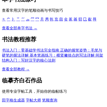
查看常用汉字的笔顺动画与书写技巧
⺀
⺈
⺊
⺌
⺍
⺗
⺮
⺳
⺼
㐆
㐌
㐬
㐭
㐱
㒸
㒼
㓞
㔾
㕡
㝵
查看全部单字书法 →
书法教程推荐
书法入门：零基础学书法完全指南
正确的握笔姿势：毛笔与
硬笔的握法详解
基本笔画练习：横竖撇捺点的写法详解
间架
结构入门：写好汉字的核心法则
查看全部教程 →
临摹齐白石作品
使用专业字帖工具，开始你的临帖练习
田字格生成器
字帖大师
笔顺查询