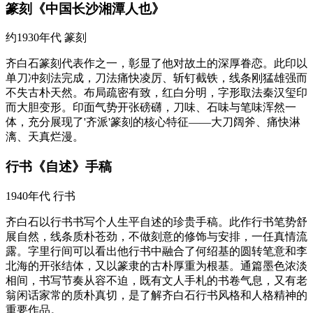
篆刻《中国长沙湘潭人也》
约1930年代
篆刻
齐白石篆刻代表作之一，彰显了他对故土的深厚眷恋。此印以
单刀冲刻法完成，刀法痛快凌厉、斩钉截铁，线条刚猛雄强而
不失古朴天然。布局疏密有致，红白分明，字形取法秦汉玺印
而大胆变形。印面气势开张磅礴，刀味、石味与笔味浑然一
体，充分展现了'齐派'篆刻的核心特征——大刀阔斧、痛快淋
漓、天真烂漫。
行书《自述》手稿
1940年代
行书
齐白石以行书书写个人生平自述的珍贵手稿。此作行书笔势舒
展自然，线条质朴苍劲，不做刻意的修饰与安排，一任真情流
露。字里行间可以看出他行书中融合了何绍基的圆转笔意和李
北海的开张结体，又以篆隶的古朴厚重为根基。通篇墨色浓淡
相间，书写节奏从容不迫，既有文人手札的书卷气息，又有老
翁闲话家常的质朴真切，是了解齐白石行书风格和人格精神的
重要作品。