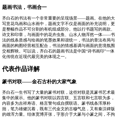
题画书法，书画合一
齐白石的书法有一个非常重要的呈现场景——题画。在他的大
写意花鸟画和山水画中，题画文字不仅是画面的补充说明，更
是整幅作品不可分割的有机组成部分。他以行书题写的画款、
诗文和印章，与画面中的花卉虫鱼、山水人物浑然一体——书
法的线条质感与绘画的笔墨效果和谐统一，书法的章法布局与
画面的构图经营相互配合，书法的情感基调与画面的意境氛围
交相辉映。可以说，齐白石的题画书法是中国“诗书画印”一体
化传统在近现代最完美的体现之一。
代表作品详解
篆书对联——金石古朴的大家气象
齐白石一生书写了大量的篆书对联，这些对联是其篆书艺术最
集中的展示。他的篆书对联以四言联、五言联和七言联为多，
内容多为吉祥寿语、格言警句或自撰联语。篆书线条浑厚朴
拙，笔力雄健沉着，既有三代金文的古穆气息，又有秦汉碑版
的雄浑力量。结体宽博开张，字形介于大篆与小篆之间，不拘