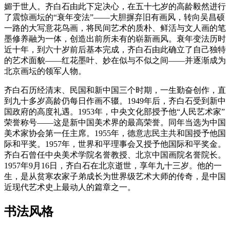
媚于世人。齐白石由此下定决心，在五十七岁的高龄毅然进行
了震惊画坛的“衰年变法”——大胆摒弃旧有画风，转向吴昌硕
一路的大写意花鸟画，将民间艺术的质朴、鲜活与文人画的笔
墨修养融为一体，创造出前所未有的崭新画风。衰年变法历时
近十年，到六十岁前后基本完成，齐白石由此确立了自己独特
的艺术面貌——红花墨叶、妙在似与不似之间——并逐渐成为
北京画坛的领军人物。
齐白石历经清末、民国和新中国三个时期，一生勤奋创作，直
到九十多岁高龄仍每日作画不辍。1949年后，齐白石受到新中
国政府的高度礼遇。1953年，中央文化部授予他“人民艺术家”
荣誉称号——这是新中国美术界的最高荣誉。同年当选为中国
美术家协会第一任主席。1955年，德意志民主共和国授予他国
际和平奖。1957年，世界和平理事会又授予他国际和平奖金。
齐白石曾任中央美术学院名誉教授、北京中国画院名誉院长。
1957年9月16日，齐白石在北京逝世，享年九十三岁。他的一
生，是从贫寒农家子弟成长为世界级艺术大师的传奇，是中国
近现代艺术史上最动人的篇章之一。
书法风格