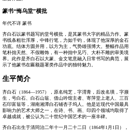
篆书“悔乌堂”横批
年代不详
篆书
齐白石以篆书题写的堂号横批，是其篆书大字的精品力作。篆
书线条粗壮浑厚，中锋行笔，力如千钧，体现了他深厚的金石
功底。结体方圆并用，以方为主，气势雄强博大。整幅作品用
笔朴拙天然、不假雕饰，有一种拙中见巧、大朴不雕的审美境
界。此作是齐白石以大篆、金文笔意融入日常书写的典范，展
示了他篆书在匾额题署类作品中的独特魅力。
生平简介
齐白石（1864—1957），原名纯芝，字渭青，后改名璜，字濒
生，号白石、白石山翁、借山吟馆主者、寄萍堂上老人、三百
石印富翁等，湖南湘潭白石铺杏子坞人。他是近现代中国最具
影响力的艺术大师之一，在诗、书、画、印四个领域均取得了
卓越成就，被公认为二十世纪中国艺术的一座丰碑。
齐白石出生于清同治二年十一月二十二日（1864年1月1日），