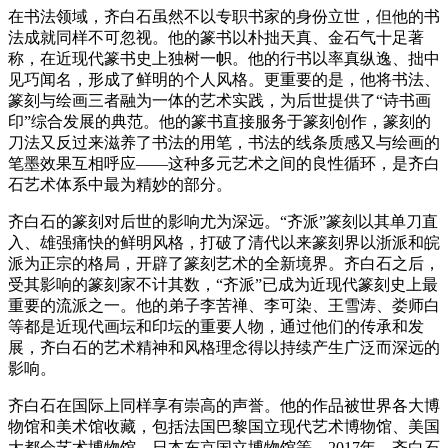
在书法领域，齐白石虽然不以专职书家的身份立世，但他的书
法成就同样不可忽视。他的篆书以朴拙天真、金石气十足著
称，在近现代篆书史上独树一帜。他的行书以率真纵逸、拙中
见巧闻名，形成了鲜明的个人风格。更重要的是，他将书法、
篆刻与绘画三者融为一体的艺术实践，为后世提供了“诗书画
印”综合发展的典范。他的篆书直接服务于篆刻创作，篆刻的
刀法又反过来滋养了书法的用笔，书法的线条质感又与绘画的
笔墨效果互相呼应——这种多元艺术之间的良性循环，是齐白
石艺术体系中最为精妙的部分。
齐白石的篆刻对后世的影响尤为深远。“齐派”篆刻以其单刀直
入、雄强痛快的鲜明风格，打破了清代以来篆刻界以浙派和皖
派为正宗的格局，开辟了篆刻艺术的全新境界。齐白石之后，
受其影响的篆刻家不计其数，“齐派”已成为近现代篆刻史上最
重要的流派之一。他的弟子李苦禅、李可染、王雪涛、娄师白
等都是近现代画坛和印坛的重要人物，通过他们的传承和发
展，齐白石的艺术精神和风格理念得以持续产生广泛而深远的
影响。
齐白石在国际上同样享有崇高的声誉。他的作品被世界各大博
物馆和美术馆收藏，包括法国巴黎国立现代艺术博物馆、美国
大都会艺术博物馆、日本东京国立博物馆等。2017年，齐白石