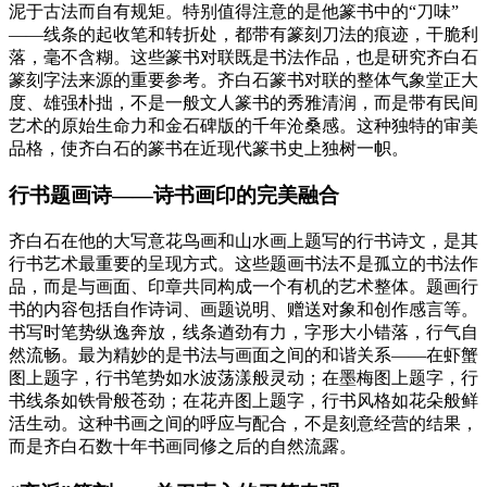
泥于古法而自有规矩。特别值得注意的是他篆书中的“刀味”
——线条的起收笔和转折处，都带有篆刻刀法的痕迹，干脆利
落，毫不含糊。这些篆书对联既是书法作品，也是研究齐白石
篆刻字法来源的重要参考。齐白石篆书对联的整体气象堂正大
度、雄强朴拙，不是一般文人篆书的秀雅清润，而是带有民间
艺术的原始生命力和金石碑版的千年沧桑感。这种独特的审美
品格，使齐白石的篆书在近现代篆书史上独树一帜。
行书题画诗——诗书画印的完美融合
齐白石在他的大写意花鸟画和山水画上题写的行书诗文，是其
行书艺术最重要的呈现方式。这些题画书法不是孤立的书法作
品，而是与画面、印章共同构成一个有机的艺术整体。题画行
书的内容包括自作诗词、画题说明、赠送对象和创作感言等。
书写时笔势纵逸奔放，线条遒劲有力，字形大小错落，行气自
然流畅。最为精妙的是书法与画面之间的和谐关系——在虾蟹
图上题字，行书笔势如水波荡漾般灵动；在墨梅图上题字，行
书线条如铁骨般苍劲；在花卉图上题字，行书风格如花朵般鲜
活生动。这种书画之间的呼应与配合，不是刻意经营的结果，
而是齐白石数十年书画同修之后的自然流露。