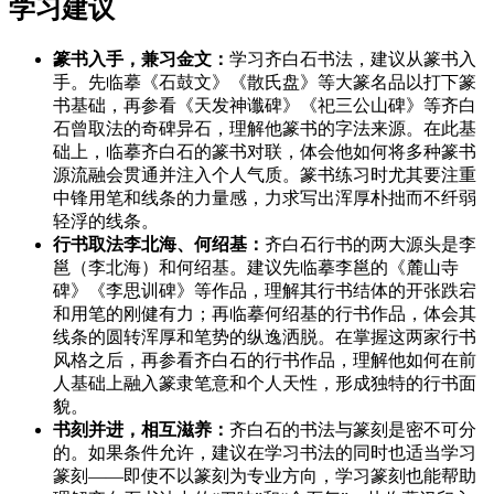
学习建议
篆书入手，兼习金文：
学习齐白石书法，建议从篆书入
手。先临摹《石鼓文》《散氏盘》等大篆名品以打下篆
书基础，再参看《天发神谶碑》《祀三公山碑》等齐白
石曾取法的奇碑异石，理解他篆书的字法来源。在此基
础上，临摹齐白石的篆书对联，体会他如何将多种篆书
源流融会贯通并注入个人气质。篆书练习时尤其要注重
中锋用笔和线条的力量感，力求写出浑厚朴拙而不纤弱
轻浮的线条。
行书取法李北海、何绍基：
齐白石行书的两大源头是李
邕（李北海）和何绍基。建议先临摹李邕的《麓山寺
碑》《李思训碑》等作品，理解其行书结体的开张跌宕
和用笔的刚健有力；再临摹何绍基的行书作品，体会其
线条的圆转浑厚和笔势的纵逸洒脱。在掌握这两家行书
风格之后，再参看齐白石的行书作品，理解他如何在前
人基础上融入篆隶笔意和个人天性，形成独特的行书面
貌。
书刻并进，相互滋养：
齐白石的书法与篆刻是密不可分
的。如果条件允许，建议在学习书法的同时也适当学习
篆刻——即使不以篆刻为专业方向，学习篆刻也能帮助