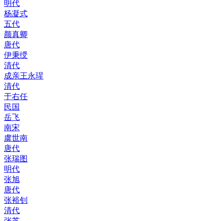
明代
杨凝式
五代
颜真卿
唐代
伊秉绶
清代
成亲王永瑆
清代
于右任
民国
岳飞
南宋
虞世南
唐代
张瑞图
明代
张旭
唐代
张裕钊
清代
张芝