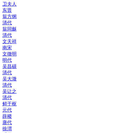
卫夫人
东晋
翁方纲
清代
翁同龢
清代
文天祥
南宋
文徵明
明代
吴昌硕
清代
吴大澂
清代
吴让之
清代
鲜于枢
元代
薛稷
唐代
徐渭