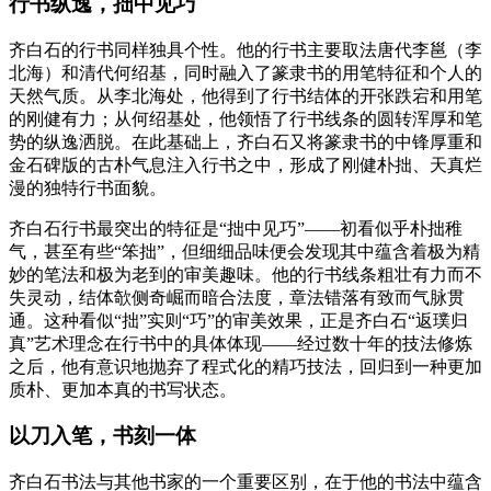
行书纵逸，拙中见巧
齐白石的行书同样独具个性。他的行书主要取法唐代李邕（李
北海）和清代何绍基，同时融入了篆隶书的用笔特征和个人的
天然气质。从李北海处，他得到了行书结体的开张跌宕和用笔
的刚健有力；从何绍基处，他领悟了行书线条的圆转浑厚和笔
势的纵逸洒脱。在此基础上，齐白石又将篆隶书的中锋厚重和
金石碑版的古朴气息注入行书之中，形成了刚健朴拙、天真烂
漫的独特行书面貌。
齐白石行书最突出的特征是“拙中见巧”——初看似乎朴拙稚
气，甚至有些“笨拙”，但细细品味便会发现其中蕴含着极为精
妙的笔法和极为老到的审美趣味。他的行书线条粗壮有力而不
失灵动，结体欹侧奇崛而暗合法度，章法错落有致而气脉贯
通。这种看似“拙”实则“巧”的审美效果，正是齐白石“返璞归
真”艺术理念在行书中的具体体现——经过数十年的技法修炼
之后，他有意识地抛弃了程式化的精巧技法，回归到一种更加
质朴、更加本真的书写状态。
以刀入笔，书刻一体
齐白石书法与其他书家的一个重要区别，在于他的书法中蕴含