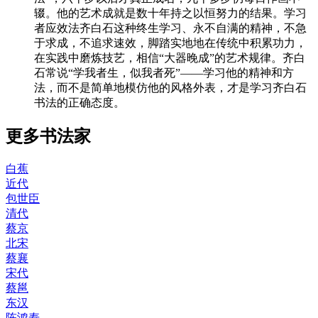
辍。他的艺术成就是数十年持之以恒努力的结果。学习
者应效法齐白石这种终生学习、永不自满的精神，不急
于求成，不追求速效，脚踏实地地在传统中积累功力，
在实践中磨炼技艺，相信“大器晚成”的艺术规律。齐白
石常说“学我者生，似我者死”——学习他的精神和方
法，而不是简单地模仿他的风格外表，才是学习齐白石
书法的正确态度。
更多书法家
白蕉
近代
包世臣
清代
蔡京
北宋
蔡襄
宋代
蔡邕
东汉
陈鸿寿