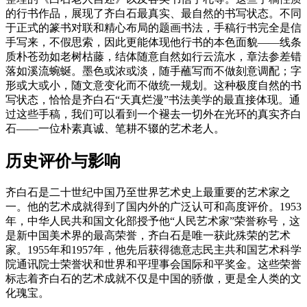
的行书作品，展现了齐白石最真实、最自然的书写状态。不同
于正式的篆书对联和精心布局的题画书法，手稿行书完全是信
手写来，不假思索，因此更能体现他行书的本色面貌——线条
质朴苍劲如老树枯藤，结体随意自然如行云流水，章法参差错
落如溪流蜿蜒。墨色或浓或淡，随手蘸写而不做刻意调配；字
形或大或小，随文意变化而不做统一规划。这种极度自然的书
写状态，恰恰是齐白石“天真烂漫”书法美学的最直接体现。通
过这些手稿，我们可以看到一个褪去一切外在光环的真实齐白
石——一位朴素真诚、笔耕不辍的艺术老人。
历史评价与影响
齐白石是二十世纪中国乃至世界艺术史上最重要的艺术家之
一。他的艺术成就得到了国内外的广泛认可和高度评价。1953
年，中华人民共和国文化部授予他“人民艺术家”荣誉称号，这
是新中国美术界的最高荣誉，齐白石是唯一获此殊荣的艺术
家。1955年和1957年，他先后获得德意志民主共和国艺术科学
院通讯院士荣誉状和世界和平理事会国际和平奖金。这些荣誉
标志着齐白石的艺术成就不仅是中国的骄傲，更是全人类的文
化瑰宝。