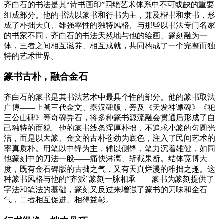
齐白石的书法是其“诗书画印”四绝艺术体系中不可或缺的重要
组成部分。他的书法以篆书和行书为主，兼及楷书和隶书，形
成了朴拙天真、雄强率性的独特风格。与那些以书法专门名家
的书家不同，齐白石的书法天然地与他的绘画、篆刻融为一
体，三者之间相互滋养、相互成就，共同构成了一个完整而独
特的艺术世界。
篆书古朴，融合金石
齐白石的篆书是其书法艺术中最具个性的部分。他的篆书取法
广博——上溯三代金文、秦汉碑版，旁及《天发神谶碑》《祀
三公山碑》等奇碑异石，将多种篆书源流融会贯通后形成了自
己独特的面貌。他的篆书线条浑厚朴拙，不追求小篆的匀圆光
洁，而是以大篆、金文的古朴苍劲为底色，注入了民间艺术的
率真质朴。用笔以中锋为主，辅以侧锋，笔力沉着雄健，如同
他篆刻中的刀法一般——痛快淋漓、斩截果断。结体宽博大
度，既有金石碑版的古拙之气，又有天真烂漫的稚拙之趣。这
种篆书风格与他的“齐派”篆刻一脉相承——篆书为篆刻提供了
字法和笔法的基础，篆刻又反过来增强了篆书的刀味和金石
气，二者相互促进、相得益彰。