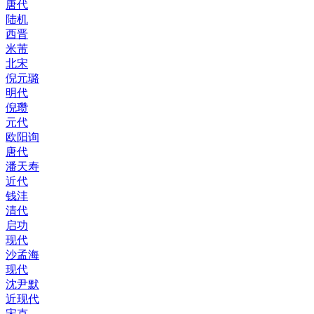
唐代
陆机
西晋
米芾
北宋
倪元璐
明代
倪瓒
元代
欧阳询
唐代
潘天寿
近代
钱沣
清代
启功
现代
沙孟海
现代
沈尹默
近现代
宋克