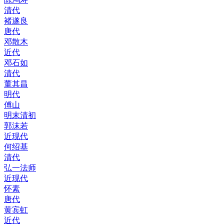
清代
褚遂良
唐代
邓散木
近代
邓石如
清代
董其昌
明代
傅山
明末清初
郭沫若
近现代
何绍基
清代
弘一法师
近现代
怀素
唐代
黄宾虹
近代