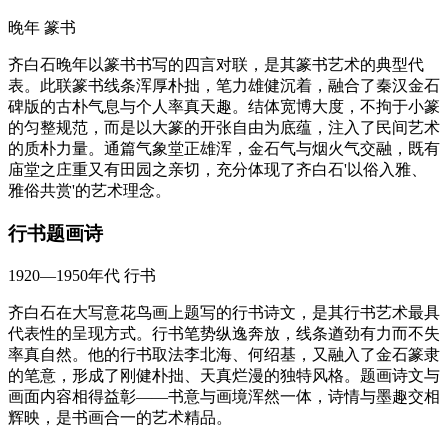
晚年
篆书
齐白石晚年以篆书书写的四言对联，是其篆书艺术的典型代
表。此联篆书线条浑厚朴拙，笔力雄健沉着，融合了秦汉金石
碑版的古朴气息与个人率真天趣。结体宽博大度，不拘于小篆
的匀整规范，而是以大篆的开张自由为底蕴，注入了民间艺术
的质朴力量。通篇气象堂正雄浑，金石气与烟火气交融，既有
庙堂之庄重又有田园之亲切，充分体现了齐白石'以俗入雅、
雅俗共赏'的艺术理念。
行书题画诗
1920—1950年代
行书
齐白石在大写意花鸟画上题写的行书诗文，是其行书艺术最具
代表性的呈现方式。行书笔势纵逸奔放，线条遒劲有力而不失
率真自然。他的行书取法李北海、何绍基，又融入了金石篆隶
的笔意，形成了刚健朴拙、天真烂漫的独特风格。题画诗文与
画面内容相得益彰——书意与画境浑然一体，诗情与墨趣交相
辉映，是书画合一的艺术精品。