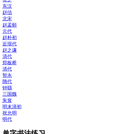
东汉
赵佶
北宋
赵孟頫
元代
赵朴初
近现代
赵之谦
清代
郑板桥
清代
智永
隋代
钟繇
三国魏
朱耷
明末清初
祝允明
明代
单字书法练习