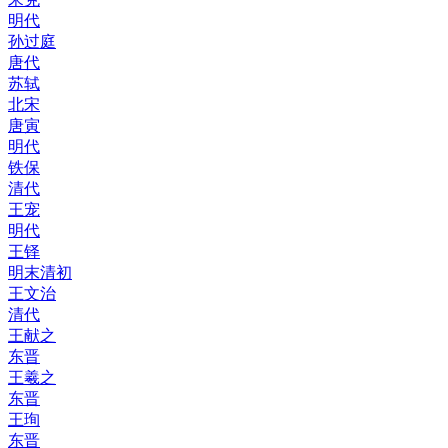
明代
孙过庭
唐代
苏轼
北宋
唐寅
明代
铁保
清代
王宠
明代
王铎
明末清初
王文治
清代
王献之
东晋
王羲之
东晋
王珣
东晋