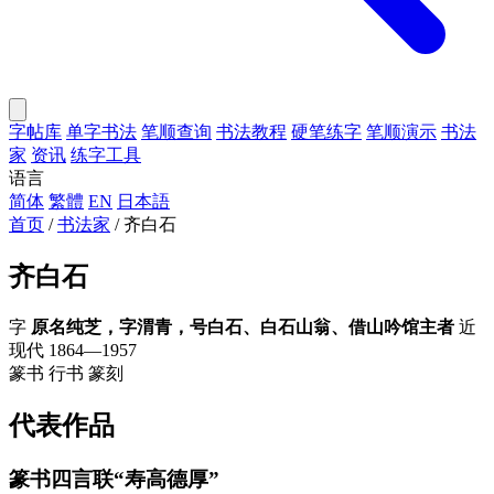
字帖库
单字书法
笔顺查询
书法教程
硬笔练字
笔顺演示
书法
家
资讯
练字工具
语言
简体
繁體
EN
日本語
首页
/
书法家
/
齐白石
齐白石
字
原名纯芝，字渭青，号白石、白石山翁、借山吟馆主者
近
现代
1864—1957
篆书
行书
篆刻
代表作品
篆书四言联“寿高德厚”