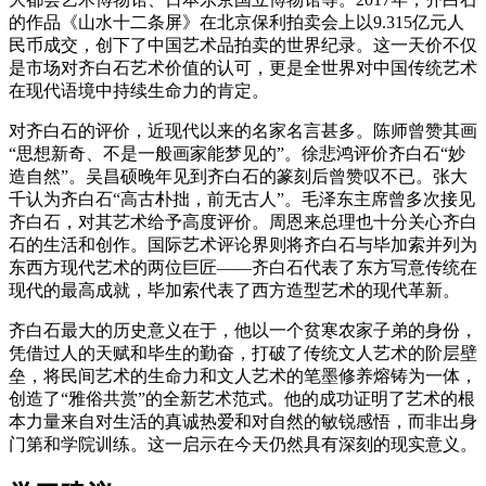
的作品《山水十二条屏》在北京保利拍卖会上以9.315亿元人
民币成交，创下了中国艺术品拍卖的世界纪录。这一天价不仅
是市场对齐白石艺术价值的认可，更是全世界对中国传统艺术
在现代语境中持续生命力的肯定。
对齐白石的评价，近现代以来的名家名言甚多。陈师曾赞其画
“思想新奇、不是一般画家能梦见的”。徐悲鸿评价齐白石“妙
造自然”。吴昌硕晚年见到齐白石的篆刻后曾赞叹不已。张大
千认为齐白石“高古朴拙，前无古人”。毛泽东主席曾多次接见
齐白石，对其艺术给予高度评价。周恩来总理也十分关心齐白
石的生活和创作。国际艺术评论界则将齐白石与毕加索并列为
东西方现代艺术的两位巨匠——齐白石代表了东方写意传统在
现代的最高成就，毕加索代表了西方造型艺术的现代革新。
齐白石最大的历史意义在于，他以一个贫寒农家子弟的身份，
凭借过人的天赋和毕生的勤奋，打破了传统文人艺术的阶层壁
垒，将民间艺术的生命力和文人艺术的笔墨修养熔铸为一体，
创造了“雅俗共赏”的全新艺术范式。他的成功证明了艺术的根
本力量来自对生活的真诚热爱和对自然的敏锐感悟，而非出身
门第和学院训练。这一启示在今天仍然具有深刻的现实意义。