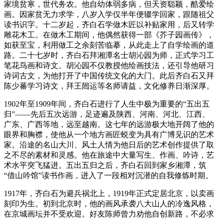
家境贫寒，世代务农。他自幼体弱多病，但天资聪颖，酷爱绘
画。因家贫无力求学，八岁入学仅半年便辍学回家，跟随祖父
读书识字。十二岁起，齐白石学做木匠以补贴家用，后又转学
雕花木工。在做木工期间，他偶然获得一部《芥子园画传》，
如获至宝，利用做工之余刻苦临摹，从此走上了自学绘画的道
路。二十七岁时，齐白石拜湘潭名士胡沁园为师，正式学习工
笔花鸟画和诗文。胡沁园不仅教授他绘画技法，还引导他研习
诗词古文，为他打开了中国传统文化的大门。此后齐白石又拜
陈少蕃学习诗文，拜王闿运等名师请益，文化修养日渐深厚。
1902年至1909年间，齐白石进行了人生中极为重要的“五出五
归”——先后五次远游，足迹遍及陕西、河南、河北、江西、
广东、广西等地，远至越南。这七年的远游极大地开阔了他的
眼界和胸襟，使他从一个地方画匠蜕变为具有广博见识的艺术
家。沿途的名山大川、风土人情为他日后的艺术创作提供了取
之不尽的素材和灵感。他在旅途中大量写生、作画、吟诗，艺
术水平突飞猛进。五出五归之后，齐白石回到家乡湘潭，筑
“借山吟馆”读书作画，进入了一段相对沉潜的自我修炼时期。
1917年，齐白石为避兵祸北上，1919年正式定居北京，以卖画
刻印为生。初到北京时，他的画风承袭八大山人的冷逸风格，
在京城画坛并不受欢迎。好友陈师曾力劝他自创新路，不必求