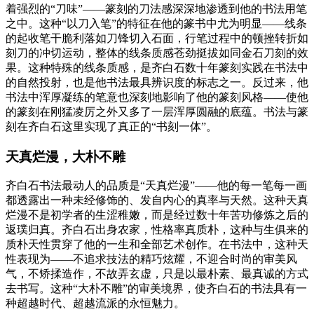
着强烈的“刀味”——篆刻的刀法感深深地渗透到他的书法用笔
之中。这种“以刀入笔”的特征在他的篆书中尤为明显——线条
的起收笔干脆利落如刀锋切入石面，行笔过程中的顿挫转折如
刻刀的冲切运动，整体的线条质感苍劲挺拔如同金石刀刻的效
果。这种特殊的线条质感，是齐白石数十年篆刻实践在书法中
的自然投射，也是他书法最具辨识度的标志之一。反过来，他
书法中浑厚凝练的笔意也深刻地影响了他的篆刻风格——使他
的篆刻在刚猛凌厉之外又多了一层浑厚圆融的底蕴。书法与篆
刻在齐白石这里实现了真正的“书刻一体”。
天真烂漫，大朴不雕
齐白石书法最动人的品质是“天真烂漫”——他的每一笔每一画
都透露出一种未经修饰的、发自内心的真率与天然。这种天真
烂漫不是初学者的生涩稚嫩，而是经过数十年苦功修炼之后的
返璞归真。齐白石出身农家，性格率真质朴，这种与生俱来的
质朴天性贯穿了他的一生和全部艺术创作。在书法中，这种天
性表现为——不追求技法的精巧炫耀，不迎合时尚的审美风
气，不矫揉造作，不故弄玄虚，只是以最朴素、最真诚的方式
去书写。这种“大朴不雕”的审美境界，使齐白石的书法具有一
种超越时代、超越流派的永恒魅力。