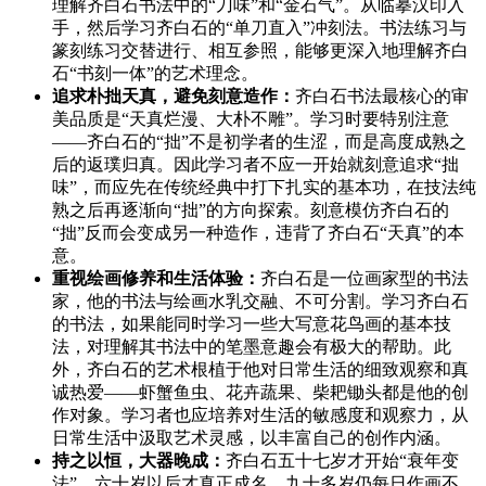
理解齐白石书法中的“刀味”和“金石气”。从临摹汉印入
手，然后学习齐白石的“单刀直入”冲刻法。书法练习与
篆刻练习交替进行、相互参照，能够更深入地理解齐白
石“书刻一体”的艺术理念。
追求朴拙天真，避免刻意造作：
齐白石书法最核心的审
美品质是“天真烂漫、大朴不雕”。学习时要特别注意
——齐白石的“拙”不是初学者的生涩，而是高度成熟之
后的返璞归真。因此学习者不应一开始就刻意追求“拙
味”，而应先在传统经典中打下扎实的基本功，在技法纯
熟之后再逐渐向“拙”的方向探索。刻意模仿齐白石的
“拙”反而会变成另一种造作，违背了齐白石“天真”的本
意。
重视绘画修养和生活体验：
齐白石是一位画家型的书法
家，他的书法与绘画水乳交融、不可分割。学习齐白石
的书法，如果能同时学习一些大写意花鸟画的基本技
法，对理解其书法中的笔墨意趣会有极大的帮助。此
外，齐白石的艺术根植于他对日常生活的细致观察和真
诚热爱——虾蟹鱼虫、花卉蔬果、柴耙锄头都是他的创
作对象。学习者也应培养对生活的敏感度和观察力，从
日常生活中汲取艺术灵感，以丰富自己的创作内涵。
持之以恒，大器晚成：
齐白石五十七岁才开始“衰年变
法”，六十岁以后才真正成名，九十多岁仍每日作画不