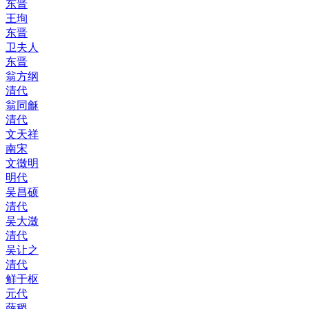
东晋
王珣
东晋
卫夫人
东晋
翁方纲
清代
翁同龢
清代
文天祥
南宋
文徵明
明代
吴昌硕
清代
吴大澂
清代
吴让之
清代
鲜于枢
元代
薛稷