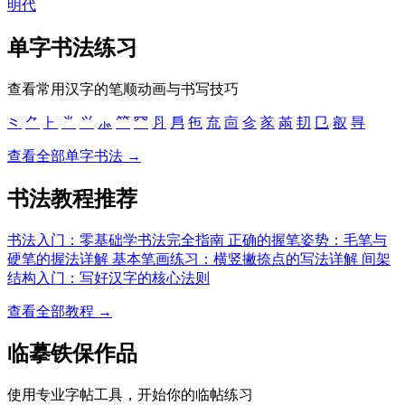
明代
单字书法练习
查看常用汉字的笔顺动画与书写技巧
⺀
⺈
⺊
⺌
⺍
⺗
⺮
⺳
⺼
㐆
㐌
㐬
㐭
㐱
㒸
㒼
㓞
㔾
㕡
㝵
查看全部单字书法 →
书法教程推荐
书法入门：零基础学书法完全指南
正确的握笔姿势：毛笔与
硬笔的握法详解
基本笔画练习：横竖撇捺点的写法详解
间架
结构入门：写好汉字的核心法则
查看全部教程 →
临摹铁保作品
使用专业字帖工具，开始你的临帖练习