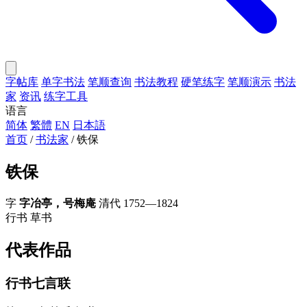
字帖库
单字书法
笔顺查询
书法教程
硬笔练字
笔顺演示
书法
家
资讯
练字工具
语言
简体
繁體
EN
日本語
首页
/
书法家
/
铁保
铁保
字
字冶亭，号梅庵
清代
1752—1824
行书
草书
代表作品
行书七言联