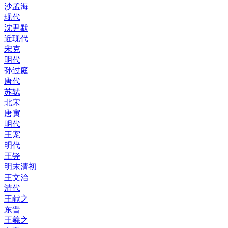
沙孟海
现代
沈尹默
近现代
宋克
明代
孙过庭
唐代
苏轼
北宋
唐寅
明代
王宠
明代
王铎
明末清初
王文治
清代
王献之
东晋
王羲之