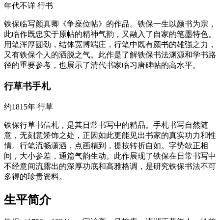
年代不详
行书
铁保临写颜真卿《争座位帖》的作品。铁保一生以颜书为宗，
此临作既忠实于原帖的精神气韵，又融入了自家的笔墨特色。
用笔浑厚圆劲，结体宽博端庄，行笔中既有颜书的雄强之力，
又有铁保个人的洒脱之气。此作是了解铁保书法渊源和学书路
径的重要参考，也展示了清代书家临习唐碑帖的高水平。
行草书手札
约1815年
行草
铁保行草书信札，是其日常书写中的精品。手札书写自然随
意，无刻意矫饰之处，正因如此更能见出书家的真实功力和性
情。行笔流畅潇洒，点画精到，提按转折自如。字势欹正相
间，大小参差，通篇气韵生动。此作展现了铁保在日常书写中
不经意间流露出的深厚功底和高雅格调，是研究铁保书法不可
多得的珍贵资料。
生平简介