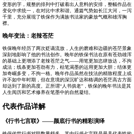
变形的字，规整的排列中打破着出人意料的安排，整幅作品在
变化中求统一，在对比中求和谐。通篇气势如长江大河，一泻
千里，充分展现了铁保作为满族书法家的豪放气概和雄浑胸
襟。
晚年变法：老辣苍茫
铁保晚年经历了两次贬谪流放，人生的磨难和边疆的苍茫景象
深刻地影响了他的书法创作。晚年的铁保书法在原有苍劲雄浑
的基础上更增添了老辣苍茫之气——用笔更加恣肆放达，不拘
成法；线条更加苍劲有力，枯笔渴墨的运用更加大胆；结体更
加奇崛多变，不拘一格。晚年作品虽然在技法的精致程度上或
许不如中年时期，但在意境的深沉旷达和格调的苍茫高古方面
却达到了新的高度。正所谓“人书俱老”，铁保的晚年书法是其
人生阅历和艺术修养在笔墨中的自然凝结。
代表作品详解
《行书七言联》——颜底行书的精彩演绎
铁保传世行书对联数量颇多，其中行书七言联是最具代表性的