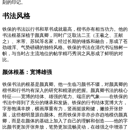
刻的印记。
书法风格
铁保的书法以行书和草书成就最高，楷书亦有相当功力。他的
书法根基深植于颜真卿，同时广泛取法二王（王羲之、王献
之）、米芾、苏轼等名家，经过长期的锤炼和融合，形成了苍
劲雄浑、气势磅礴的独特风格。铁保的书法在清代书坛独树一
帜，与当时占主流地位的帖学精巧秀润之风形成了鲜明的对
比。
颜体根基：宽博雄强
铁保书法的根基是颜真卿。他一生临习颜书不辍，对颜真卿的
楷书和行书均有深入的研究和精湛的把握。颜真卿书法的核心
特征——宽博的结体、雄强的笔力、端庄的气象——在铁保的
书法中得到了充分的继承和发扬。铁保的行书结体宽博大方，
字形饱满丰腴，横画厚重有力，竖画挺拔刚健，撇捺开张舒
展，这些都明显源自颜体。然而铁保并非亦步亦趋地模仿颜真
卿，而是在颜体的基础上加入了自己的理解和创造——他的字
比颜书更加开张奔放，笔势更加流畅灵动，在雄强之中增添了