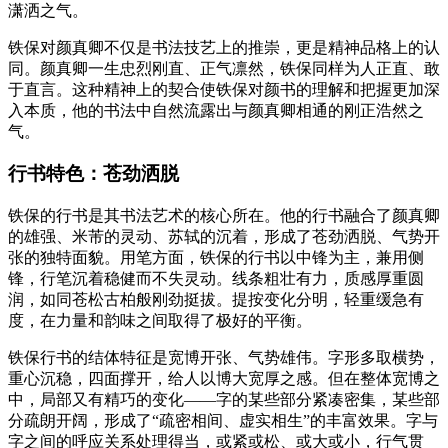
潇洒之气。
铁保对颜真卿不仅是书法技艺上的推崇，更是精神品格上的认
同。颜真卿一生忠烈刚直、正气凛然，铁保同样为人正直、敢
于直言。这种精神上的契合使铁保对颜书的理解和把握更加深
入本质，他的书法中自然流露出与颜真卿相通的刚正浩然之
气。
行书特色：苍劲洒脱
铁保的行书是其书法艺术的核心所在。他的行书融合了颜真卿
的雄强、米芾的灵动、苏轼的沉着，形成了苍劲洒脱、气势开
张的独特面貌。用笔方面，铁保的行书以中锋为主，兼用侧
锋，行笔沉着稳健而不失灵动。线条粗壮有力，质感厚重圆
润，如同苍松古柏般刚劲挺拔。提按变化分明，轻重缓急有
度，在力量和韵味之间取得了极好的平衡。
铁保行书的结体特征是宽博开张、气势雄伟。字形多取横势，
重心沉稳，四面撑开，给人以博大宽厚之感。但在整体宽博之
中，局部又有精巧的变化——字的某些部分紧凑密集，某些部
分疏朗开阔，形成了“疏密相间、虚实相生”的丰富效果。字与
字之间的呼应关系处理得当，或紧或松、或大或小，行气贯