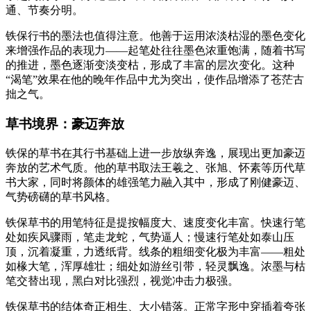
通、节奏分明。
铁保行书的墨法也值得注意。他善于运用浓淡枯湿的墨色变化
来增强作品的表现力——起笔处往往墨色浓重饱满，随着书写
的推进，墨色逐渐变淡变枯，形成了丰富的层次变化。这种
“渴笔”效果在他的晚年作品中尤为突出，使作品增添了苍茫古
拙之气。
草书境界：豪迈奔放
铁保的草书在其行书基础上进一步放纵奔逸，展现出更加豪迈
奔放的艺术气质。他的草书取法王羲之、张旭、怀素等历代草
书大家，同时将颜体的雄强笔力融入其中，形成了刚健豪迈、
气势磅礴的草书风格。
铁保草书的用笔特征是提按幅度大、速度变化丰富。快速行笔
处如疾风骤雨，笔走龙蛇，气势逼人；慢速行笔处如泰山压
顶，沉着凝重，力透纸背。线条的粗细变化极为丰富——粗处
如椽大笔，浑厚雄壮；细处如游丝引带，轻灵飘逸。浓墨与枯
笔交替出现，黑白对比强烈，视觉冲击力极强。
铁保草书的结体奇正相生、大小错落。正常字形中穿插着夸张