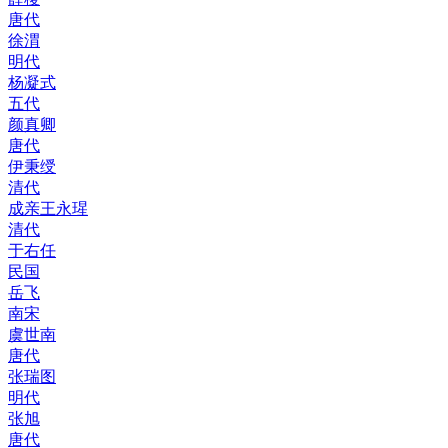
唐代
徐渭
明代
杨凝式
五代
颜真卿
唐代
伊秉绶
清代
成亲王永瑆
清代
于右任
民国
岳飞
南宋
虞世南
唐代
张瑞图
明代
张旭
唐代