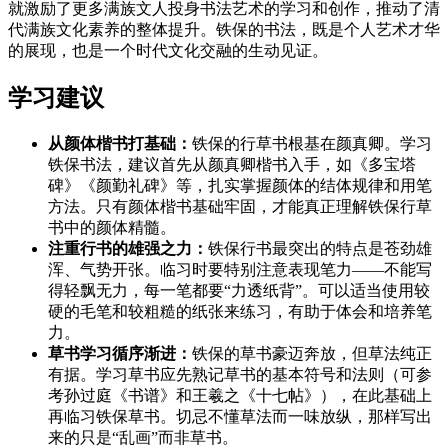
就激励了更多满族文人投身书法艺术的学习和创作，推动了清
代满族文化素养的整体提升。铁保的书法，既是个人艺术才华
的展现，也是一个时代文化交融的生动见证。
学习建议
从颜体楷书打基础：
铁保的行草书根基在颜真卿。学习
铁保书法，建议首先从颜真卿楷书入手，如《多宝塔
碑》《颜勤礼碑》等，扎实掌握颜体的结体规律和用笔
方法。只有颜体楷书基础牢固，才能真正理解铁保行草
书中的颜体精髓。
注重行书的雄强之力：
铁保行书最突出的特点是苍劲雄
浑、气势开张。临习时要特别注意表现笔力——不能写
得轻飘无力，每一笔都要“力透纸背”。可以适当使用较
硬的毛笔和较粗糙的纸张来练习，有助于体会和培养笔
力。
草书学习循序渐进：
铁保的草书豪迈奔放，但草法纯正
有据。学习草书应先熟记草书的基本符号和法则（可参
考孙过庭《书谱》和王羲之《十七帖》），在此基础上
再临习铁保草书。切忌不懂草法而一味放纵，那样写出
来的只是“乱画”而非草书。