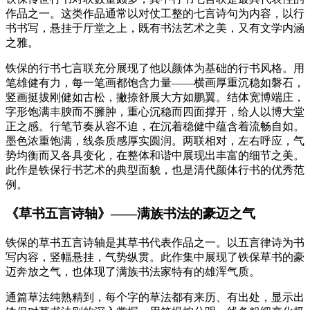
作品之一。这类作品通常以对仗工整的七言诗句为内容，以行
书书写，悬挂于厅堂之上，既有书法艺术之美，又有文学内涵
之雅。
铁保的行书七言联充分展现了他以颜体为基础的行书风格。用
笔雄健有力，每一笔画都饱含力量——横画厚重沉稳如磐石，
竖画挺拔刚健如古松，撇捺舒展大方如鹏翼。结体宽博端庄，
字形饱满丰腴而不臃肿，重心沉稳而四面撑开，给人以博大堂
正之感。行笔节奏从容不迫，在沉着稳健中蕴含着流畅自如。
墨色浓重饱满，线条质感厚实圆润。两联相对，左右呼应，气
势均衡而又各具变化，在整体和谐中展现出丰富的细节之美。
此作是铁保行书艺术的典型面貌，也是清代颜体行书的优秀范
例。
《草书五言诗轴》——满族书法的豪迈之气
铁保的草书五言诗轴是其草书代表作品之一。以五言律诗为书
写内容，竖幅悬挂，气势纵贯。此作集中展现了铁保草书的豪
迈奔放之气，也体现了满族书法家特有的雄浑气质。
通篇草法纯熟精到，每个字的草法都有来历、有出处，显示出