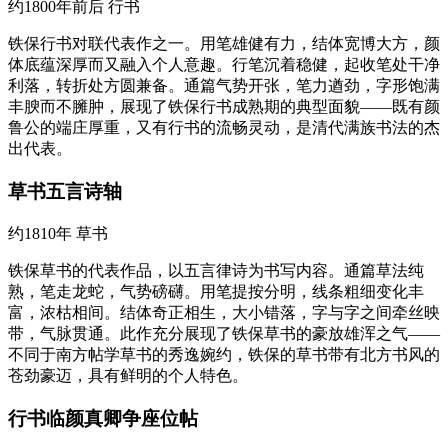
约1800年前后
行书
铁保行书对联代表作之一。用笔雄健有力，结体宽博大方，颜
体底蕴深厚而又融入个人意趣。行笔沉着稳健，起收笔处干净
利落，转折处方圆兼备。通篇气势开张，笔力遒劲，字形饱满
丰腴而不臃肿，展现了铁保行书成熟期的典型面貌——既有颜
鲁公的端庄厚重，又有行书的流畅灵动，是清代满族书法的杰
出代表。
草书五言诗轴
约1810年
草书
铁保草书的代表作品，以五言律诗为书写内容。通篇草法纯
熟，笔走龙蛇，气势磅礴。用笔提按分明，线条粗细变化丰
富，浓枯相间。结体奇正相生，大小错落，字与字之间牵丝映
带，气脉贯通。此作充分展现了铁保草书的豪放雄浑之气——
不同于南方帖学草书的秀逸婉约，铁保的草书带有北方书风的
苍劲豪迈，具有鲜明的个人特色。
行书临颜真卿争座位帖