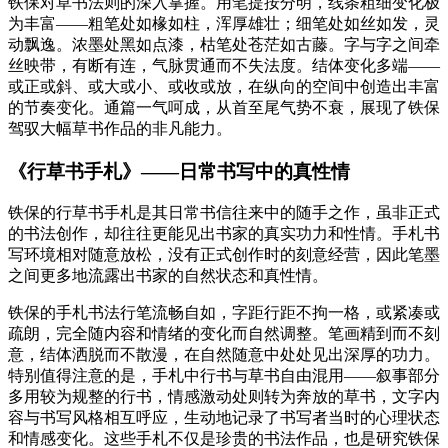
铁保对草书法则的深入掌握。用笔提按分明，线条粗细变化极
为丰富——粗笔处如椽如柱，浑厚雄壮；细笔处如丝如发，灵
动飘逸。浓墨处黑如点漆，枯笔处苍茫如古藤。字与字之间牵
丝映带，有断有连，气脉贯通而不失法度。结体变化多端——
或正或斜、或大或小、或收或放，在纵向的空间中创造出丰富
的节奏变化。通篇一气呵成，从首至尾气势不衰，展现了铁保
驾驭大幅草书作品的非凡能力。
《行草书手札》——日常书写中的真性情
铁保的行草书手札是其日常书信往来中的随手之作，虽非正式
的书法创作，却往往更能见出书家的真实功力和性情。手札书
写环境相对随意放松，没有正式创作时的刻意经营，因此笔墨
之间更多地流露出书家的自然状态和真性情。
铁保的手札书法行笔流畅自如，字距行距不拘一格，或紧凑或
疏朗，完全随内容和情绪的变化而自然调整。笔画精到而不刻
意，结体洒脱而不散漫，在自然随意中处处见出深厚的功力。
特别值得注意的是，手札中行书与草书自由混用——叙事部分
多用较为规整的行书，情感激动处则转为奔放的草书，文字内
容与书写风格相互呼应，生动地记录了书写者当时的心理状态
和情感变化。这些手札不仅是珍贵的书法作品，也是研究铁保