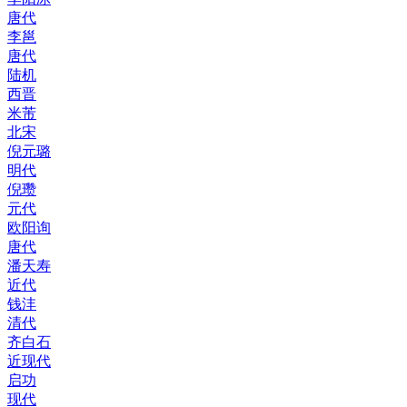
唐代
李邕
唐代
陆机
西晋
米芾
北宋
倪元璐
明代
倪瓒
元代
欧阳询
唐代
潘天寿
近代
钱沣
清代
齐白石
近现代
启功
现代