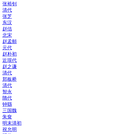
张裕钊
清代
张芝
东汉
赵佶
北宋
赵孟頫
元代
赵朴初
近现代
赵之谦
清代
郑板桥
清代
智永
隋代
钟繇
三国魏
朱耷
明末清初
祝允明