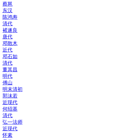
蔡邕
东汉
陈鸿寿
清代
褚遂良
唐代
邓散木
近代
邓石如
清代
董其昌
明代
傅山
明末清初
郭沫若
近现代
何绍基
清代
弘一法师
近现代
怀素