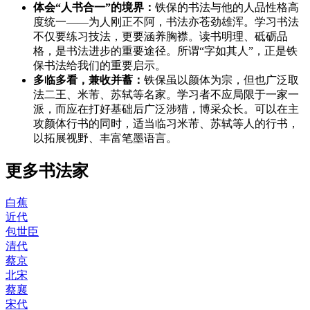
体会“人书合一”的境界：
铁保的书法与他的人品性格高
度统一——为人刚正不阿，书法亦苍劲雄浑。学习书法
不仅要练习技法，更要涵养胸襟。读书明理、砥砺品
格，是书法进步的重要途径。所谓“字如其人”，正是铁
保书法给我们的重要启示。
多临多看，兼收并蓄：
铁保虽以颜体为宗，但也广泛取
法二王、米芾、苏轼等名家。学习者不应局限于一家一
派，而应在打好基础后广泛涉猎，博采众长。可以在主
攻颜体行书的同时，适当临习米芾、苏轼等人的行书，
以拓展视野、丰富笔墨语言。
更多书法家
白蕉
近代
包世臣
清代
蔡京
北宋
蔡襄
宋代