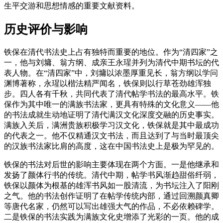
生平交游和思想情感的重要文献资料。
历史评价与影响
铁保在清代书法史上占有独特而重要的地位。作为“清四家”之
一，他与刘墉、翁方纲、成亲王永瑆并列为清代中期书坛的代
表人物。在“清四家”中，刘墉以浓墨厚重见长，翁方纲以学问
渊博著称，永瑆以楷法精严闻名，铁保则以行草苍劲雄浑独
步。四人各有千秋，共同代表了清代帖学书法的最高水平。铁
保作为其中唯一的满族书法家，更具有特殊的文化意义——他
的书法成就生动地证明了清代满汉文化深度交融的历史事实。
满族入关后，满洲贵族积极学习汉文化，铁保就是其中最成功
的代表之一。他不仅精通汉文书法，而且达到了与当时最顶尖
的汉族书法家比肩的高度，这在中国书法史上是极为罕见的。
铁保的书法对后世的影响主要体现在两个方面。一是他继承和
发扬了颜体行书的传统。清代中期，帖学书风渐趋甜俗纤弱，
铁保以颜体为根基的雄浑书风如一股清流，为书坛注入了阳刚
之气。他的书法创作证明了在帖学传统内部，通过回溯颜真卿
等唐代名家，仍然可以写出雄强大气的作品，不必依赖碑学。
二是铁保的书法实践为满族文化史增添了光彩的一页。他的成