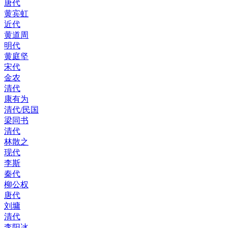
唐代
黄宾虹
近代
黄道周
明代
黄庭坚
宋代
金农
清代
康有为
清代/民国
梁同书
清代
林散之
现代
李斯
秦代
柳公权
唐代
刘墉
清代
李阳冰