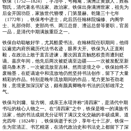
铁保（1752—1824），字冶亭，号梅庵，满洲正黄旗人，姓栋
鄂氏，清代著名书法家、政治家。铁保出身满洲世家，祖先为
后金开国功臣，家族世代簪缨，门第显赫。乾隆三十七年
（1772年），铁保考中进士，此后历任翰林院编修、内阁学
士、礼部侍郎、吏部尚书、两江总督、漕运总督等要职，官居
一品，是清代中期满族重臣之一。
铁保自幼聪敏好学，尤其酷爱书法。在翰林院任职期间，他得
以遍览内府所藏历代法书名迹，眼界大开。铁保为人正直刚
毅，在政治上敢于直言进谏，屡次因直言触怒权贵而遭到贬
谪。嘉庆年间，他先后两次被贬谪至边疆——一次被发配至新
疆乌鲁木齐，一次被流放至吉林。然而逆境之中，铁保始终不
废翰墨，在贬谪途中和流放地仍然坚持书法创作，留下了大量
精彩的作品。特别是晚年流放期间的作品，笔力更加苍劲老
辣，意境更加深沉旷达，颇有颜真卿晚年书法的沉郁雄浑之
气。
铁保与刘墉、翁方纲、成亲王永瑆并称“清四家”，是清代中期
书坛的核心人物之一。在“清四家”之中，铁保是唯一的满族书
法家，他的书法成就充分证明了满汉文化交融的丰硕成果。道
光四年（1824年），铁保病逝于长沙，享年七十三岁。铁保一
生为官清正、书艺精湛，在清代政治史和书法史上都留下了深