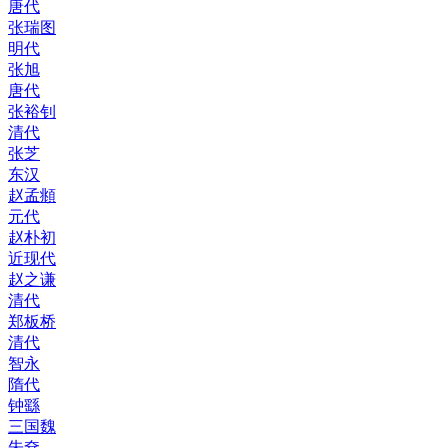
唐代
张瑞图
明代
张旭
唐代
张裕钊
清代
张芝
东汉
赵孟頫
元代
赵朴初
近现代
赵之谦
清代
郑板桥
清代
智永
隋代
钟繇
三国魏
朱耷