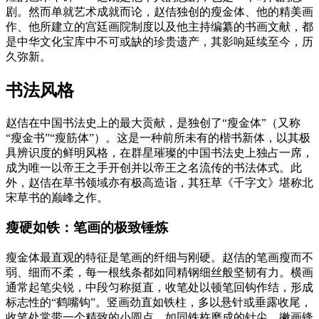
剧。然而单就艺术成就而论，赵佶独创的瘦金体、他的精美画
作、他所建立的宫廷画院制度以及他主持编纂的书画文献，都
是中华文化宝库中不可或缺的珍贵遗产，其影响延续至今，历
久弥新。
书法风格
赵佶在中国书法史上的最大贡献，是独创了“瘦金体”（又称
“瘦金书”“瘦筋体”）。这是一种前所未有的楷书新体，以其极
具辨识度的鲜明风格，在群星璀璨的中国书法史上独占一席，
成为唯一以帝王之手开创并以帝王之名流传的书法体式。此
外，赵佶在草书领域亦有极高造诣，其狂草《千字文》堪称北
宋草书的巅峰之作。
瘦硬如铁：笔画的极致锤炼
瘦金体最直观的特征是笔画的纤细与刚硬。赵佶的笔画瘦而不
弱、细而不柔，每一根线条都如同精钢细丝般坚韧有力。横画
通常起笔尖锐，中段匀称挺直，收笔处以顿笔回钩作结，形成
标志性的“鹤嘴钩”。竖画劲直如铁柱，多以悬针或垂露收尾，
收笔处常带一个精致的小圆点，如同铁杵磨成的针尖。撇画锋