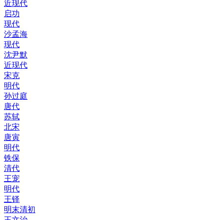
近现代
启功
现代
沙孟海
现代
沈尹默
近现代
宋克
明代
孙过庭
唐代
苏轼
北宋
唐寅
明代
铁保
清代
王宠
明代
王铎
明末清初
王文治