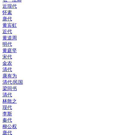
近现代
怀素
唐代
黄宾虹
近代
黄道周
明代
黄庭坚
宋代
金农
清代
康有为
清代/民国
梁同书
清代
林散之
现代
李斯
秦代
柳公权
唐代