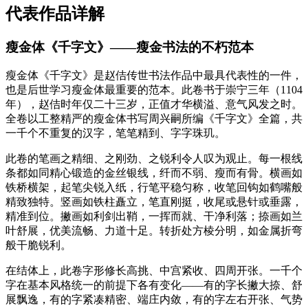
代表作品详解
瘦金体《千字文》——瘦金书法的不朽范本
瘦金体《千字文》是赵佶传世书法作品中最具代表性的一件，
也是后世学习瘦金体最重要的范本。此卷书于崇宁三年（1104
年），赵佶时年仅二十三岁，正值才华横溢、意气风发之时。
全卷以工整精严的瘦金体书写周兴嗣所编《千字文》全篇，共
一千个不重复的汉字，笔笔精到、字字珠玑。
此卷的笔画之精细、之刚劲、之锐利令人叹为观止。每一根线
条都如同精心锻造的金丝银线，纤而不弱、瘦而有骨。横画如
铁桥横架，起笔尖锐入纸，行笔平稳匀称，收笔回钩如鹤嘴般
精致独特。竖画如铁柱矗立，笔直刚挺，收尾或悬针或垂露，
精准到位。撇画如利剑出鞘，一挥而就、干净利落；捺画如兰
叶舒展，优美流畅、力道十足。转折处方棱分明，如金属折弯
般干脆锐利。
在结体上，此卷字形修长高挑、中宫紧收、四周开张。一千个
字在基本风格统一的前提下各有变化——有的字长撇大捺、舒
展飘逸，有的字紧凑精密、端庄内敛，有的字左右开张、气势