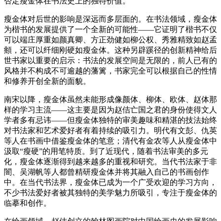
否定瘦金体在书法史上的独特价值。
瘦金体对后世的影响是深远而多层面的。在书法领域，瘦金体
为楷书的发展提供了一个全新的可能性——它证明了楷书不仅
可以端庄厚重如颜真卿、方正劲健如柳公权、秀雅精致如赵孟
頫，还可以纤细刚硬如瘦金体。这种另辟蹊径的创新精神给后
世书家以重要的启示：书法的发展空间是无限的，前人已有的
风格并不构成不可逾越的藩篱，书家完全可以根据自己的性情
和修养开创全新的面貌。
南宋以降，瘦金体虽然未能形成像颜体、柳体、欧体、赵体那
样的学习主流——这主要是因为赵佶亡国之君的身份使得文人
学者多有忌讳——但瘦金体独特的审美趣味和精湛的技法始终
对书法家和艺术爱好者有着持续的吸引力。明代有文彭、仇英
等人在书画中借鉴瘦金体的笔意；清代有金农等人从瘦金体中
汲取“瘦硬”的用笔特质。到了近现代，随着书法审美的多元
化，瘦金体逐渐得到越来越多的重视和研究。当代书法家于非
闇、吴湖帆等人都曾精研瘦金体并将其融入自己的书画创作
中。在当代书法界，瘦金体已成为一个广受欢迎的学习方向，
不少书法爱好者被其独特的美学魅力所吸引，专注于瘦金体的
临摹和创作。