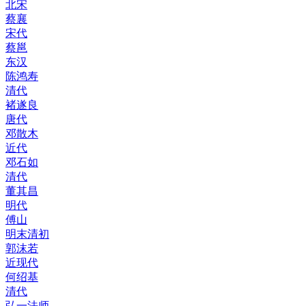
北宋
蔡襄
宋代
蔡邕
东汉
陈鸿寿
清代
褚遂良
唐代
邓散木
近代
邓石如
清代
董其昌
明代
傅山
明末清初
郭沫若
近现代
何绍基
清代
弘一法师