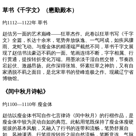
草书《千字文》（懋勤殿本）
约1112—1122年
草书
赵佶另一面的艺术巅峰——狂草杰作。此卷以狂草书写《千字
文》全篇，长达十余米，笔势奔放纵逸、一气呵成，如疾风骤
雨、龙蛇飞动。与瘦金体的精谨端严截然不同，草书千字文展
现了赵佶书法豪迈不羁的一面。笔画连绵不断，字字相属、行
行贯通，提按转折变化万端。用墨浓淡干湿自然交替，节奏跌
宕起伏、激越昂扬。此作深得张旭、怀素狂草之神韵，又有自
家洒脱不羁之面目，是北宋草书的登峰造极之作。现藏辽宁省
博物馆。
《闰中秋月诗帖》
约1100—1110年
瘦金体
赵佶以瘦金体书写自作七言律诗《闰中秋月》的行楷作品，是
瘦金体中较为灵动自如的典范。此帖用笔既保持了瘦金体瘦硬
挺拔的基本风貌，又融入了行书的连带和流畅，笔势舒展自
如、风神潇洒。行笔提按转折之间自然流畅，笔断意连、气脉