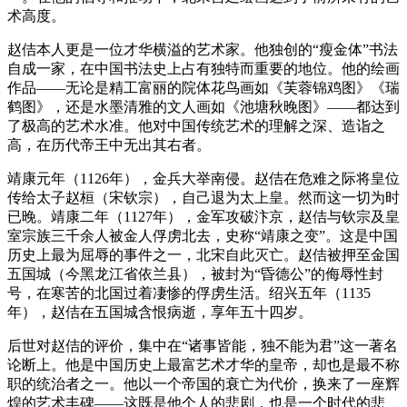
术高度。
赵佶本人更是一位才华横溢的艺术家。他独创的“瘦金体”书法
自成一家，在中国书法史上占有独特而重要的地位。他的绘画
作品——无论是精工富丽的院体花鸟画如《芙蓉锦鸡图》《瑞
鹤图》，还是水墨清雅的文人画如《池塘秋晚图》——都达到
了极高的艺术水准。他对中国传统艺术的理解之深、造诣之
高，在历代帝王中无出其右者。
靖康元年（1126年），金兵大举南侵。赵佶在危难之际将皇位
传给太子赵桓（宋钦宗），自己退为太上皇。然而这一切为时
已晚。靖康二年（1127年），金军攻破汴京，赵佶与钦宗及皇
室宗族三千余人被金人俘虏北去，史称“靖康之变”。这是中国
历史上最为屈辱的事件之一，北宋自此灭亡。赵佶被押至金国
五国城（今黑龙江省依兰县），被封为“昏德公”的侮辱性封
号，在寒苦的北国过着凄惨的俘虏生活。绍兴五年（1135
年），赵佶在五国城含恨病逝，享年五十四岁。
后世对赵佶的评价，集中在“诸事皆能，独不能为君”这一著名
论断上。他是中国历史上最富艺术才华的皇帝，却也是最不称
职的统治者之一。他以一个帝国的衰亡为代价，换来了一座辉
煌的艺术丰碑——这既是他个人的悲剧，也是一个时代的悲