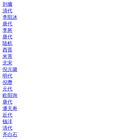
刘墉
清代
李阳冰
唐代
李邕
唐代
陆机
西晋
米芾
北宋
倪元璐
明代
倪瓒
元代
欧阳询
唐代
潘天寿
近代
钱沣
清代
齐白石