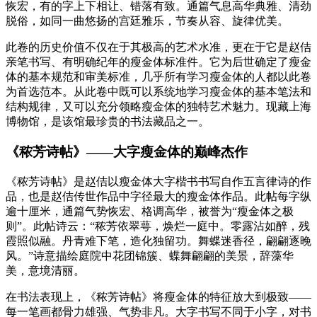
恢宏，有的字上下相让、错落有致。通篇气息高华典雅、清劲
脱俗，如同一曲悠扬的宫廷雅乐，节奏从容、旋律优美。
此卷的历史价值不仅在于其极高的艺术水准，更在于它是赵佶
亲笔书写、有明确纪年的瘦金体标准件。它为后世确定了瘦金
体的基本规范和审美标准，几乎所有学习瘦金体的人都以此卷
为首选范本。从此卷中既可以系统地学习瘦金体的基本笔法和
结构规律，又可以充分领略瘦金体的独特艺术魅力。现藏上海
博物馆，是该馆最珍贵的书法藏品之一。
《秾芳诗帖》——大字瘦金体的巅峰杰作
《秾芳诗帖》是赵佶以瘦金体大字楷书书写自作五言律诗的作
品，也是赵佶传世作品中字径最大的瘦金体作品。此帖每字纵
逾十厘米，通篇气势恢宏、格调高华，被誉为“瘦金体之极
则”。此帖诗云：“秾芳依翠萼，焕烂一庭中。零露沾如醉，残
霞照似融。丹青难下笔，造化独留功。舞蝶迷香径，翩翩逐晚
风。”诗意描绘庭院中花团锦簇、蝶舞翩翩的美景，辞藻华
美，意境清丽。
在书法表现上，《秾芳诗帖》将瘦金体的特征放大到极致——
每一笔画都骨力雄强、气势非凡。大字书写不同于小字，对书