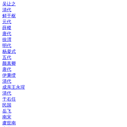
吴让之
清代
鲜于枢
元代
薛稷
唐代
徐渭
明代
杨凝式
五代
颜真卿
唐代
伊秉绶
清代
成亲王永瑆
清代
于右任
民国
岳飞
南宋
虞世南