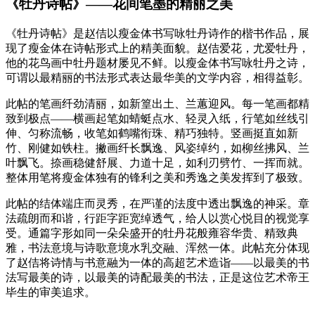
《牡丹诗帖》——花间笔墨的精丽之美
《牡丹诗帖》是赵佶以瘦金体书写咏牡丹诗作的楷书作品，展
现了瘦金体在诗帖形式上的精美面貌。赵佶爱花，尤爱牡丹，
他的花鸟画中牡丹题材屡见不鲜。以瘦金体书写咏牡丹之诗，
可谓以最精丽的书法形式表达最华美的文学内容，相得益彰。
此帖的笔画纤劲清丽，如新篁出土、兰蕙迎风。每一笔画都精
致到极点——横画起笔如蜻蜓点水、轻灵入纸，行笔如丝线引
伸、匀称流畅，收笔如鹤嘴衔珠、精巧独特。竖画挺直如新
竹、刚健如铁柱。撇画纤长飘逸、风姿绰约，如柳丝拂风、兰
叶飘飞。捺画稳健舒展、力道十足，如利刃劈竹、一挥而就。
整体用笔将瘦金体独有的锋利之美和秀逸之美发挥到了极致。
此帖的结体端庄而灵秀，在严谨的法度中透出飘逸的神采。章
法疏朗而和谐，行距字距宽绰透气，给人以赏心悦目的视觉享
受。通篇字形如同一朵朵盛开的牡丹花般雍容华贵、精致典
雅，书法意境与诗歌意境水乳交融、浑然一体。此帖充分体现
了赵佶将诗情与书意融为一体的高超艺术造诣——以最美的书
法写最美的诗，以最美的诗配最美的书法，正是这位艺术帝王
毕生的审美追求。