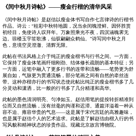
《闰中秋月诗帖》——瘦金行楷的清华风采
《闰中秋月诗帖》是赵佶以瘦金体书写自作七言律诗的行楷书
作品。诗云：“桂彩中秋特地圆，况当余闰魄澄鲜。因怀胜赏
初经目，免使诗人叹拜年。万象照乘光不夜，四溟涵魄霁无
边。琼楼玉宇笙歌沸，仙驭翩翩众鹤仙。”诗写闰中秋之月
色，意境空灵澄澈、清辉无限。
此帖在书法风格上介于纯正的瘦金楷书与行书之间。一方面，
它保持了瘦金体笔画纤细刚劲、结体修长疏朗的基本特征；另
一方面，运笔中融入了更多行书的连带和流畅——笔势更为舒
展自如，气脉更为贯通流畅，部分笔画之间有自然的牵丝连
带。这种亦楷亦行的书写状态使此帖比纯正的瘦金楷书多了几
分灵动和潇洒，比一般的行书多了几分精谨和高华。
此帖的墨色清润明亮、匀净如玉。赵佶用笔的提按转折精准到
位而又自然流畅，没有丝毫的拘谨和迟滞。通篇洋溢着一种从
容不迫、雍容华贵的气息——这是属于宋代宫廷的高雅趣味，
也是属于赵佶个人的艺术追求。此帖是了解赵佶由楷入行的书
写风貌和精神状态的珍贵作品。现藏北京故宫博物院。