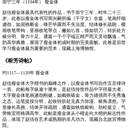
崇宁三年（1104年）
瘦金体
赵佶瘦金体最具代表性的作品，书于崇宁三年，时年二十三
岁。此卷以瘦金体书写周兴嗣所编《千字文》全篇，笔画纤细
遒劲，如屈铁断金，锋芒毕露而不失法度。结体修长疏朗，横
画收笔带钩，竖画收笔带点，撇如匕首，捺如切刀，转折处方
棱分明、骨力十足。通篇一千个字端正精严而又灵动飘逸，气
韵高华典雅，展现了瘦金体初成时期的完美面貌。此卷是后世
学习瘦金体最为重要的范本，现藏上海博物馆。
《秾芳诗帖》
约1117—1120年
瘦金体
赵佶瘦金体大字楷书的巅峰之作，以瘦金体书写自作五言律诗
一首。此帖每字纵逾十厘米，是赵佶传世作品中字径最大者。
大字瘦金体笔画遒劲刚健，如截铁斫金，骨力雄强而不失秀逸
之态。运笔提按分明，起收转折处见真力弥漫、棱角凛然。字
形修长高挑，结体开张疏朗，通篇如铁线银钩、劲松挺立，气
势恢宏而格调高华。此帖是瘦金体从小楷走向大楷的标志性作
品，体现了赵佶在艺术成熟期的非凡功力。现藏台北故宫博物
院。