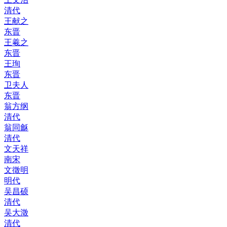
清代
王献之
东晋
王羲之
东晋
王珣
东晋
卫夫人
东晋
翁方纲
清代
翁同龢
清代
文天祥
南宋
文徵明
明代
吴昌硕
清代
吴大澂
清代