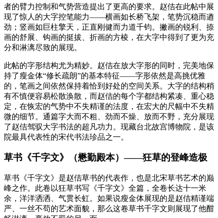
者的臂力控制和气势营造提出了更高的要求。赵佶在此帖中展
现了惊人的大字控笔能力——横画如长桥飞架，笔势沉稳而遒
劲；竖画如巨柱擎天，正直刚健而力道千钧。撇画的锐利、捺
画的舒展、钩画的挺拔、折画的方棱，在大字中得到了更为充
分和淋漓尽致的展现。
此帖的字形结构尤为精妙。赵佶在放大字形的同时，完美地保
持了瘦金体“修长疏朗”的基本特征——字形依然是高挑优雅
的，笔画之间依然保持着恰到好处的空间关系。大字的结构稍
有不慎便容易松散涣散，而赵佶的每个字都结构紧凑、重心稳
定，在恢宏的气势中不失精谨的法度，在宏大的尺幅中不失精
微的细节。通篇字大而不粗、劲而不燥、放而不野，充分展现
了赵佶驾驭大字书法的超凡功力。现藏台北故宫博物院，是该
院最具代表性的宋代书法珍品之一。
草书《千字文》（懋勤殿本）——狂草的登峰造极
草书《千字文》是赵佶草书的代表作，也是北宋草书艺术的巅
峰之作。此卷以狂草书写《千字文》全篇，全卷长达十一米
余，洋洋洒洒、气贯长虹。如果说瘦金体展现的是赵佶精谨端
严、一丝不苟的艺术面貌，那么这卷草书千字文则展现了他酣