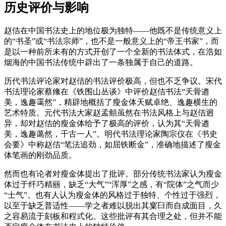
历史评价与影响
赵佶在中国书法史上的地位极为独特——他既不是传统意义上
的“书圣”或“书法宗师”，也不是一般意义上的“帝王书家”，而
是以一种前所未有的方式开创了一个全新的书法体式，在浩如
烟海的中国书法传统中辟出了一条独属于自己的道路。
历代书法评论家对赵佶的书法评价极高，但也不乏争议。宋代
书法理论家蔡絛在《铁围山丛谈》中评价赵佶书法“天骨遒
美，逸趣霭然”，精辟地概括了瘦金体天赋卓绝、逸趣横生的
艺术特质。元代书法大家赵孟頫虽然在书法风格上与赵佶迥
异，却对赵佶的瘦金体给予了极高的评价，认为其“天骨遒
美，逸趣蔼然，千古一人”。明代书法理论家陶宗仪在《书史
会要》中称赵佶“笔法追劲，如屈铁断金”，准确地描述了瘦金
体笔画的刚劲品质。
然而也有论者对瘦金体提出了批评。部分传统书法家认为瘦金
体过于纤巧精丽，缺乏“大气”“浑厚”之感，有“院体”之气而少
“士气”。也有人认为瘦金体的风格过于独特、个性过于强烈，
以至于缺乏普适性——学之者难以脱出其窠臼而自成面目，久
之容易流于刻板和程式化。这些批评有其合理之处，但并不能