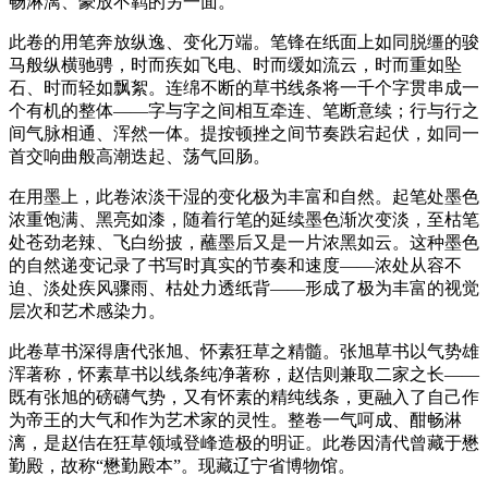
畅淋漓、豪放不羁的另一面。
此卷的用笔奔放纵逸、变化万端。笔锋在纸面上如同脱缰的骏
马般纵横驰骋，时而疾如飞电、时而缓如流云，时而重如坠
石、时而轻如飘絮。连绵不断的草书线条将一千个字贯串成一
个有机的整体——字与字之间相互牵连、笔断意续；行与行之
间气脉相通、浑然一体。提按顿挫之间节奏跌宕起伏，如同一
首交响曲般高潮迭起、荡气回肠。
在用墨上，此卷浓淡干湿的变化极为丰富和自然。起笔处墨色
浓重饱满、黑亮如漆，随着行笔的延续墨色渐次变淡，至枯笔
处苍劲老辣、飞白纷披，蘸墨后又是一片浓黑如云。这种墨色
的自然递变记录了书写时真实的节奏和速度——浓处从容不
迫、淡处疾风骤雨、枯处力透纸背——形成了极为丰富的视觉
层次和艺术感染力。
此卷草书深得唐代张旭、怀素狂草之精髓。张旭草书以气势雄
浑著称，怀素草书以线条纯净著称，赵佶则兼取二家之长——
既有张旭的磅礴气势，又有怀素的精纯线条，更融入了自己作
为帝王的大气和作为艺术家的灵性。整卷一气呵成、酣畅淋
漓，是赵佶在狂草领域登峰造极的明证。此卷因清代曾藏于懋
勤殿，故称“懋勤殿本”。现藏辽宁省博物馆。