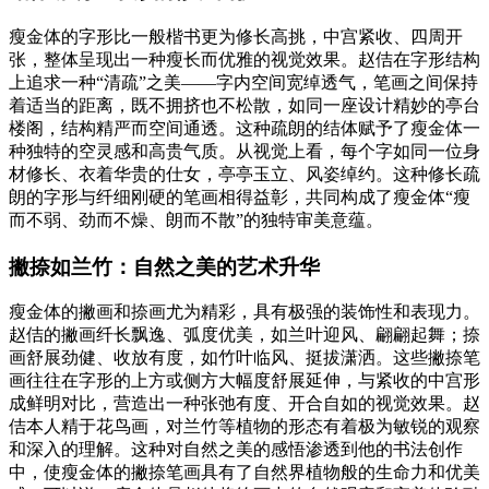
瘦金体的字形比一般楷书更为修长高挑，中宫紧收、四周开
张，整体呈现出一种瘦长而优雅的视觉效果。赵佶在字形结构
上追求一种“清疏”之美——字内空间宽绰透气，笔画之间保持
着适当的距离，既不拥挤也不松散，如同一座设计精妙的亭台
楼阁，结构精严而空间通透。这种疏朗的结体赋予了瘦金体一
种独特的空灵感和高贵气质。从视觉上看，每个字如同一位身
材修长、衣着华贵的仕女，亭亭玉立、风姿绰约。这种修长疏
朗的字形与纤细刚硬的笔画相得益彰，共同构成了瘦金体“瘦
而不弱、劲而不燥、朗而不散”的独特审美意蕴。
撇捺如兰竹：自然之美的艺术升华
瘦金体的撇画和捺画尤为精彩，具有极强的装饰性和表现力。
赵佶的撇画纤长飘逸、弧度优美，如兰叶迎风、翩翩起舞；捺
画舒展劲健、收放有度，如竹叶临风、挺拔潇洒。这些撇捺笔
画往往在字形的上方或侧方大幅度舒展延伸，与紧收的中宫形
成鲜明对比，营造出一种张弛有度、开合自如的视觉效果。赵
佶本人精于花鸟画，对兰竹等植物的形态有着极为敏锐的观察
和深入的理解。这种对自然之美的感悟渗透到他的书法创作
中，使瘦金体的撇捺笔画具有了自然界植物般的生命力和优美