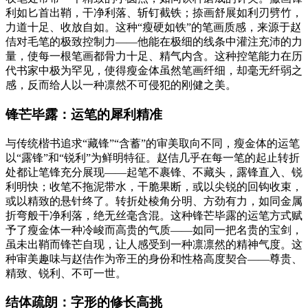
利如匕首出鞘，干净利落、斩钉截铁；捺画舒展如利刃劈竹，
力道十足、收放自如。这种“瘦硬如铁”的笔画质感，来源于赵
佶对毛笔的极致控制力——他能在极细的线条中灌注充沛的力
量，使每一根笔画都骨力十足、精气内含。这种控笔能力在历
代书家中极为罕见，使得瘦金体虽然笔画纤细，却毫无纤弱之
感，反而给人以一种凛然不可侵犯的刚健之美。
锋芒毕露：运笔的犀利精准
与传统楷书追求“藏锋”“含蓄”的审美取向不同，瘦金体的运笔
以“露锋”和“锐利”为鲜明特征。赵佶几乎在每一笔的起止转折
处都让笔锋充分展现——起笔不裹锋、不藏头，露锋直入、锐
利明快；收笔不拖泥带水，干脆果断，或以尖锐的回钩收束，
或以精致的悬针终了。转折处棱角分明、方劲有力，如同金属
折弯般干净利落，绝无丝毫含混。这种锋芒毕露的运笔方式赋
予了瘦金体一种冷峻而高贵的气质——如同一把名贵的宝剑，
虽未出鞘而锋芒自现，让人感受到一种凛凛然的精神气度。这
种审美趣味与赵佶作为帝王的身份和性格高度契合——尊贵、
精致、锐利、不可一世。
结体疏朗：字形的修长高挑