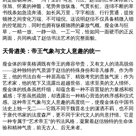
张旭、怀素的神髓，笔势奔放纵逸、气贯长虹。连绵不断的草
书线条如急流奔涌、如长风万里，字字相连、行行贯通，提按
顿挫之间变化万端、不可端倪。这说明赵佶不仅具备精微入细
的控笔能力，同时也拥有纵横驰骋的豪放气概。瘦金体与狂
草，一精一放、一静一动、一工一写，恰如同一面硬币的正反
两面，共同构成了赵佶书法艺术的完整面貌。
天骨遒美：帝王气象与文人意趣的统一
瘦金体的审美格调既有帝王的雍容华贵，又有文人的清高脱俗
——这种独特的气质源于赵佶的特殊身份和非凡修养。作为帝
王，他的书法自有一种居高临下、精致考究的贵族气派；作为
艺术家，他的笔下又流露出超越世俗、追求至美的文人情怀。
瘦金体的线条虽然纤细，却蕴含着一种不容置疑的力量感和权
威感；字形虽然疏朗，却透露出一种精心营造的秩序感和仪式
感。这种帝王气象与文人意趣的高度统一，使瘦金体在中国书
法史上独一无二——它既不同于魏晋名士的潇洒不羁，也不同
于唐代书家的法度森严，更不同于宋代文人的尚意抒情。它是
一种专属于“艺术帝王”的书法风格，凝聚着赵佶独特的生命体
验和精神气质，前无古人、后无来者。