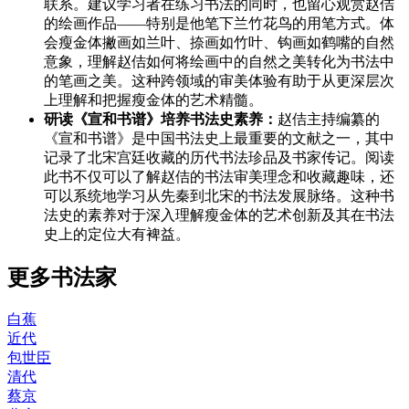
联系。建议学习者在练习书法的同时，也留心观赏赵佶
的绘画作品——特别是他笔下兰竹花鸟的用笔方式。体
会瘦金体撇画如兰叶、捺画如竹叶、钩画如鹤嘴的自然
意象，理解赵佶如何将绘画中的自然之美转化为书法中
的笔画之美。这种跨领域的审美体验有助于从更深层次
上理解和把握瘦金体的艺术精髓。
研读《宣和书谱》培养书法史素养：
赵佶主持编纂的
《宣和书谱》是中国书法史上最重要的文献之一，其中
记录了北宋宫廷收藏的历代书法珍品及书家传记。阅读
此书不仅可以了解赵佶的书法审美理念和收藏趣味，还
可以系统地学习从先秦到北宋的书法发展脉络。这种书
法史的素养对于深入理解瘦金体的艺术创新及其在书法
史上的定位大有裨益。
更多书法家
白蕉
近代
包世臣
清代
蔡京