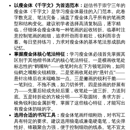
以瘦金体《千字文》为首选范本：
赵佶书于崇宁三年的
瘦金体《千字文》是学习瘦金体最佳的入门范本。此卷
字数充足、笔法完备，涵盖了瘦金体几乎所有的笔画类
型和结构变化。建议初学者选择高清复制品，逐字精
临，仔细体会瘦金体每一种笔画的起收转折。临摹时注
意控制笔画的粗细，追求纤劲而非粗壮，锐利而非含
蓄。每日坚持练习，力求对瘦金体的基本笔法形成肌肉
记忆。
掌握瘦金体核心笔法特征：
学习瘦金体必须首先掌握其
区别于其他楷书体式的核心笔法特征。一是横画收笔处
标志性的“鹤嘴钩”——收笔时向左下方顿笔回钩，如同
仙鹤之嘴般尖锐精致。二是竖画收尾处的“悬针点”——
悬针出锋后在末端略加一点。三是撇画的锐利干脆——
一笔到位、不拖不拽，如刀切斧劈。四是捺画的舒展有
力——先重后轻或先轻后重，收笔处一波三折、力送到
底。五是转折处的方棱分明——不取圆转、务求方折，
棱角锐利如金属折弯。掌握了这些核心特征，才能写出
有瘦金体韵味的字。
选用合适的书写工具：
瘦金体笔画纤细刚劲，对书写工
具有特定的要求。建议选用狼毫或兼毫硬毫笔，笔尖弹
性好、锋颖聚合力强，便于控制细劲的线条。笔不宜太