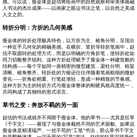
感。可以说，瘦金体是赵佶将绘画中的自然观察和审美体验融
入书法的杰出成果——以画家之眼运书法之笔，以自然之美成
人文之韵。
转折分明：方折的几何美感
瘦金体的转折处理极具特色，以方折为主、棱角分明，呈现出
一种近乎几何化的精确美感。在横折、竖折等转折笔画中，赵
佶不取圆转的处理方式，而是以明确的方角折笔，使转折处如
同刀切般整齐锐利。这种方折处理赋予了瘦金体一种建筑般的
结构感——每个字如同一座精密的微型建筑，梁柱分明、框架
清晰、棱角整齐。转折处的方棱还往往伴随着笔画粗细的微妙
变化——折角处稍重、行笔处渐轻，形成一种精致的节奏感。
这种方折为主的转折方式与瘦金体整体的刚硬风格高度统一，
共同构成了其独特的形式语言。
草书之变：奔放不羁的另一面
赵佶的书法成就并不局限于瘦金体。他的草书——尤其是狂草
《千字文》——展现了与瘦金体截然不同的艺术面貌。如果说
瘦金体是精谨端严、一丝不苟的“工笔”书法，那么草书千字文
则是酣畅淋漓、一泻千里的“写意”书法。赵佶的狂草深得唐代