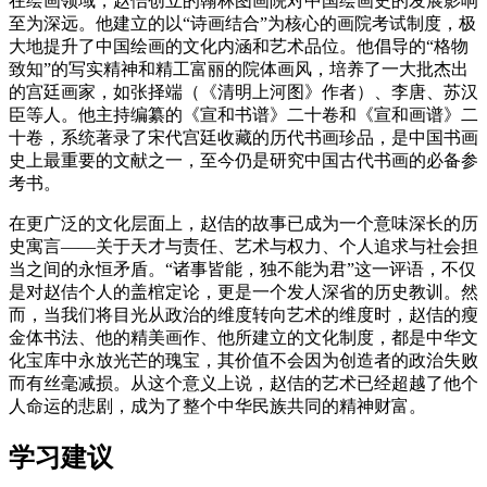
在绘画领域，赵佶创立的翰林图画院对中国绘画史的发展影响
至为深远。他建立的以“诗画结合”为核心的画院考试制度，极
大地提升了中国绘画的文化内涵和艺术品位。他倡导的“格物
致知”的写实精神和精工富丽的院体画风，培养了一大批杰出
的宫廷画家，如张择端（《清明上河图》作者）、李唐、苏汉
臣等人。他主持编纂的《宣和书谱》二十卷和《宣和画谱》二
十卷，系统著录了宋代宫廷收藏的历代书画珍品，是中国书画
史上最重要的文献之一，至今仍是研究中国古代书画的必备参
考书。
在更广泛的文化层面上，赵佶的故事已成为一个意味深长的历
史寓言——关于天才与责任、艺术与权力、个人追求与社会担
当之间的永恒矛盾。“诸事皆能，独不能为君”这一评语，不仅
是对赵佶个人的盖棺定论，更是一个发人深省的历史教训。然
而，当我们将目光从政治的维度转向艺术的维度时，赵佶的瘦
金体书法、他的精美画作、他所建立的文化制度，都是中华文
化宝库中永放光芒的瑰宝，其价值不会因为创造者的政治失败
而有丝毫减损。从这个意义上说，赵佶的艺术已经超越了他个
人命运的悲剧，成为了整个中华民族共同的精神财富。
学习建议