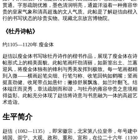
贯通。字形疏朗优雅，墨色清润明亮，通篇洋溢着一种雍容华
贵的皇家气象和清高超逸的文人气质。此帖是了解赵佶由楷入
行的书写状态的珍贵实物。现藏北京故宫博物院。
《牡丹诗帖》
约1105—1120年
瘦金体
赵佶以瘦金体书写咏牡丹诗作的楷书作品，展现了瘦金体在诗
帖形式上的精美面貌。此帖笔画纤劲清丽，如新篁出土、兰蕙
迎风，将瘦金体独有的锋利与秀美发挥到极致。每一笔画都精
到入微——横画起笔尖细、行笔匀称、收笔回钩如鹤嘴；竖画
挺直劲健、收尾带点如悬针；撇捺舒展飘逸、如兰叶翻飞。结
体端庄而灵秀，章法疏朗而和谐，与牡丹的雍容华贵之意境相
得益彰。此帖充分体现了赵佶将诗意与书意融为一体的高超艺
术造诣。
生平简介
赵佶（1082—1135），即宋徽宗，北宋第八位皇帝，年号建中
靖国、崇宁、大观、政和、重和、宣和，在位二十六年（1100