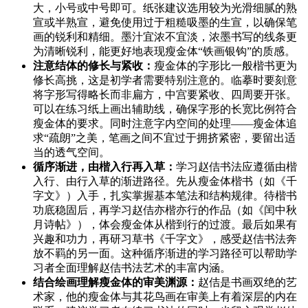
大，小号或中号即可。纸张建议选用较为光滑细腻的熟
宣或半熟宣，避免使用过于粗糙吸墨的生宣，以确保笔
画的锐利和精细。墨汁宜浓不宜淡，浓墨书写的线条更
为清晰锐利，能更好地表现瘦金体“铁画银钩”的质感。
注意结体的修长与紧收：
瘦金体的字形比一般楷书更为
修长高挑，这是初学者需要特别注意的。临摹时要刻意
将字形写得略长而非扁方，中宫要紧收、四周要开张。
可以在练习纸上画出辅助线，确保字形的长宽比例符合
瘦金体的要求。同时注意字内空间的处理——瘦金体追
求“疏朗”之美，笔画之间不宜过于拥挤紧密，要留出适
当的透气空间。
循序渐进，由楷入行再入草：
学习赵佶书法应遵循由楷
入行、由行入草的渐进路径。先从瘦金体楷书（如《千
字文》）入手，扎实掌握基本笔法和结构规律。待楷书
功底稳固后，再学习赵佶亦楷亦行的作品（如《闰中秋
月诗帖》），体会瘦金体从楷到行的过渡。最后如果有
兴趣和功力，再研习草书《千字文》，感受赵佶书法奔
放不羁的另一面。这种循序渐进的学习路径可以帮助学
习者全面理解赵佶书法艺术的丰富内涵。
结合绘画理解瘦金体的审美渊源：
赵佶是书画双绝的艺
术家，他的瘦金体与其花鸟画在审美上有着深层的内在