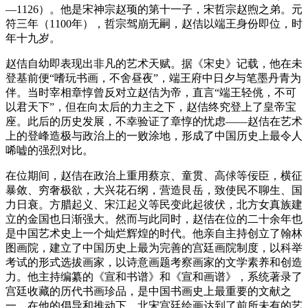
—1126）。他是宋神宗赵顼的第十一子，宋哲宗赵煦之弟。元
符三年（1100年），哲宗驾崩无嗣，赵佶以端王身份即位，时
年十九岁。
赵佶自幼即表现出非凡的艺术天赋。据《宋史》记载，他在未
登基前便“嗜玩书画，不舍昼夜”，端王府中日夕与笔墨丹青为
伴。当时宰相章惇曾反对立赵佶为帝，直言“端王轻佻，不可
以君天下”，但在向太后的力主之下，赵佶终究登上了皇帝宝
座。此后的历史发展，不幸验证了章惇的忧虑——赵佶在艺术
上的登峰造极与政治上的一败涂地，形成了中国历史上最令人
唏嘘的强烈对比。
在位期间，赵佶在政治上重用蔡京、童贯、高俅等佞臣，横征
暴敛、穷奢极欲，大兴花石纲，营造艮岳，致使民不聊生、国
力日衰。方腊起义、宋江起义等民变此起彼伏，北方女真族建
立的金国也日渐强大。然而与此同时，赵佶在位的二十余年也
是中国艺术史上一个灿烂辉煌的时代。他亲自主持创立了翰林
图画院，建立了中国历史上最为完善的宫廷画院制度，以科举
考试的形式选拔画家，以诗意画题考察画家的文学素养和创造
力。他主持编纂的《宣和书谱》和《宣和画谱》，系统著录了
宫廷收藏的历代书画珍品，是中国书画史上最重要的文献之
一。在他的倡导和推动下，北宋宫廷绘画达到了前所未有的艺