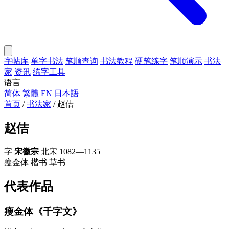
字帖库
单字书法
笔顺查询
书法教程
硬笔练字
笔顺演示
书法
家
资讯
练字工具
语言
简体
繁體
EN
日本語
首页
/
书法家
/
赵佶
赵佶
字
宋徽宗
北宋
1082—1135
瘦金体
楷书
草书
代表作品
瘦金体《千字文》