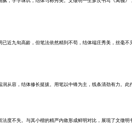
细腻，字字珠玑，结体匀称秀美。文徵明一生多次书写《离骚》
明已近九旬高龄，但笔法依然精到不苟，结体端庄秀美，丝毫不见
温润从容，结体修长挺拔。用笔以中锋为主，线条清劲有力。此
而法度不失。与其小楷的精严内敛形成鲜明对比，展现了文徵明