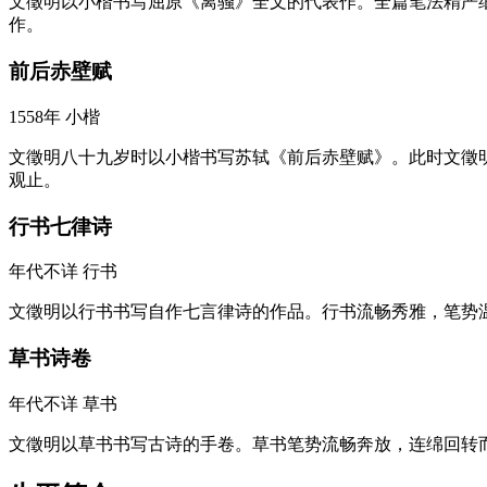
文徵明以小楷书写屈原《离骚》全文的代表作。全篇笔法精严
作。
前后赤壁赋
1558年
小楷
文徵明八十九岁时以小楷书写苏轼《前后赤壁赋》。此时文徵
观止。
行书七律诗
年代不详
行书
文徵明以行书书写自作七言律诗的作品。行书流畅秀雅，笔势
草书诗卷
年代不详
草书
文徵明以草书书写古诗的手卷。草书笔势流畅奔放，连绵回转