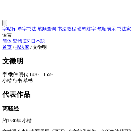
字帖库
单字书法
笔顺查询
书法教程
硬笔练字
笔顺演示
书法家
语言
简体
繁體
EN
日本語
首页
/
书法家
/
文徵明
文徵明
字
徵仲
明代
1470—1559
小楷
行书
草书
代表作品
离骚经
约1530年
小楷