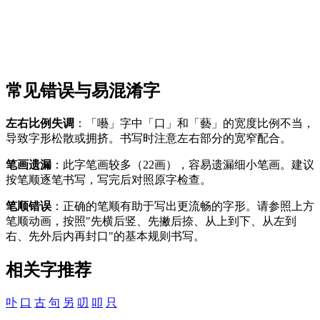
常见错误与易混淆字
左右比例失调
：「囈」字中「口」和「藝」的宽度比例不当，
导致字形松散或拥挤。书写时注意左右部分的宽窄配合。
笔画遗漏
：此字笔画较多（22画），容易遗漏细小笔画。建议
按笔顺逐笔书写，写完后对照原字检查。
笔顺错误
：正确的笔顺有助于写出更流畅的字形。请参照上方
笔顺动画，按照"先横后竖、先撇后捺、从上到下、从左到
右、先外后内再封口"的基本规则书写。
相关字推荐
卟
口
古
句
另
叨
叩
只