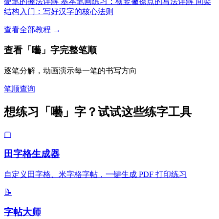
硬笔的握法详解
基本笔画练习：横竖撇捺点的写法详解
间架
结构入门：写好汉字的核心法则
查看全部教程 →
查看「囈」字完整笔顺
逐笔分解，动画演示每一笔的书写方向
笔顺查询
想练习「囈」字？试试这些练字工具
▢
田字格生成器
自定义田字格、米字格字帖，一键生成 PDF 打印练习
📝
字帖大师