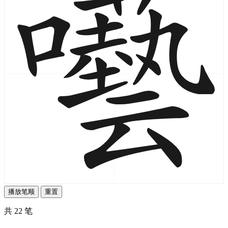
播放笔顺
重置
共 22 笔