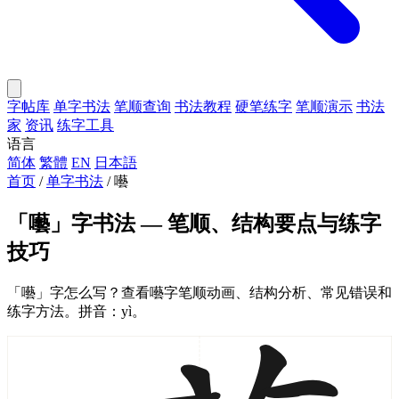
字帖库
单字书法
笔顺查询
书法教程
硬笔练字
笔顺演示
书法
家
资讯
练字工具
语言
简体
繁體
EN
日本語
首页
/
单字书法
/
囈
「囈」字书法 — 笔顺、结构要点与练字
技巧
「囈」字怎么写？查看囈字笔顺动画、结构分析、常见错误和
练字方法。拼音：yì。