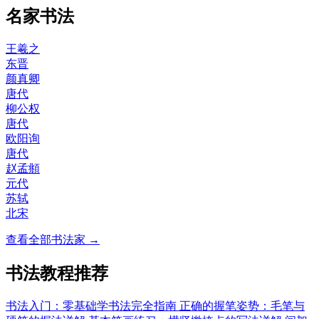
名家书法
王羲之
东晋
颜真卿
唐代
柳公权
唐代
欧阳询
唐代
赵孟頫
元代
苏轼
北宋
查看全部书法家 →
书法教程推荐
书法入门：零基础学书法完全指南
正确的握笔姿势：毛笔与