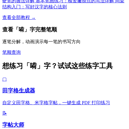
硬笔的握法详解
基本笔画练习：横竖撇捺点的写法详解
间架
结构入门：写好汉字的核心法则
查看全部教程 →
查看「嗬」字完整笔顺
逐笔分解，动画演示每一笔的书写方向
笔顺查询
想练习「嗬」字？试试这些练字工具
▢
田字格生成器
自定义田字格、米字格字帖，一键生成 PDF 打印练习
📝
字帖大师