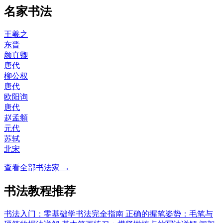
名家书法
王羲之
东晋
颜真卿
唐代
柳公权
唐代
欧阳询
唐代
赵孟頫
元代
苏轼
北宋
查看全部书法家 →
书法教程推荐
书法入门：零基础学书法完全指南
正确的握笔姿势：毛笔与