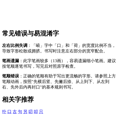
常见错误与易混淆字
左右比例失调
：「嗬」字中「口」和「荷」的宽度比例不当，
导致字形松散或拥挤。书写时注意左右部分的宽窄配合。
笔画遗漏
：此字笔画较多（13画），容易遗漏细小笔画。建议
按笔顺逐笔书写，写完后对照原字检查。
笔顺错误
：正确的笔顺有助于写出更流畅的字形。请参照上方
笔顺动画，按照"先横后竖、先撇后捺、从上到下、从左到
右、先外后内再封口"的基本规则书写。
相关字推荐
卟
口
古
句
另
叨
叩
只