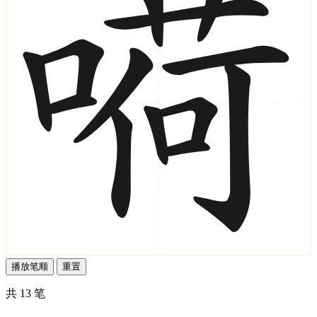
播放笔顺
重置
共 13 笔