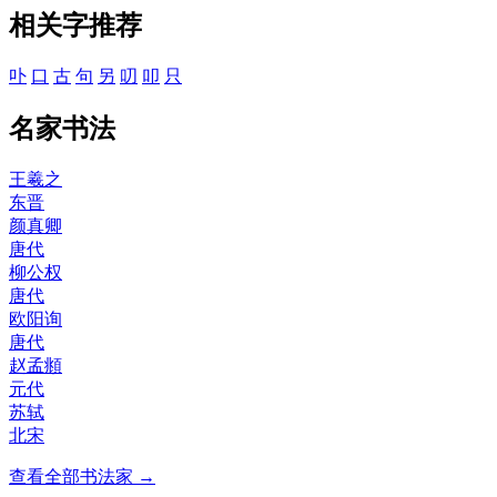
相关字推荐
卟
口
古
句
另
叨
叩
只
名家书法
王羲之
东晋
颜真卿
唐代
柳公权
唐代
欧阳询
唐代
赵孟頫
元代
苏轼
北宋
查看全部书法家 →