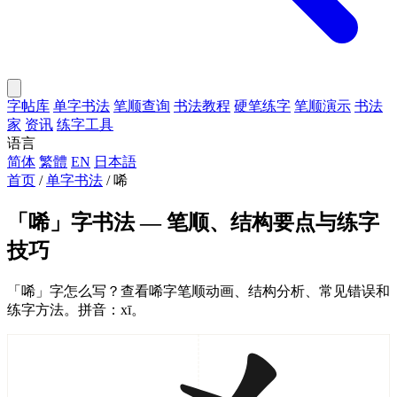
字帖库
单字书法
笔顺查询
书法教程
硬笔练字
笔顺演示
书法
家
资讯
练字工具
语言
简体
繁體
EN
日本語
首页
/
单字书法
/
唏
「唏」字书法 — 笔顺、结构要点与练字
技巧
「唏」字怎么写？查看唏字笔顺动画、结构分析、常见错误和
练字方法。拼音：xī。