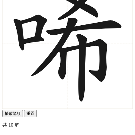
播放笔顺
重置
共 10 笔