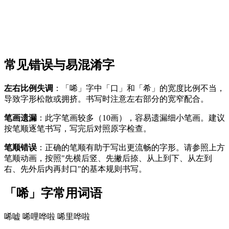
常见错误与易混淆字
左右比例失调
：「唏」字中「口」和「希」的宽度比例不当，
导致字形松散或拥挤。书写时注意左右部分的宽窄配合。
笔画遗漏
：此字笔画较多（10画），容易遗漏细小笔画。建议
按笔顺逐笔书写，写完后对照原字检查。
笔顺错误
：正确的笔顺有助于写出更流畅的字形。请参照上方
笔顺动画，按照"先横后竖、先撇后捺、从上到下、从左到
右、先外后内再封口"的基本规则书写。
「唏」字常用词语
唏嘘
唏哩哗啦
唏里哗啦