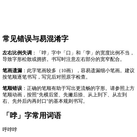
常见错误与易混淆字
左右比例失调
：「哱」字中「口」和「孛」的宽度比例不当，
导致字形松散或拥挤。书写时注意左右部分的宽窄配合。
笔画遗漏
：此字笔画较多（10画），容易遗漏细小笔画。建议
按笔顺逐笔书写，写完后对照原字检查。
笔顺错误
：正确的笔顺有助于写出更流畅的字形。请参照上方
笔顺动画，按照"先横后竖、先撇后捺、从上到下、从左到
右、先外后内再封口"的基本规则书写。
「哱」字常用词语
呼哱哱