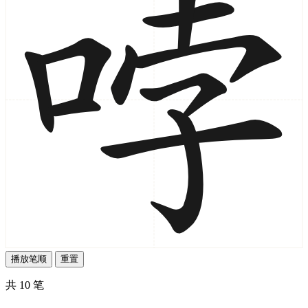
播放笔顺
重置
共 10 笔