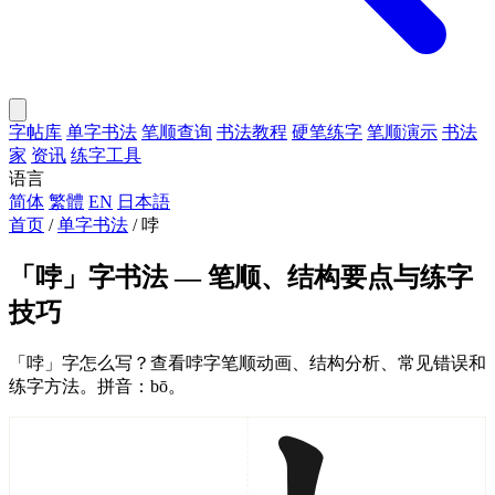
字帖库
单字书法
笔顺查询
书法教程
硬笔练字
笔顺演示
书法
家
资讯
练字工具
语言
简体
繁體
EN
日本語
首页
/
单字书法
/
哱
「哱」字书法 — 笔顺、结构要点与练字
技巧
「哱」字怎么写？查看哱字笔顺动画、结构分析、常见错误和
练字方法。拼音：bō。