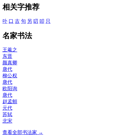
相关字推荐
卟
口
古
句
另
叨
叩
只
名家书法
王羲之
东晋
颜真卿
唐代
柳公权
唐代
欧阳询
唐代
赵孟頫
元代
苏轼
北宋
查看全部书法家 →