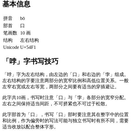
基本信息
拼音
bō
部首
口
笔画数
10 画
结构
左右结构
Unicode
U+54F1
「哱」字书写技巧
「哱」字为左右结构，由左边的「口」和右边的「孛」组成。
左右结构的字要注意两部分的宽窄比例和高低位置关系。一般
左窄右宽或左右等宽，两部分之间要有适当的穿插避让。
此字共10画，书写时注意「口」与「孛」各部分的宽窄分配。
左右之间保持适当间距，不可挤紧也不可过于松散。
此字部首为「口」，书写「口」部时要注意其在整字中的位置
和比例，作为偏旁时的写法可能与独立书写时有所不同，需要
适当收放以配合整体字形。