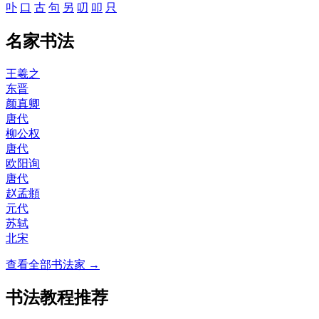
卟
口
古
句
另
叨
叩
只
名家书法
王羲之
东晋
颜真卿
唐代
柳公权
唐代
欧阳询
唐代
赵孟頫
元代
苏轼
北宋
查看全部书法家 →
书法教程推荐