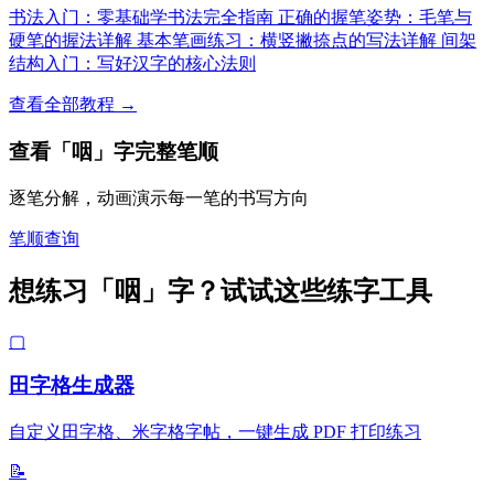
书法入门：零基础学书法完全指南
正确的握笔姿势：毛笔与
硬笔的握法详解
基本笔画练习：横竖撇捺点的写法详解
间架
结构入门：写好汉字的核心法则
查看全部教程 →
查看「咽」字完整笔顺
逐笔分解，动画演示每一笔的书写方向
笔顺查询
想练习「咽」字？试试这些练字工具
▢
田字格生成器
自定义田字格、米字格字帖，一键生成 PDF 打印练习
📝