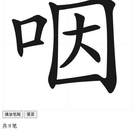
播放笔顺
重置
共 9 笔