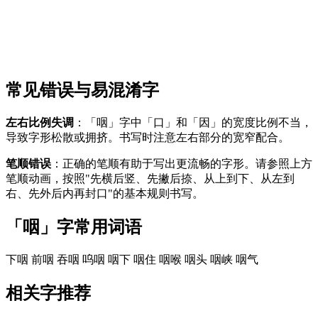
常见错误与易混淆字
左右比例失调
：「咽」字中「口」和「因」的宽度比例不当，
导致字形松散或拥挤。书写时注意左右部分的宽窄配合。
笔顺错误
：正确的笔顺有助于写出更流畅的字形。请参照上方
笔顺动画，按照"先横后竖、先撇后捺、从上到下、从左到
右、先外后内再封口"的基本规则书写。
「咽」字常用词语
下咽
前咽
吞咽
呜咽
咽下
咽住
咽喉
咽头
咽峡
咽气
相关字推荐