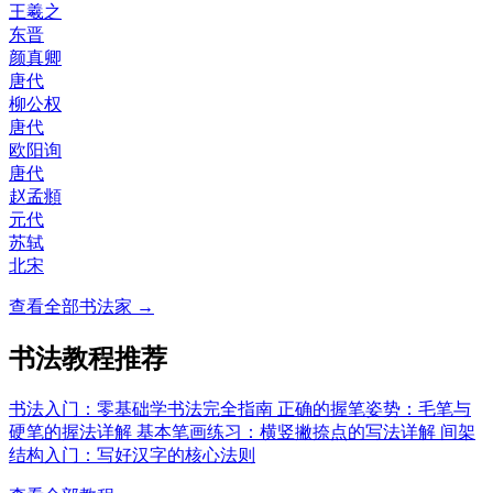
王羲之
东晋
颜真卿
唐代
柳公权
唐代
欧阳询
唐代
赵孟頫
元代
苏轼
北宋
查看全部书法家 →
书法教程推荐
书法入门：零基础学书法完全指南
正确的握笔姿势：毛笔与
硬笔的握法详解
基本笔画练习：横竖撇捺点的写法详解
间架
结构入门：写好汉字的核心法则