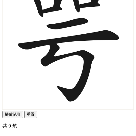
播放笔顺
重置
共 9 笔