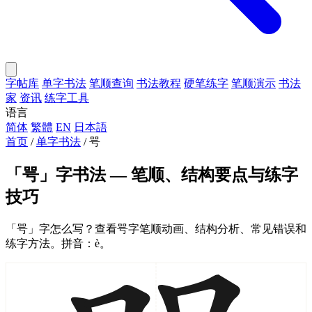
字帖库
单字书法
笔顺查询
书法教程
硬笔练字
笔顺演示
书法
家
资讯
练字工具
语言
简体
繁體
EN
日本語
首页
/
单字书法
/
咢
「咢」字书法 — 笔顺、结构要点与练字
技巧
「咢」字怎么写？查看咢字笔顺动画、结构分析、常见错误和
练字方法。拼音：è。