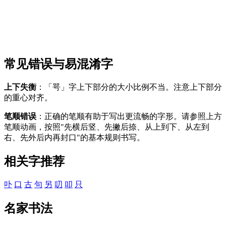
常见错误与易混淆字
上下失衡
：「咢」字上下部分的大小比例不当。注意上下部分
的重心对齐。
笔顺错误
：正确的笔顺有助于写出更流畅的字形。请参照上方
笔顺动画，按照"先横后竖、先撇后捺、从上到下、从左到
右、先外后内再封口"的基本规则书写。
相关字推荐
卟
口
古
句
另
叨
叩
只
名家书法