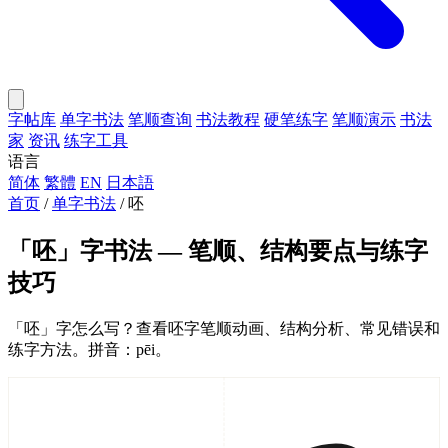
字帖库
单字书法
笔顺查询
书法教程
硬笔练字
笔顺演示
书法
家
资讯
练字工具
语言
简体
繁體
EN
日本語
首页
/
单字书法
/
呸
「呸」字书法 — 笔顺、结构要点与练字
技巧
「呸」字怎么写？查看呸字笔顺动画、结构分析、常见错误和
练字方法。拼音：pēi。