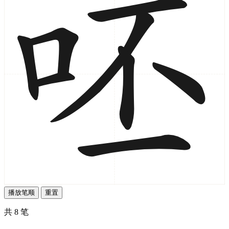
播放笔顺
重置
共 8 笔