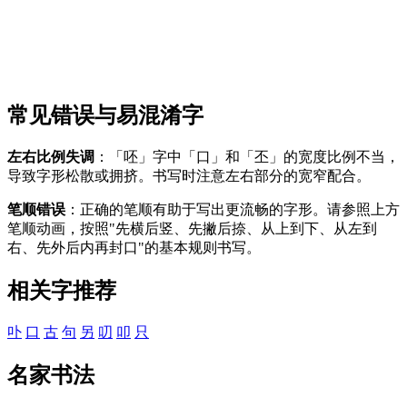
常见错误与易混淆字
左右比例失调
：「呸」字中「口」和「丕」的宽度比例不当，
导致字形松散或拥挤。书写时注意左右部分的宽窄配合。
笔顺错误
：正确的笔顺有助于写出更流畅的字形。请参照上方
笔顺动画，按照"先横后竖、先撇后捺、从上到下、从左到
右、先外后内再封口"的基本规则书写。
相关字推荐
卟
口
古
句
另
叨
叩
只
名家书法