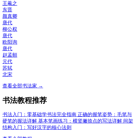
王羲之
东晋
颜真卿
唐代
柳公权
唐代
欧阳询
唐代
赵孟頫
元代
苏轼
北宋
查看全部书法家 →
书法教程推荐
书法入门：零基础学书法完全指南
正确的握笔姿势：毛笔与
硬笔的握法详解
基本笔画练习：横竖撇捺点的写法详解
间架
结构入门：写好汉字的核心法则