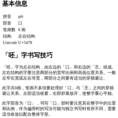
基本信息
拼音
pēi
部首
口
笔画数
8 画
结构
左右结构
Unicode
U+5478
「呸」字书写技巧
「呸」字为左右结构，由左边的「口」和右边的「丕」组成。
左右结构的字要注意两部分的宽窄比例和高低位置关系。一般
左窄右宽或左右等宽，两部分之间要有适当的穿插避让。
此字共8画，笔画不多但要处理好「口」与「丕」之间的穿插
避让关系。左部适当收紧，右部舒展放开，使整字重心平稳。
此字部首为「口」，书写「口」部时要注意其在整字中的位置
和比例，作为偏旁时的写法可能与独立书写时有所不同，需要
适当收放以配合整体字形。