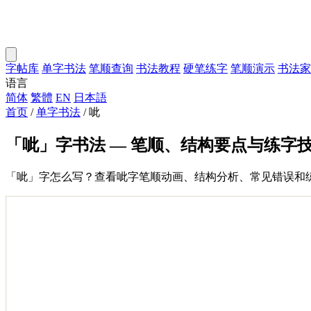
字帖库
单字书法
笔顺查询
书法教程
硬笔练字
笔顺演示
书法家
语言
简体
繁體
EN
日本語
首页
/
单字书法
/
呲
「呲」字书法 — 笔顺、结构要点与练字
「呲」字怎么写？查看呲字笔顺动画、结构分析、常见错误和练