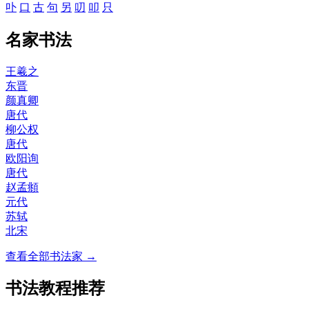
卟
口
古
句
另
叨
叩
只
名家书法
王羲之
东晋
颜真卿
唐代
柳公权
唐代
欧阳询
唐代
赵孟頫
元代
苏轼
北宋
查看全部书法家 →
书法教程推荐