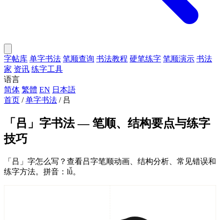
字帖库
单字书法
笔顺查询
书法教程
硬笔练字
笔顺演示
书法
家
资讯
练字工具
语言
简体
繁體
EN
日本語
首页
/
单字书法
/
吕
「吕」字书法 — 笔顺、结构要点与练字
技巧
「吕」字怎么写？查看吕字笔顺动画、结构分析、常见错误和
练字方法。拼音：lǚ。