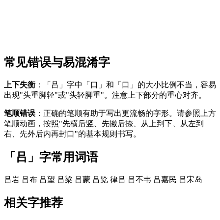
常见错误与易混淆字
上下失衡
：「吕」字中「口」和「口」的大小比例不当，容易
出现"头重脚轻"或"头轻脚重"。注意上下部分的重心对齐。
笔顺错误
：正确的笔顺有助于写出更流畅的字形。请参照上方
笔顺动画，按照"先横后竖、先撇后捺、从上到下、从左到
右、先外后内再封口"的基本规则书写。
「吕」字常用词语
吕岩
吕布
吕望
吕梁
吕蒙
吕览
律吕
吕不韦
吕嘉民
吕宋岛
相关字推荐