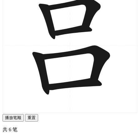
播放笔顺
重置
共 6 笔