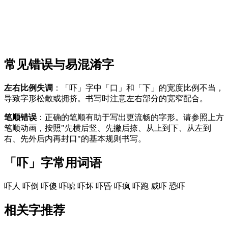
常见错误与易混淆字
左右比例失调
：「吓」字中「口」和「下」的宽度比例不当，
导致字形松散或拥挤。书写时注意左右部分的宽窄配合。
笔顺错误
：正确的笔顺有助于写出更流畅的字形。请参照上方
笔顺动画，按照"先横后竖、先撇后捺、从上到下、从左到
右、先外后内再封口"的基本规则书写。
「吓」字常用词语
吓人
吓倒
吓傻
吓唬
吓坏
吓昏
吓疯
吓跑
威吓
恐吓
相关字推荐