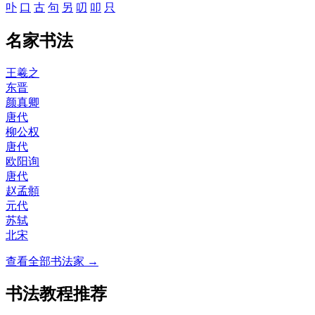
卟
口
古
句
另
叨
叩
只
名家书法
王羲之
东晋
颜真卿
唐代
柳公权
唐代
欧阳询
唐代
赵孟頫
元代
苏轼
北宋
查看全部书法家 →
书法教程推荐