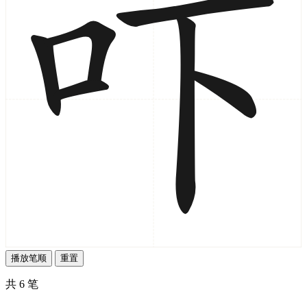
播放笔顺
重置
共 6 笔