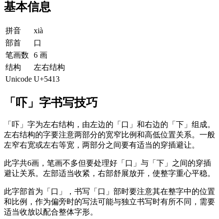
基本信息
拼音
xià
部首
口
笔画数
6 画
结构
左右结构
Unicode
U+5413
「吓」字书写技巧
「吓」字为左右结构，由左边的「口」和右边的「下」组成。
左右结构的字要注意两部分的宽窄比例和高低位置关系。一般
左窄右宽或左右等宽，两部分之间要有适当的穿插避让。
此字共6画，笔画不多但要处理好「口」与「下」之间的穿插
避让关系。左部适当收紧，右部舒展放开，使整字重心平稳。
此字部首为「口」，书写「口」部时要注意其在整字中的位置
和比例，作为偏旁时的写法可能与独立书写时有所不同，需要
适当收放以配合整体字形。