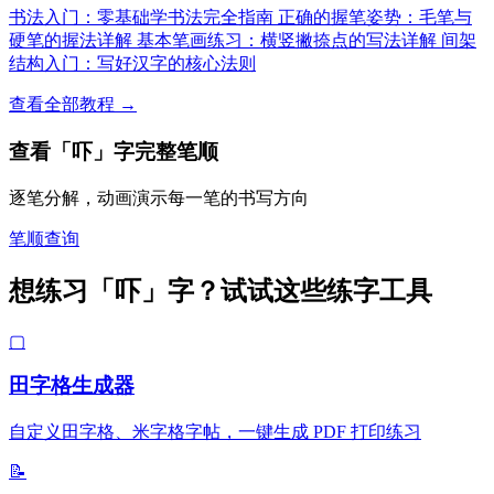
书法入门：零基础学书法完全指南
正确的握笔姿势：毛笔与
硬笔的握法详解
基本笔画练习：横竖撇捺点的写法详解
间架
结构入门：写好汉字的核心法则
查看全部教程 →
查看「吓」字完整笔顺
逐笔分解，动画演示每一笔的书写方向
笔顺查询
想练习「吓」字？试试这些练字工具
▢
田字格生成器
自定义田字格、米字格字帖，一键生成 PDF 打印练习
📝