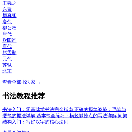
王羲之
东晋
颜真卿
唐代
柳公权
唐代
欧阳询
唐代
赵孟頫
元代
苏轼
北宋
查看全部书法家 →
书法教程推荐
书法入门：零基础学书法完全指南
正确的握笔姿势：毛笔与
硬笔的握法详解
基本笔画练习：横竖撇捺点的写法详解
间架
结构入门：写好汉字的核心法则