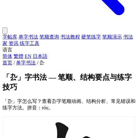
字帖库
单字书法
笔顺查询
书法教程
硬笔练字
笔顺演示
书法
家
资讯
练字工具
语言
简体
繁體
EN
日本語
首页
/
单字书法
/
厹
「厹」字书法 — 笔顺、结构要点与练字
技巧
「厹」字怎么写？查看厹字笔顺动画、结构分析、常见错误和
练字方法。拼音：róu。