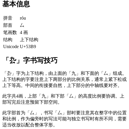
基本信息
拼音
róu
部首
厶
笔画数
4 画
结构
上下结构
Unicode
U+53B9
「厹」字书写技巧
「厹」字为上下结构，由上面的「九」和下面的「厶」组成。
上下结构的字要注意上下两部分的比例关系，通常上紧下松或
上下等高。中间的衔接要自然，上下部分的中轴线要对齐。
此字共4画，上部「九」和下部「厶」的高度比例要协调。上
部写完后注意预留下部空间。
此字部首为「厶」，书写「厶」部时要注意其在整字中的位置
和比例，作为偏旁时的写法可能与独立书写时有所不同，需要
适当收放以配合整体字形。