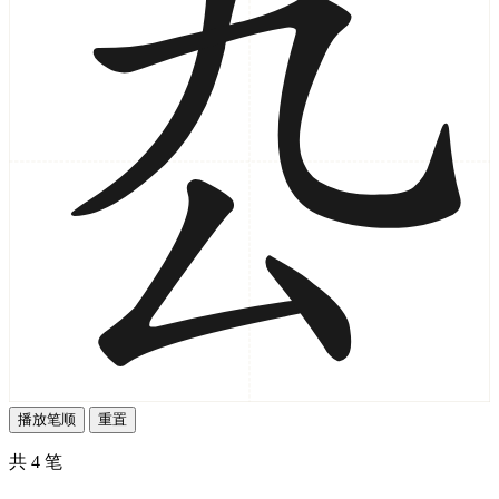
播放笔顺
重置
共 4 笔