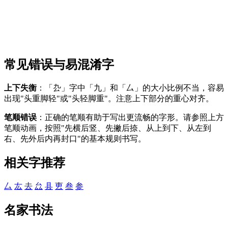
常见错误与易混淆字
上下失衡
：「厹」字中「九」和「厶」的大小比例不当，容易
出现"头重脚轻"或"头轻脚重"。注意上下部分的重心对齐。
笔顺错误
：正确的笔顺有助于写出更流畅的字形。请参照上方
笔顺动画，按照"先横后竖、先撇后捺、从上到下、从左到
右、先外后内再封口"的基本规则书写。
相关字推荐
厶
厷
去
厽
县
叀
叁
参
名家书法