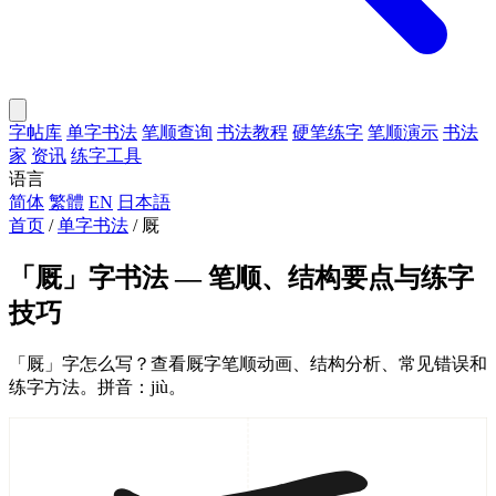
字帖库
单字书法
笔顺查询
书法教程
硬笔练字
笔顺演示
书法
家
资讯
练字工具
语言
简体
繁體
EN
日本語
首页
/
单字书法
/
厩
「厩」字书法 — 笔顺、结构要点与练字
技巧
「厩」字怎么写？查看厩字笔顺动画、结构分析、常见错误和
练字方法。拼音：jiù。