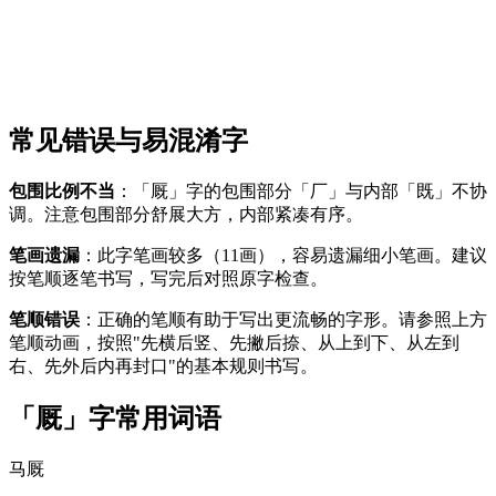
常见错误与易混淆字
包围比例不当
：「厩」字的包围部分「厂」与内部「既」不协
调。注意包围部分舒展大方，内部紧凑有序。
笔画遗漏
：此字笔画较多（11画），容易遗漏细小笔画。建议
按笔顺逐笔书写，写完后对照原字检查。
笔顺错误
：正确的笔顺有助于写出更流畅的字形。请参照上方
笔顺动画，按照"先横后竖、先撇后捺、从上到下、从左到
右、先外后内再封口"的基本规则书写。
「厩」字常用词语
马厩