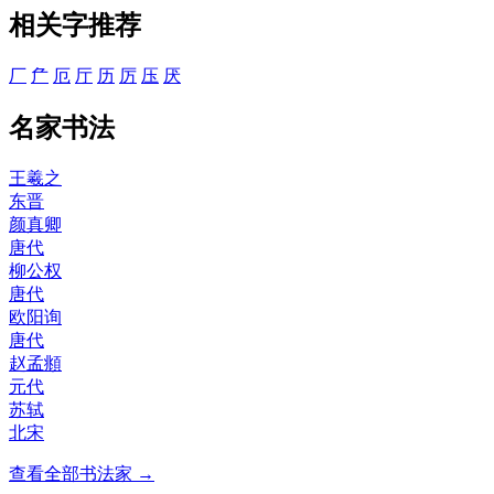
相关字推荐
厂
厃
厄
厅
历
厉
压
厌
名家书法
王羲之
东晋
颜真卿
唐代
柳公权
唐代
欧阳询
唐代
赵孟頫
元代
苏轼
北宋
查看全部书法家 →