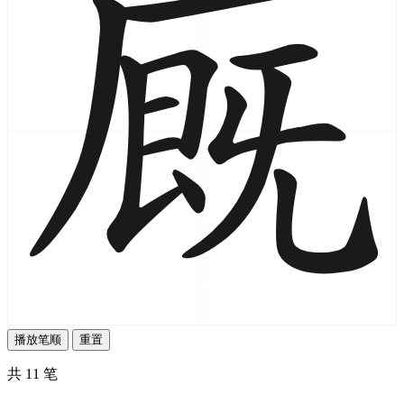
播放笔顺
重置
共 11 笔