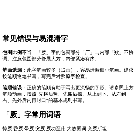
常见错误与易混淆字
包围比例不当
：「厥」字的包围部分「厂」与内部「欮」不协
调。注意包围部分舒展大方，内部紧凑有序。
笔画遗漏
：此字笔画较多（12画），容易遗漏细小笔画。建议
按笔顺逐笔书写，写完后对照原字检查。
笔顺错误
：正确的笔顺有助于写出更流畅的字形。请参照上方
笔顺动画，按照"先横后竖、先撇后捺、从上到下、从左到
右、先外后内再封口"的基本规则书写。
「厥」字常用词语
惊厥
昏厥
晕厥
突厥
厥功至伟
大放厥词
突厥斯坦