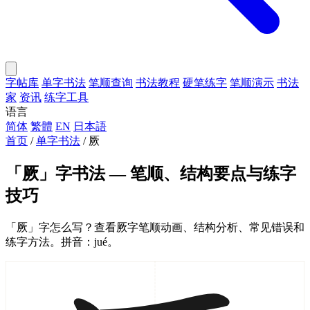
字帖库
单字书法
笔顺查询
书法教程
硬笔练字
笔顺演示
书法
家
资讯
练字工具
语言
简体
繁體
EN
日本語
首页
/
单字书法
/
厥
「厥」字书法 — 笔顺、结构要点与练字
技巧
「厥」字怎么写？查看厥字笔顺动画、结构分析、常见错误和
练字方法。拼音：jué。