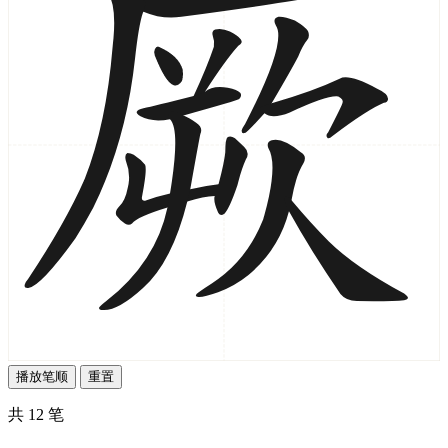
播放笔顺
重置
共 12 笔