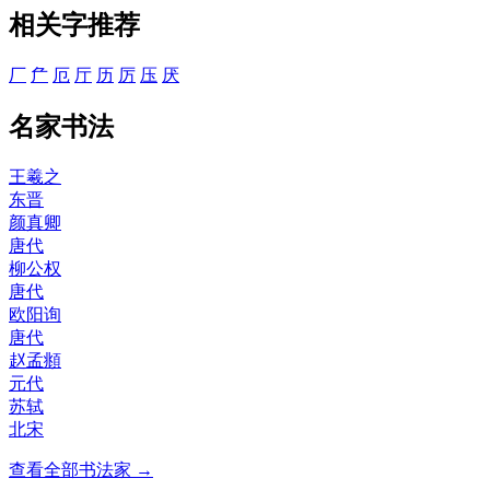
相关字推荐
厂
厃
厄
厅
历
厉
压
厌
名家书法
王羲之
东晋
颜真卿
唐代
柳公权
唐代
欧阳询
唐代
赵孟頫
元代
苏轼
北宋
查看全部书法家 →