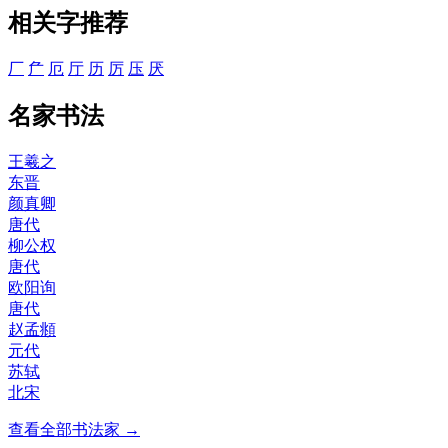
相关字推荐
厂
厃
厄
厅
历
厉
压
厌
名家书法
王羲之
东晋
颜真卿
唐代
柳公权
唐代
欧阳询
唐代
赵孟頫
元代
苏轼
北宋
查看全部书法家 →