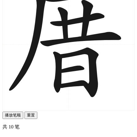
播放笔顺
重置
共 10 笔