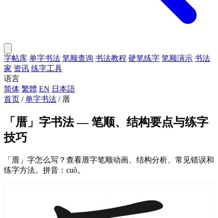
字帖库
单字书法
笔顺查询
书法教程
硬笔练字
笔顺演示
书法
家
资讯
练字工具
语言
简体
繁體
EN
日本語
首页
/
单字书法
/
厝
「厝」字书法 — 笔顺、结构要点与练字
技巧
「厝」字怎么写？查看厝字笔顺动画、结构分析、常见错误和
练字方法。拼音：cuò。