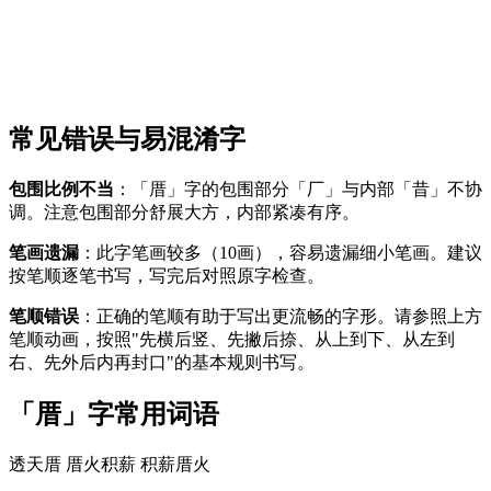
常见错误与易混淆字
包围比例不当
：「厝」字的包围部分「厂」与内部「昔」不协
调。注意包围部分舒展大方，内部紧凑有序。
笔画遗漏
：此字笔画较多（10画），容易遗漏细小笔画。建议
按笔顺逐笔书写，写完后对照原字检查。
笔顺错误
：正确的笔顺有助于写出更流畅的字形。请参照上方
笔顺动画，按照"先横后竖、先撇后捺、从上到下、从左到
右、先外后内再封口"的基本规则书写。
「厝」字常用词语
透天厝
厝火积薪
积薪厝火