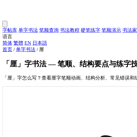
字帖库
单字书法
笔顺查询
书法教程
硬笔练字
笔顺演示
书法家
语言
简体
繁體
EN
日本語
首页
/
单字书法
/
厘
「厘」字书法 — 笔顺、结构要点与练字
「厘」字怎么写？查看厘字笔顺动画、结构分析、常见错误和练