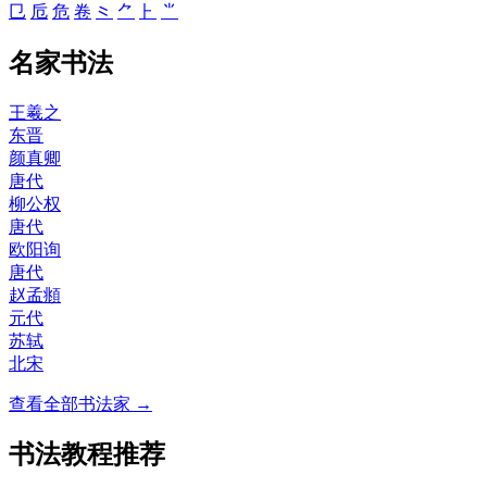
㔾
卮
危
卷
⺀
⺈
⺊
⺌
名家书法
王羲之
东晋
颜真卿
唐代
柳公权
唐代
欧阳询
唐代
赵孟頫
元代
苏轼
北宋
查看全部书法家 →
书法教程推荐