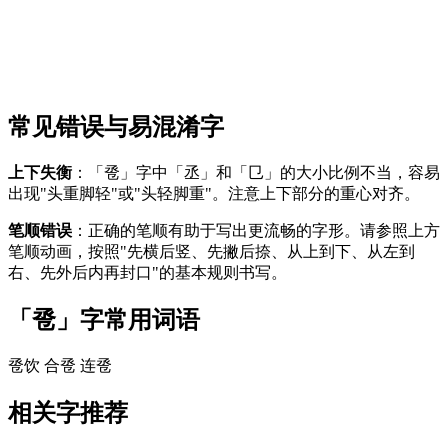
常见错误与易混淆字
上下失衡
：「卺」字中「丞」和「㔾」的大小比例不当，容易
出现"头重脚轻"或"头轻脚重"。注意上下部分的重心对齐。
笔顺错误
：正确的笔顺有助于写出更流畅的字形。请参照上方
笔顺动画，按照"先横后竖、先撇后捺、从上到下、从左到
右、先外后内再封口"的基本规则书写。
「卺」字常用词语
卺饮
合卺
连卺
相关字推荐