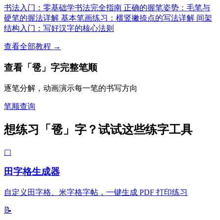
书法入门：零基础学书法完全指南
正确的握笔姿势：毛笔与
硬笔的握法详解
基本笔画练习：横竖撇捺点的写法详解
间架
结构入门：写好汉字的核心法则
查看全部教程 →
查看「卺」字完整笔顺
逐笔分解，动画演示每一笔的书写方向
笔顺查询
想练习「卺」字？试试这些练字工具
▢
田字格生成器
自定义田字格、米字格字帖，一键生成 PDF 打印练习
📝