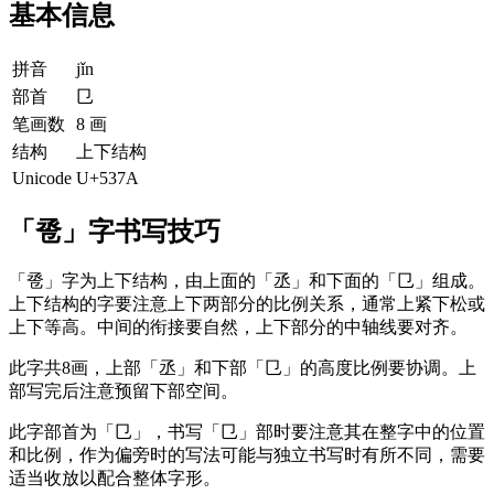
基本信息
拼音
jǐn
部首
㔾
笔画数
8 画
结构
上下结构
Unicode
U+537A
「卺」字书写技巧
「卺」字为上下结构，由上面的「丞」和下面的「㔾」组成。
上下结构的字要注意上下两部分的比例关系，通常上紧下松或
上下等高。中间的衔接要自然，上下部分的中轴线要对齐。
此字共8画，上部「丞」和下部「㔾」的高度比例要协调。上
部写完后注意预留下部空间。
此字部首为「㔾」，书写「㔾」部时要注意其在整字中的位置
和比例，作为偏旁时的写法可能与独立书写时有所不同，需要
适当收放以配合整体字形。