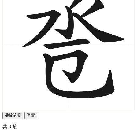
播放笔顺
重置
共 8 笔