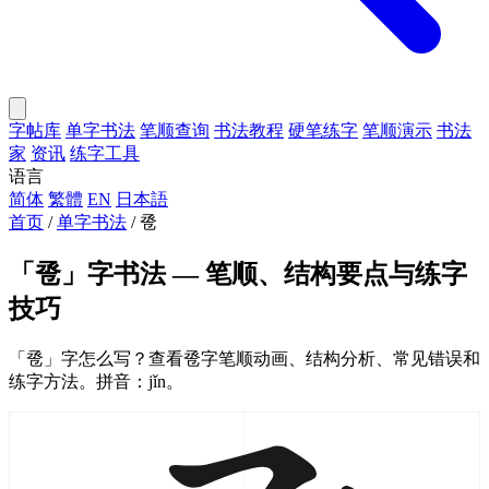
字帖库
单字书法
笔顺查询
书法教程
硬笔练字
笔顺演示
书法
家
资讯
练字工具
语言
简体
繁體
EN
日本語
首页
/
单字书法
/
卺
「卺」字书法 — 笔顺、结构要点与练字
技巧
「卺」字怎么写？查看卺字笔顺动画、结构分析、常见错误和
练字方法。拼音：jǐn。