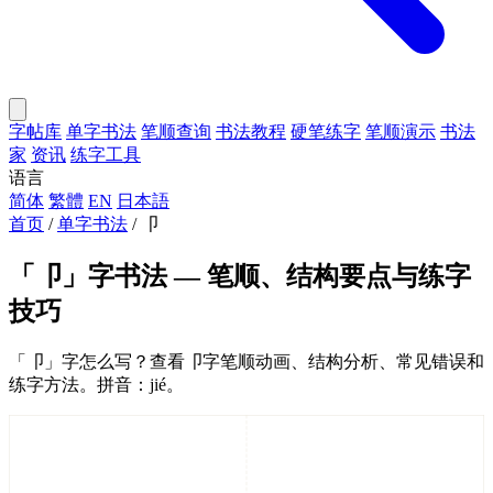
字帖库
单字书法
笔顺查询
书法教程
硬笔练字
笔顺演示
书法
家
资讯
练字工具
语言
简体
繁體
EN
日本語
首页
/
单字书法
/
卩
「卩」字书法 — 笔顺、结构要点与练字
技巧
「卩」字怎么写？查看卩字笔顺动画、结构分析、常见错误和
练字方法。拼音：jié。