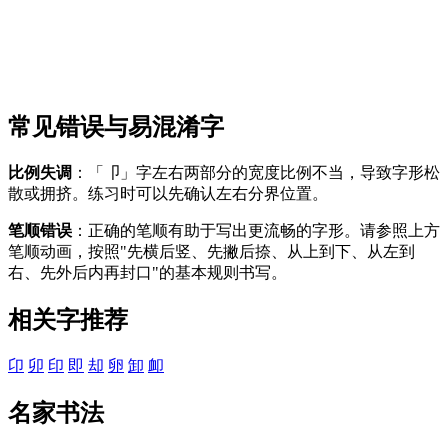
常见错误与易混淆字
比例失调
：「卩」字左右两部分的宽度比例不当，导致字形松
散或拥挤。练习时可以先确认左右分界位置。
笔顺错误
：正确的笔顺有助于写出更流畅的字形。请参照上方
笔顺动画，按照"先横后竖、先撇后捺、从上到下、从左到
右、先外后内再封口"的基本规则书写。
相关字推荐
卬
卯
印
即
却
卵
卸
卹
名家书法