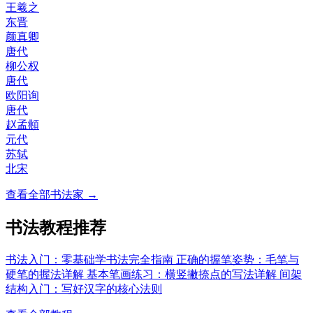
王羲之
东晋
颜真卿
唐代
柳公权
唐代
欧阳询
唐代
赵孟頫
元代
苏轼
北宋
查看全部书法家 →
书法教程推荐
书法入门：零基础学书法完全指南
正确的握笔姿势：毛笔与
硬笔的握法详解
基本笔画练习：横竖撇捺点的写法详解
间架
结构入门：写好汉字的核心法则