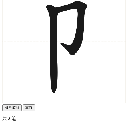
播放笔顺
重置
共 2 笔