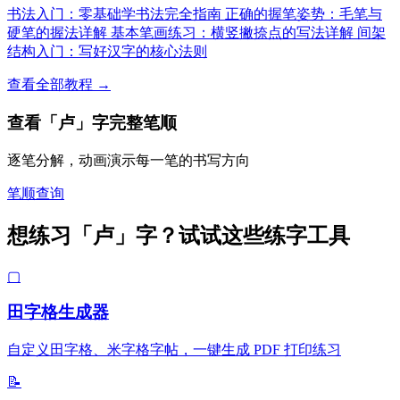
书法入门：零基础学书法完全指南
正确的握笔姿势：毛笔与
硬笔的握法详解
基本笔画练习：横竖撇捺点的写法详解
间架
结构入门：写好汉字的核心法则
查看全部教程 →
查看「卢」字完整笔顺
逐笔分解，动画演示每一笔的书写方向
笔顺查询
想练习「卢」字？试试这些练字工具
▢
田字格生成器
自定义田字格、米字格字帖，一键生成 PDF 打印练习
📝