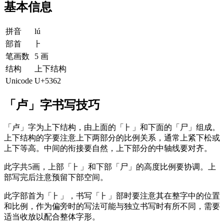
基本信息
拼音
lú
部首
⺊
笔画数
5 画
结构
上下结构
Unicode
U+5362
「卢」字书写技巧
「卢」字为上下结构，由上面的「⺊」和下面的「尸」组成。
上下结构的字要注意上下两部分的比例关系，通常上紧下松或
上下等高。中间的衔接要自然，上下部分的中轴线要对齐。
此字共5画，上部「⺊」和下部「尸」的高度比例要协调。上
部写完后注意预留下部空间。
此字部首为「⺊」，书写「⺊」部时要注意其在整字中的位置
和比例，作为偏旁时的写法可能与独立书写时有所不同，需要
适当收放以配合整体字形。