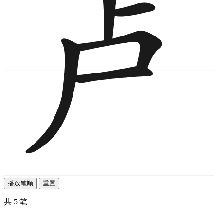
播放笔顺
重置
共 5 笔