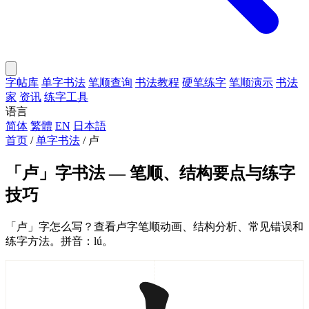
字帖库
单字书法
笔顺查询
书法教程
硬笔练字
笔顺演示
书法
家
资讯
练字工具
语言
简体
繁體
EN
日本語
首页
/
单字书法
/
卢
「卢」字书法 — 笔顺、结构要点与练字
技巧
「卢」字怎么写？查看卢字笔顺动画、结构分析、常见错误和
练字方法。拼音：lú。