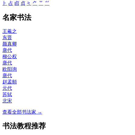
⺊
占
卣
贞
⺀
⺈
⺌
⺍
名家书法
王羲之
东晋
颜真卿
唐代
柳公权
唐代
欧阳询
唐代
赵孟頫
元代
苏轼
北宋
查看全部书法家 →
书法教程推荐