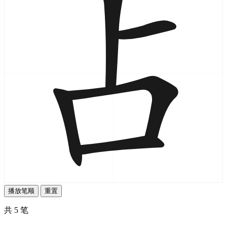
播放笔顺
重置
共 5 笔