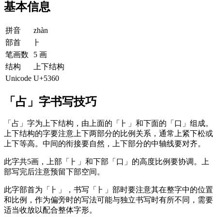
基本信息
拼音
zhàn
部首
⺊
笔画数
5 画
结构
上下结构
Unicode
U+5360
「占」字书写技巧
「占」字为上下结构，由上面的「⺊」和下面的「口」组成。
上下结构的字要注意上下两部分的比例关系，通常上紧下松或
上下等高。中间的衔接要自然，上下部分的中轴线要对齐。
此字共5画，上部「⺊」和下部「口」的高度比例要协调。上
部写完后注意预留下部空间。
此字部首为「⺊」，书写「⺊」部时要注意其在整字中的位置
和比例，作为偏旁时的写法可能与独立书写时有所不同，需要
适当收放以配合整体字形。