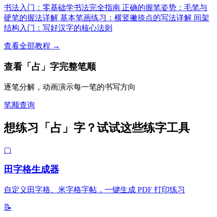
书法入门：零基础学书法完全指南
正确的握笔姿势：毛笔与
硬笔的握法详解
基本笔画练习：横竖撇捺点的写法详解
间架
结构入门：写好汉字的核心法则
查看全部教程 →
查看「占」字完整笔顺
逐笔分解，动画演示每一笔的书写方向
笔顺查询
想练习「占」字？试试这些练字工具
▢
田字格生成器
自定义田字格、米字格字帖，一键生成 PDF 打印练习
📝