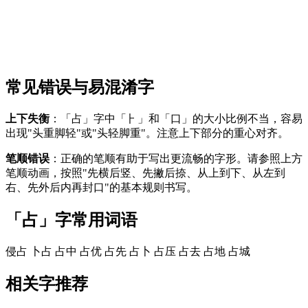
常见错误与易混淆字
上下失衡
：「占」字中「⺊」和「口」的大小比例不当，容易
出现"头重脚轻"或"头轻脚重"。注意上下部分的重心对齐。
笔顺错误
：正确的笔顺有助于写出更流畅的字形。请参照上方
笔顺动画，按照"先横后竖、先撇后捺、从上到下、从左到
右、先外后内再封口"的基本规则书写。
「占」字常用词语
侵占
卜占
占中
占优
占先
占卜
占压
占去
占地
占城
相关字推荐