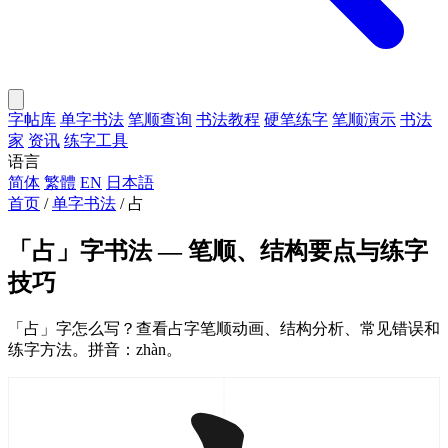
字帖库
单字书法
笔顺查询
书法教程
硬笔练字
笔顺演示
书法
家
资讯
练字工具
语言
简体
繁體
EN
日本語
首页
/
单字书法
/
占
「占」字书法 — 笔顺、结构要点与练字
技巧
「占」字怎么写？查看占字笔顺动画、结构分析、常见错误和
练字方法。拼音：zhàn。