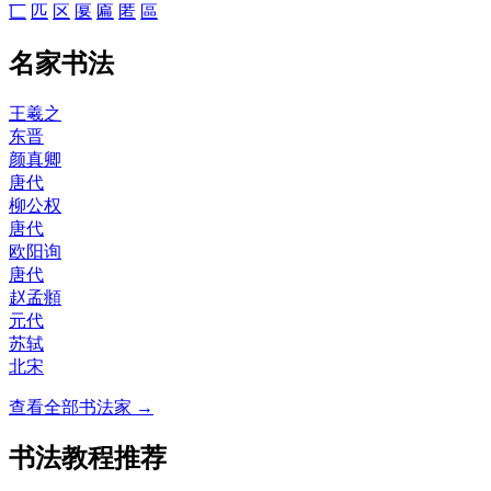
匸
匹
区
匽
匾
匿
區
名家书法
王羲之
东晋
颜真卿
唐代
柳公权
唐代
欧阳询
唐代
赵孟頫
元代
苏轼
北宋
查看全部书法家 →
书法教程推荐