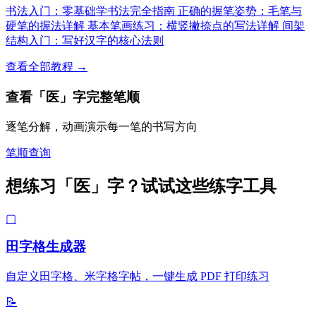
书法入门：零基础学书法完全指南
正确的握笔姿势：毛笔与
硬笔的握法详解
基本笔画练习：横竖撇捺点的写法详解
间架
结构入门：写好汉字的核心法则
查看全部教程 →
查看「医」字完整笔顺
逐笔分解，动画演示每一笔的书写方向
笔顺查询
想练习「医」字？试试这些练字工具
▢
田字格生成器
自定义田字格、米字格字帖，一键生成 PDF 打印练习
📝