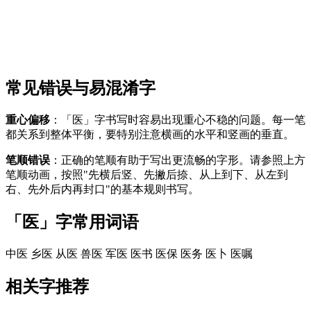
常见错误与易混淆字
重心偏移
：「医」字书写时容易出现重心不稳的问题。每一笔
都关系到整体平衡，要特别注意横画的水平和竖画的垂直。
笔顺错误
：正确的笔顺有助于写出更流畅的字形。请参照上方
笔顺动画，按照"先横后竖、先撇后捺、从上到下、从左到
右、先外后内再封口"的基本规则书写。
「医」字常用词语
中医
乡医
从医
兽医
军医
医书
医保
医务
医卜
医嘱
相关字推荐