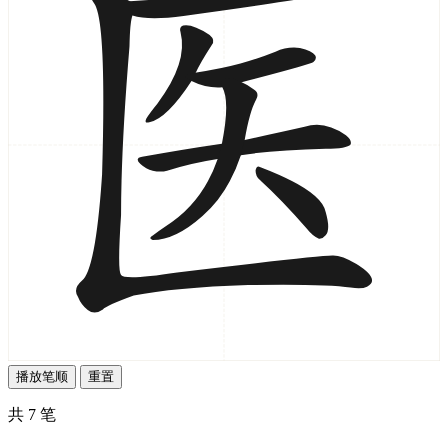
播放笔顺
重置
共 7 笔