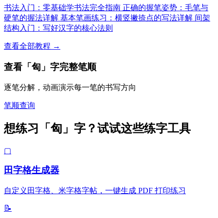
书法入门：零基础学书法完全指南
正确的握笔姿势：毛笔与
硬笔的握法详解
基本笔画练习：横竖撇捺点的写法详解
间架
结构入门：写好汉字的核心法则
查看全部教程 →
查看「匈」字完整笔顺
逐笔分解，动画演示每一笔的书写方向
笔顺查询
想练习「匈」字？试试这些练字工具
▢
田字格生成器
自定义田字格、米字格字帖，一键生成 PDF 打印练习
📝