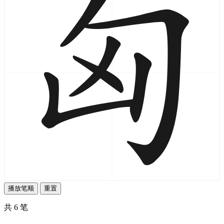
播放笔顺
重置
共 6 笔