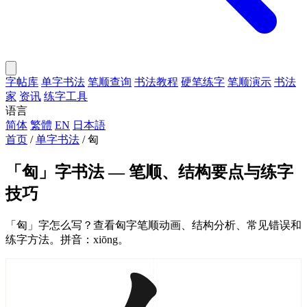
字帖库
单字书法
笔顺查询
书法教程
硬笔练字
笔顺演示
书法
家
资讯
练字工具
语言
简体
繁體
EN
日本語
首页
/
单字书法
/
匈
「匈」字书法 — 笔顺、结构要点与练字
技巧
「匈」字怎么写？查看匈字笔顺动画、结构分析、常见错误和
练字方法。拼音：xiōng。