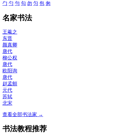
勹
勺
勻
勾
勿
匀
包
匆
名家书法
王羲之
东晋
颜真卿
唐代
柳公权
唐代
欧阳询
唐代
赵孟頫
元代
苏轼
北宋
查看全部书法家 →
书法教程推荐