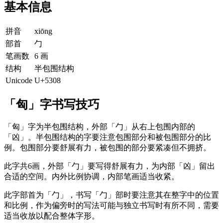
基本信息
拼音
xiōng
部首
勹
笔画数
6 画
结构
半包围结构
Unicode
U+5308
「匈」字书写技巧
「匈」字为半包围结构，外部「勹」从右上包围内部的
「凶」。半包围结构的字要注意包围部分和被包围部分的比
例。包围部分要舒展有力，被包围的部分要紧凑但不拥挤。
此字共6画，外部「勹」要写得舒展有力，为内部「凶」留出
合适的空间。内外比例协调，内部笔画适当收紧。
此字部首为「勹」，书写「勹」部时要注意其在整字中的位置
和比例，作为偏旁时的写法可能与独立书写时有所不同，需要
适当收放以配合整体字形。