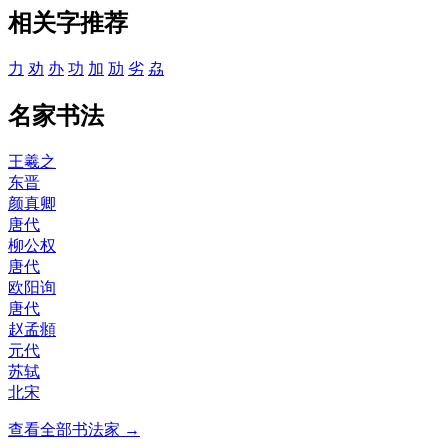
相关字推荐
力
劝
办
功
加
劢
劣
劦
名家书法
王羲之
东晋
颜真卿
唐代
柳公权
唐代
欧阳询
唐代
赵孟頫
元代
苏轼
北宋
查看全部书法家 →