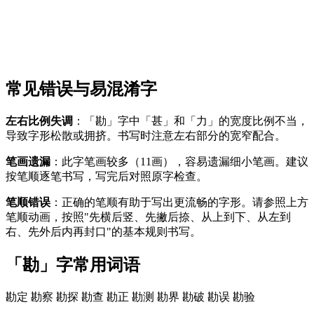
常见错误与易混淆字
左右比例失调
：「勘」字中「甚」和「力」的宽度比例不当，
导致字形松散或拥挤。书写时注意左右部分的宽窄配合。
笔画遗漏
：此字笔画较多（11画），容易遗漏细小笔画。建议
按笔顺逐笔书写，写完后对照原字检查。
笔顺错误
：正确的笔顺有助于写出更流畅的字形。请参照上方
笔顺动画，按照"先横后竖、先撇后捺、从上到下、从左到
右、先外后内再封口"的基本规则书写。
「勘」字常用词语
勘定
勘察
勘探
勘查
勘正
勘测
勘界
勘破
勘误
勘验