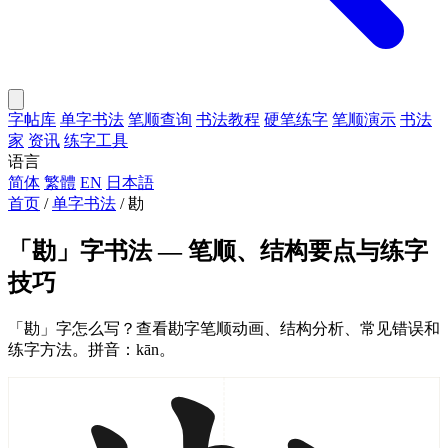
字帖库
单字书法
笔顺查询
书法教程
硬笔练字
笔顺演示
书法
家
资讯
练字工具
语言
简体
繁體
EN
日本語
首页
/
单字书法
/
勘
「勘」字书法 — 笔顺、结构要点与练字
技巧
「勘」字怎么写？查看勘字笔顺动画、结构分析、常见错误和
练字方法。拼音：kān。