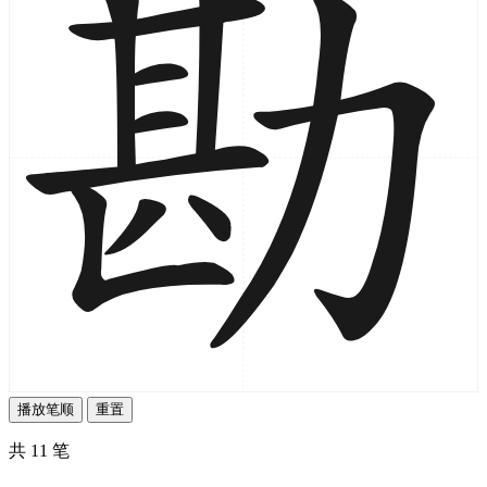
播放笔顺
重置
共 11 笔