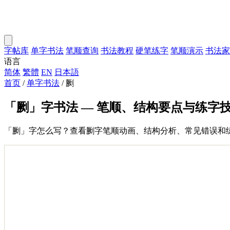
字帖库
单字书法
笔顺查询
书法教程
硬笔练字
笔顺演示
书法家
语言
简体
繁體
EN
日本語
首页
/
单字书法
/
劂
「劂」字书法 — 笔顺、结构要点与练字
「劂」字怎么写？查看劂字笔顺动画、结构分析、常见错误和练