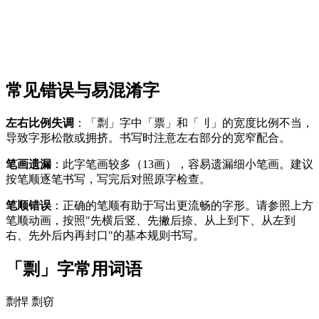
常见错误与易混淆字
左右比例失调
：「剽」字中「票」和「刂」的宽度比例不当，
导致字形松散或拥挤。书写时注意左右部分的宽窄配合。
笔画遗漏
：此字笔画较多（13画），容易遗漏细小笔画。建议
按笔顺逐笔书写，写完后对照原字检查。
笔顺错误
：正确的笔顺有助于写出更流畅的字形。请参照上方
笔顺动画，按照"先横后竖、先撇后捺、从上到下、从左到
右、先外后内再封口"的基本规则书写。
「剽」字常用词语
剽悍
剽窃