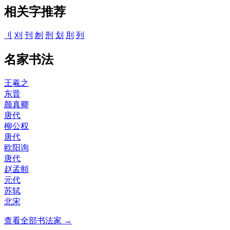
相关字推荐
刂
刈
刊
刎
刑
划
刖
列
名家书法
王羲之
东晋
颜真卿
唐代
柳公权
唐代
欧阳询
唐代
赵孟頫
元代
苏轼
北宋
查看全部书法家 →