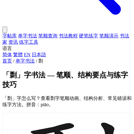
字帖库
单字书法
笔顺查询
书法教程
硬笔练字
笔顺演示
书法
家
资讯
练字工具
语言
简体
繁體
EN
日本語
首页
/
单字书法
/
剽
「剽」字书法 — 笔顺、结构要点与练字
技巧
「剽」字怎么写？查看剽字笔顺动画、结构分析、常见错误和
练字方法。拼音：piāo。