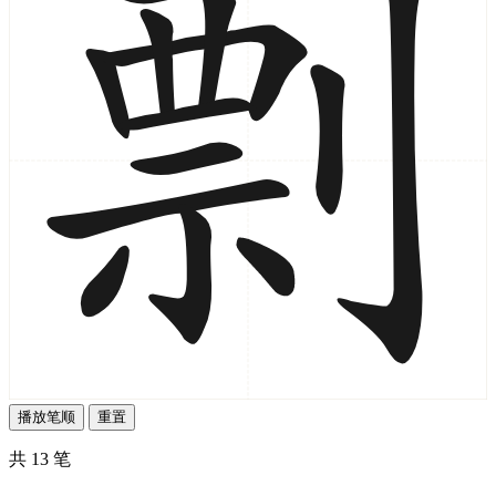
播放笔顺
重置
共 13 笔