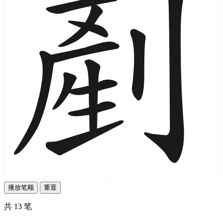
播放笔顺
重置
共 13 笔