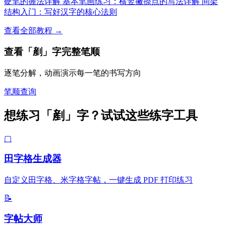
硬笔的握法详解
基本笔画练习：横竖撇捺点的写法详解
间架
结构入门：写好汉字的核心法则
查看全部教程 →
查看「剷」字完整笔顺
逐笔分解，动画演示每一笔的书写方向
笔顺查询
想练习「剷」字？试试这些练字工具
▢
田字格生成器
自定义田字格、米字格字帖，一键生成 PDF 打印练习
📝
字帖大师