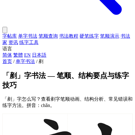
字帖库
单字书法
笔顺查询
书法教程
硬笔练字
笔顺演示
书法
家
资讯
练字工具
语言
简体
繁體
EN
日本語
首页
/
单字书法
/
剷
「剷」字书法 — 笔顺、结构要点与练字
技巧
「剷」字怎么写？查看剷字笔顺动画、结构分析、常见错误和
练字方法。拼音：chǎn。