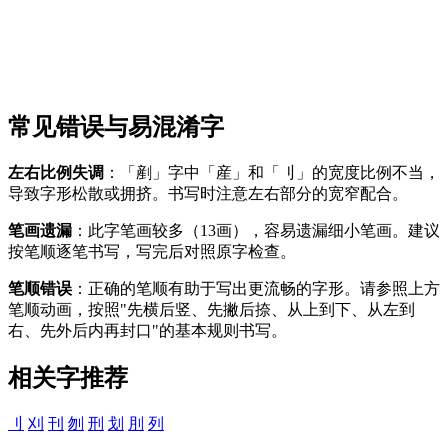
常见错误与易混淆字
左右比例失调
：「剷」字中「産」和「刂」的宽度比例不当，
导致字形松散或拥挤。书写时注意左右部分的宽窄配合。
笔画遗漏
：此字笔画较多（13画），容易遗漏细小笔画。建议
按笔顺逐笔书写，写完后对照原字检查。
笔顺错误
：正确的笔顺有助于写出更流畅的字形。请参照上方
笔顺动画，按照"先横后竖、先撇后捺、从上到下、从左到
右、先外后内再封口"的基本规则书写。
相关字推荐
刂
刈
刊
刎
刑
划
刖
列