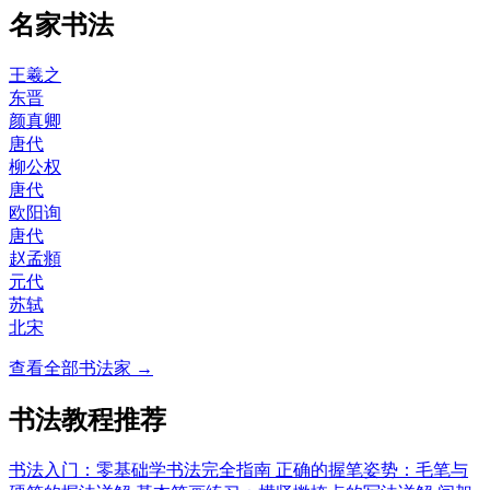
名家书法
王羲之
东晋
颜真卿
唐代
柳公权
唐代
欧阳询
唐代
赵孟頫
元代
苏轼
北宋
查看全部书法家 →
书法教程推荐
书法入门：零基础学书法完全指南
正确的握笔姿势：毛笔与