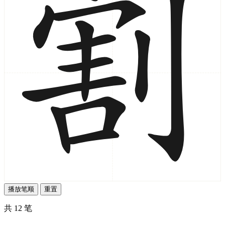
播放笔顺
重置
共 12 笔