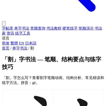
字帖库
单字书法
笔顺查询
书法教程
硬笔练字
笔顺演示
书法
家
资讯
练字工具
语言
简体
繁體
EN
日本語
首页
/
单字书法
/
割
「割」字书法 — 笔顺、结构要点与练字
技巧
「割」字怎么写？查看割字笔顺动画、结构分析、常见错误和
练字方法。拼音：gē。