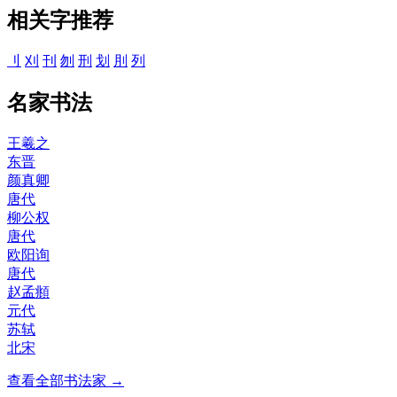
相关字推荐
刂
刈
刊
刎
刑
划
刖
列
名家书法
王羲之
东晋
颜真卿
唐代
柳公权
唐代
欧阳询
唐代
赵孟頫
元代
苏轼
北宋
查看全部书法家 →