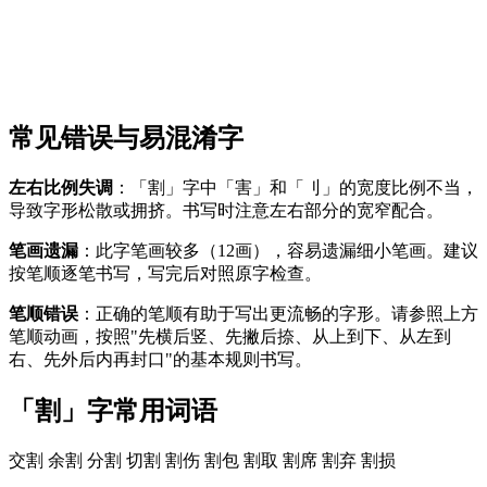
常见错误与易混淆字
左右比例失调
：「割」字中「害」和「刂」的宽度比例不当，
导致字形松散或拥挤。书写时注意左右部分的宽窄配合。
笔画遗漏
：此字笔画较多（12画），容易遗漏细小笔画。建议
按笔顺逐笔书写，写完后对照原字检查。
笔顺错误
：正确的笔顺有助于写出更流畅的字形。请参照上方
笔顺动画，按照"先横后竖、先撇后捺、从上到下、从左到
右、先外后内再封口"的基本规则书写。
「割」字常用词语
交割
余割
分割
切割
割伤
割包
割取
割席
割弃
割损