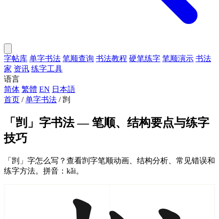
字帖库
单字书法
笔顺查询
书法教程
硬笔练字
笔顺演示
书法
家
资讯
练字工具
语言
简体
繁體
EN
日本語
首页
/
单字书法
/
剀
「剀」字书法 — 笔顺、结构要点与练字
技巧
「剀」字怎么写？查看剀字笔顺动画、结构分析、常见错误和
练字方法。拼音：kǎi。