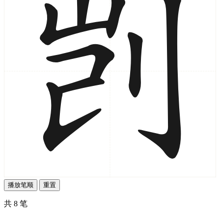
播放笔顺
重置
共 8 笔