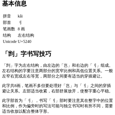
基本信息
拼音
kǎi
部首
刂
笔画数
8 画
结构
左右结构
Unicode
U+5240
「剀」字书写技巧
「剀」字为左右结构，由左边的「岂」和右边的「刂」组成。
左右结构的字要注意两部分的宽窄比例和高低位置关系。一般
左窄右宽或左右等宽，两部分之间要有适当的穿插避让。
此字共8画，笔画不多但要处理好「岂」与「刂」之间的穿插
避让关系。左部适当收紧，右部舒展放开，使整字重心平稳。
此字部首为「刂」，书写「刂」部时要注意其在整字中的位置
和比例，作为偏旁时的写法可能与独立书写时有所不同，需要
适当收放以配合整体字形。