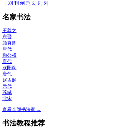
刂
刈
刊
刎
刑
划
刖
列
名家书法
王羲之
东晋
颜真卿
唐代
柳公权
唐代
欧阳询
唐代
赵孟頫
元代
苏轼
北宋
查看全部书法家 →
书法教程推荐