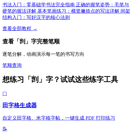
书法入门：零基础学书法完全指南
正确的握笔姿势：毛笔与
硬笔的握法详解
基本笔画练习：横竖撇捺点的写法详解
间架
结构入门：写好汉字的核心法则
查看全部教程 →
查看「剀」字完整笔顺
逐笔分解，动画演示每一笔的书写方向
笔顺查询
想练习「剀」字？试试这些练字工具
▢
田字格生成器
自定义田字格、米字格字帖，一键生成 PDF 打印练习
📝