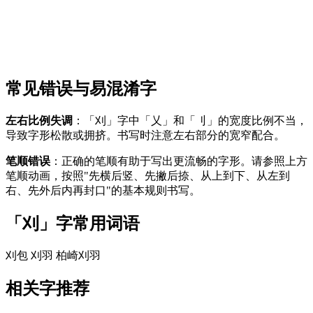
常见错误与易混淆字
左右比例失调
：「刈」字中「乂」和「刂」的宽度比例不当，
导致字形松散或拥挤。书写时注意左右部分的宽窄配合。
笔顺错误
：正确的笔顺有助于写出更流畅的字形。请参照上方
笔顺动画，按照"先横后竖、先撇后捺、从上到下、从左到
右、先外后内再封口"的基本规则书写。
「刈」字常用词语
刈包
刈羽
柏崎刈羽
相关字推荐