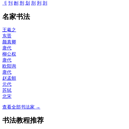
刂
刊
刎
刑
划
刖
列
刘
名家书法
王羲之
东晋
颜真卿
唐代
柳公权
唐代
欧阳询
唐代
赵孟頫
元代
苏轼
北宋
查看全部书法家 →
书法教程推荐