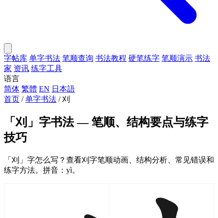
字帖库
单字书法
笔顺查询
书法教程
硬笔练字
笔顺演示
书法
家
资讯
练字工具
语言
简体
繁體
EN
日本語
首页
/
单字书法
/
刈
「刈」字书法 — 笔顺、结构要点与练字
技巧
「刈」字怎么写？查看刈字笔顺动画、结构分析、常见错误和
练字方法。拼音：yì。