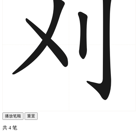
播放笔顺
重置
共 4 笔