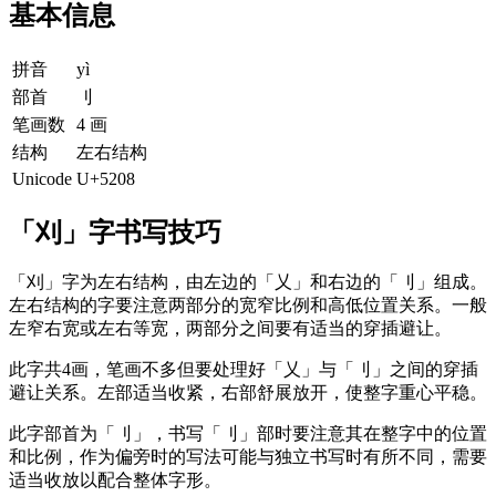
基本信息
拼音
yì
部首
刂
笔画数
4 画
结构
左右结构
Unicode
U+5208
「刈」字书写技巧
「刈」字为左右结构，由左边的「乂」和右边的「刂」组成。
左右结构的字要注意两部分的宽窄比例和高低位置关系。一般
左窄右宽或左右等宽，两部分之间要有适当的穿插避让。
此字共4画，笔画不多但要处理好「乂」与「刂」之间的穿插
避让关系。左部适当收紧，右部舒展放开，使整字重心平稳。
此字部首为「刂」，书写「刂」部时要注意其在整字中的位置
和比例，作为偏旁时的写法可能与独立书写时有所不同，需要
适当收放以配合整体字形。