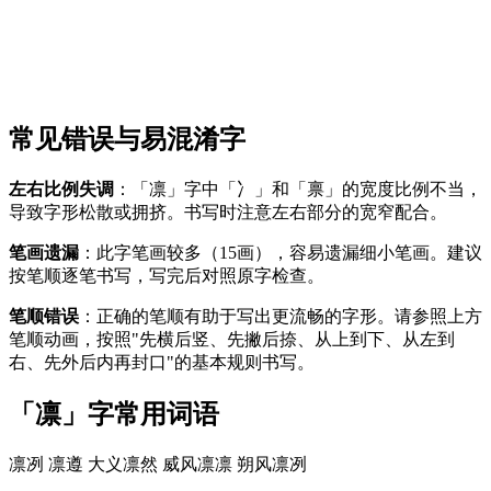
常见错误与易混淆字
左右比例失调
：「凛」字中「冫」和「禀」的宽度比例不当，
导致字形松散或拥挤。书写时注意左右部分的宽窄配合。
笔画遗漏
：此字笔画较多（15画），容易遗漏细小笔画。建议
按笔顺逐笔书写，写完后对照原字检查。
笔顺错误
：正确的笔顺有助于写出更流畅的字形。请参照上方
笔顺动画，按照"先横后竖、先撇后捺、从上到下、从左到
右、先外后内再封口"的基本规则书写。
「凛」字常用词语
凛冽
凛遵
大义凛然
威风凛凛
朔风凛冽