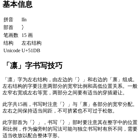
基本信息
拼音
lǐn
部首
冫
笔画数
15 画
结构
左右结构
Unicode
U+51DB
「凛」字书写技巧
「凛」字为左右结构，由左边的「冫」和右边的「禀」组成。
左右结构的字要注意两部分的宽窄比例和高低位置关系。一般
左窄右宽或左右等宽，两部分之间要有适当的穿插避让。
此字共15画，书写时注意「冫」与「禀」各部分的宽窄分配。
左右之间保持适当间距，不可挤紧也不可过于松散。
此字部首为「冫」，书写「冫」部时要注意其在整字中的位置
和比例，作为偏旁时的写法可能与独立书写时有所不同，需要
适当收放以配合整体字形。