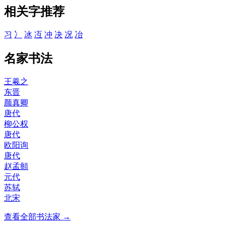
相关字推荐
习
冫
冰
冱
冲
决
况
冶
名家书法
王羲之
东晋
颜真卿
唐代
柳公权
唐代
欧阳询
唐代
赵孟頫
元代
苏轼
北宋
查看全部书法家 →