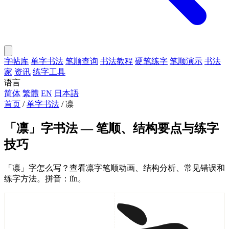
字帖库
单字书法
笔顺查询
书法教程
硬笔练字
笔顺演示
书法
家
资讯
练字工具
语言
简体
繁體
EN
日本語
首页
/
单字书法
/
凛
「凛」字书法 — 笔顺、结构要点与练字
技巧
「凛」字怎么写？查看凛字笔顺动画、结构分析、常见错误和
练字方法。拼音：lǐn。