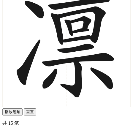
播放笔顺
重置
共 15 笔