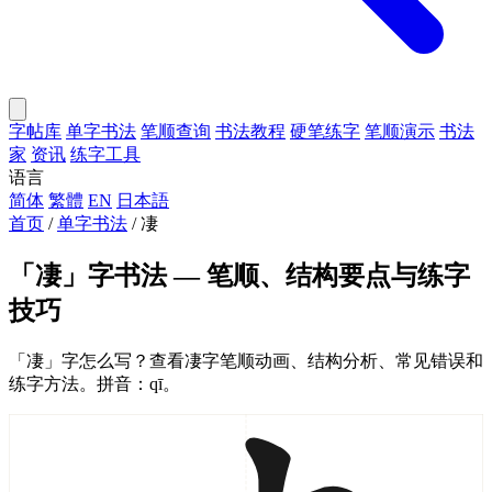
字帖库
单字书法
笔顺查询
书法教程
硬笔练字
笔顺演示
书法
家
资讯
练字工具
语言
简体
繁體
EN
日本語
首页
/
单字书法
/
凄
「凄」字书法 — 笔顺、结构要点与练字
技巧
「凄」字怎么写？查看凄字笔顺动画、结构分析、常见错误和
练字方法。拼音：qī。