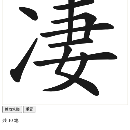
播放笔顺
重置
共 10 笔