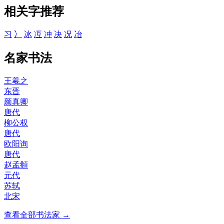
相关字推荐
习
冫
冰
冱
冲
决
况
冶
名家书法
王羲之
东晋
颜真卿
唐代
柳公权
唐代
欧阳询
唐代
赵孟頫
元代
苏轼
北宋
查看全部书法家 →