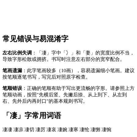
常见错误与易混淆字
左右比例失调
：「凄」字中「冫」和「妻」的宽度比例不当，
导致字形松散或拥挤。书写时注意左右部分的宽窄配合。
笔画遗漏
：此字笔画较多（10画），容易遗漏细小笔画。建议
按笔顺逐笔书写，写完后对照原字检查。
笔顺错误
：正确的笔顺有助于写出更流畅的字形。请参照上方
笔顺动画，按照"先横后竖、先撇后捺、从上到下、从左到
右、先外后内再封口"的基本规则书写。
「凄」字常用词语
凄凄
凄凉
凄切
凄厉
凄哀
凄婉
凄寒
凄怆
凄恻
凄惋