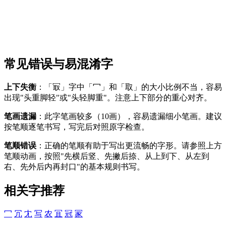
常见错误与易混淆字
上下失衡
：「冣」字中「冖」和「取」的大小比例不当，容易
出现"头重脚轻"或"头轻脚重"。注意上下部分的重心对齐。
笔画遗漏
：此字笔画较多（10画），容易遗漏细小笔画。建议
按笔顺逐笔书写，写完后对照原字检查。
笔顺错误
：正确的笔顺有助于写出更流畅的字形。请参照上方
笔顺动画，按照"先横后竖、先撇后捺、从上到下、从左到
右、先外后内再封口"的基本规则书写。
相关字推荐
冖
冗
冘
写
农
冝
冠
冡