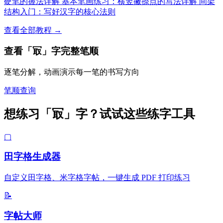
硬笔的握法详解
基本笔画练习：横竖撇捺点的写法详解
间架
结构入门：写好汉字的核心法则
查看全部教程 →
查看「冣」字完整笔顺
逐笔分解，动画演示每一笔的书写方向
笔顺查询
想练习「冣」字？试试这些练字工具
▢
田字格生成器
自定义田字格、米字格字帖，一键生成 PDF 打印练习
📝
字帖大师