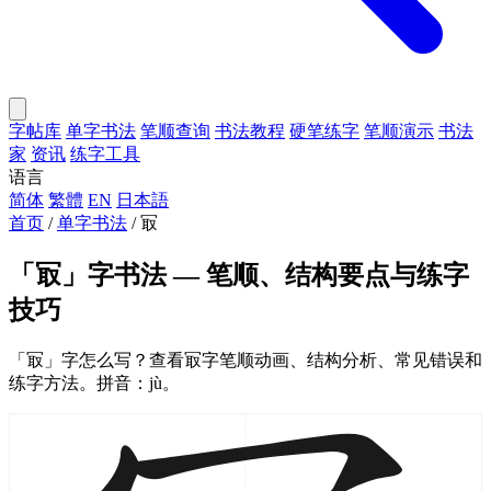
字帖库
单字书法
笔顺查询
书法教程
硬笔练字
笔顺演示
书法
家
资讯
练字工具
语言
简体
繁體
EN
日本語
首页
/
单字书法
/
冣
「冣」字书法 — 笔顺、结构要点与练字
技巧
「冣」字怎么写？查看冣字笔顺动画、结构分析、常见错误和
练字方法。拼音：jù。