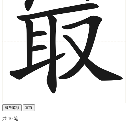
播放笔顺
重置
共 10 笔