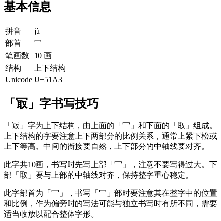
基本信息
拼音
jù
部首
冖
笔画数
10 画
结构
上下结构
Unicode
U+51A3
「冣」字书写技巧
「冣」字为上下结构，由上面的「冖」和下面的「取」组成。
上下结构的字要注意上下两部分的比例关系，通常上紧下松或
上下等高。中间的衔接要自然，上下部分的中轴线要对齐。
此字共10画，书写时先写上部「冖」，注意不要写得过大。下
部「取」要与上部的中轴线对齐，保持整字重心稳定。
此字部首为「冖」，书写「冖」部时要注意其在整字中的位置
和比例，作为偏旁时的写法可能与独立书写时有所不同，需要
适当收放以配合整体字形。