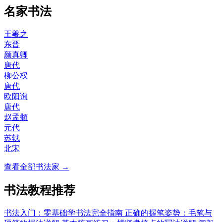
名家书法
王羲之
东晋
颜真卿
唐代
柳公权
唐代
欧阳询
唐代
赵孟頫
元代
苏轼
北宋
查看全部书法家 →
书法教程推荐
书法入门：零基础学书法完全指南
正确的握笔姿势：毛笔与