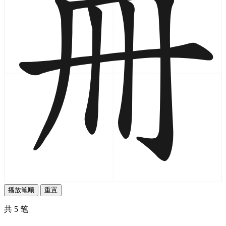
播放笔顺
重置
共 5 笔