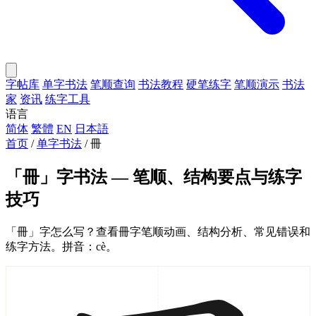
字帖库
单字书法
笔顺查询
书法教程
硬笔练字
笔顺演示
书法
家
资讯
练字工具
语言
简体
繁體
EN
日本語
首页
/
单字书法
/
冊
「冊」字书法 — 笔顺、结构要点与练字
技巧
「冊」字怎么写？查看冊字笔顺动画、结构分析、常见错误和
练字方法。拼音：cè。