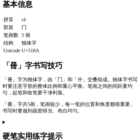
基本信息
拼音
cè
部首
冂
笔画数
5 画
结构
独体字
Unicode
U+518A
「冊」字书写技巧
「冊」字为独体字，由「冂」和「卄」交叠组成。独体字书写
时要注意字形的整体比例和重心平衡。笔画之间的间距要均
匀，起笔和收笔要干净利落。
「冊」字共5画，笔画较少，每一笔的位置和角度都很重要。
书写时要做到疏密得当、布白均匀。
硬笔实用练字提示