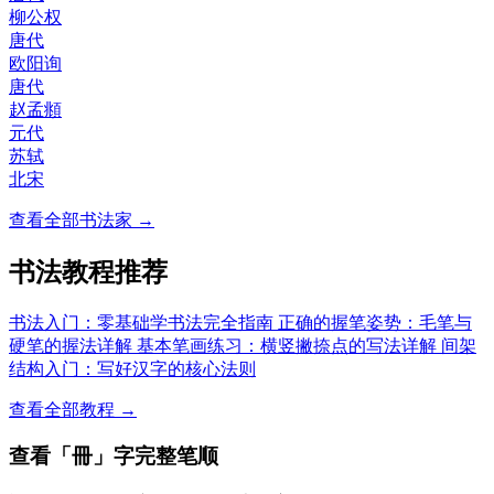
柳公权
唐代
欧阳询
唐代
赵孟頫
元代
苏轼
北宋
查看全部书法家 →
书法教程推荐
书法入门：零基础学书法完全指南
正确的握笔姿势：毛笔与
硬笔的握法详解
基本笔画练习：横竖撇捺点的写法详解
间架
结构入门：写好汉字的核心法则
查看全部教程 →
查看「冊」字完整笔顺