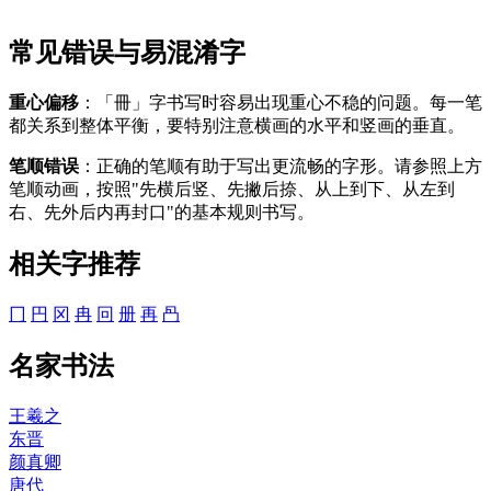
常见错误与易混淆字
重心偏移
：「冊」字书写时容易出现重心不稳的问题。每一笔
都关系到整体平衡，要特别注意横画的水平和竖画的垂直。
笔顺错误
：正确的笔顺有助于写出更流畅的字形。请参照上方
笔顺动画，按照"先横后竖、先撇后捺、从上到下、从左到
右、先外后内再封口"的基本规则书写。
相关字推荐
冂
円
冈
冉
冋
册
再
冎
名家书法
王羲之
东晋
颜真卿
唐代