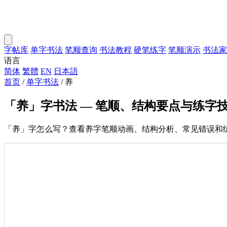
字帖库
单字书法
笔顺查询
书法教程
硬笔练字
笔顺演示
书法家
语言
简体
繁體
EN
日本語
首页
/
单字书法
/
养
「养」字书法 — 笔顺、结构要点与练字
「养」字怎么写？查看养字笔顺动画、结构分析、常见错误和练