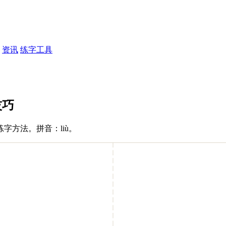
资讯
练字工具
技巧
字方法。拼音：liù。