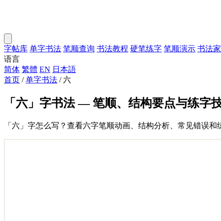
字帖库
单字书法
笔顺查询
书法教程
硬笔练字
笔顺演示
书法家
语言
简体
繁體
EN
日本語
首页
/
单字书法
/
六
「六」字书法 — 笔顺、结构要点与练字
「六」字怎么写？查看六字笔顺动画、结构分析、常见错误和练