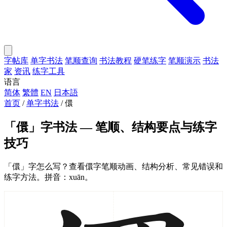
字帖库
单字书法
笔顺查询
书法教程
硬笔练字
笔顺演示
书法
家
资讯
练字工具
语言
简体
繁體
EN
日本語
首页
/
单字书法
/
儇
「儇」字书法 — 笔顺、结构要点与练字
技巧
「儇」字怎么写？查看儇字笔顺动画、结构分析、常见错误和
练字方法。拼音：xuān。