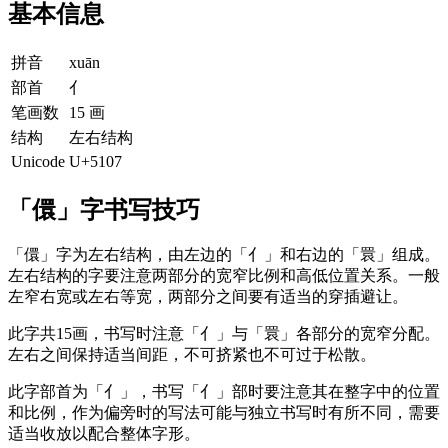
基本信息
拼音
xuān
部首
亻
笔画数
15 画
结构
左右结构
Unicode
U+5107
「儇」字书写技巧
「儇」字为左右结构，由左边的「亻」和右边的「睘」组成。
左右结构的字要注意两部分的宽窄比例和高低位置关系。一般
左窄右宽或左右等宽，两部分之间要有适当的穿插避让。
此字共15画，书写时注意「亻」与「睘」各部分的宽窄分配。
左右之间保持适当间距，不可挤紧也不可过于松散。
此字部首为「亻」，书写「亻」部时要注意其在整字中的位置
和比例，作为偏旁时的写法可能与独立书写时有所不同，需要
适当收放以配合整体字形。