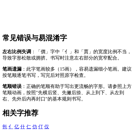
常见错误与易混淆字
左右比例失调
：「價」字中「亻」和「賈」的宽度比例不当，
导致字形松散或拥挤。书写时注意左右部分的宽窄配合。
笔画遗漏
：此字笔画较多（15画），容易遗漏细小笔画。建议
按笔顺逐笔书写，写完后对照原字检查。
笔顺错误
：正确的笔顺有助于写出更流畅的字形。请参照上方
笔顺动画，按照"先横后竖、先撇后捺、从上到下、从左到
右、先外后内再封口"的基本规则书写。
相关字推荐
㐌
亻
亿
什
仁
仂
仃
仅