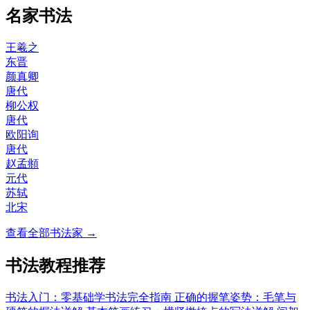
名家书法
王羲之
东晋
颜真卿
唐代
柳公权
唐代
欧阳询
唐代
赵孟頫
元代
苏轼
北宋
查看全部书法家 →
书法教程推荐
书法入门：零基础学书法完全指南
正确的握笔姿势：毛笔与