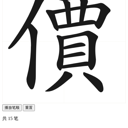
播放笔顺
重置
共 15 笔