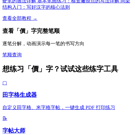
硬笔的握法详解
基本笔画练习：横竖撇捺点的写法详解
间架
结构入门：写好汉字的核心法则
查看全部教程 →
查看「價」字完整笔顺
逐笔分解，动画演示每一笔的书写方向
笔顺查询
想练习「價」字？试试这些练字工具
▢
田字格生成器
自定义田字格、米字格字帖，一键生成 PDF 打印练习
📝
字帖大师