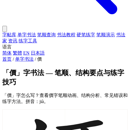
字帖库
单字书法
笔顺查询
书法教程
硬笔练字
笔顺演示
书法
家
资讯
练字工具
语言
简体
繁體
EN
日本語
首页
/
单字书法
/
價
「價」字书法 — 笔顺、结构要点与练字
技巧
「價」字怎么写？查看價字笔顺动画、结构分析、常见错误和
练字方法。拼音：jià。