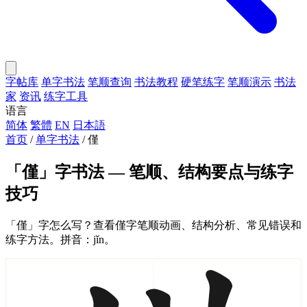
字帖库
单字书法
笔顺查询
书法教程
硬笔练字
笔顺演示
书法
家
资讯
练字工具
语言
简体
繁體
EN
日本語
首页
/
单字书法
/
僅
「僅」字书法 — 笔顺、结构要点与练字
技巧
「僅」字怎么写？查看僅字笔顺动画、结构分析、常见错误和
练字方法。拼音：jǐn。