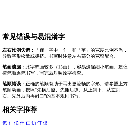
常见错误与易混淆字
左右比例失调
：「僅」字中「亻」和「堇」的宽度比例不当，
导致字形松散或拥挤。书写时注意左右部分的宽窄配合。
笔画遗漏
：此字笔画较多（13画），容易遗漏细小笔画。建议
按笔顺逐笔书写，写完后对照原字检查。
笔顺错误
：正确的笔顺有助于写出更流畅的字形。请参照上方
笔顺动画，按照"先横后竖、先撇后捺、从上到下、从左到
右、先外后内再封口"的基本规则书写。
相关字推荐
㐌
亻
亿
什
仁
仂
仃
仅