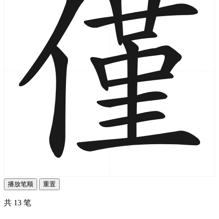
播放笔顺
重置
共 13 笔