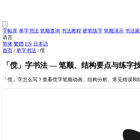
字帖库
单字书法
笔顺查询
书法教程
硬笔练字
笔顺演示
书法家
语言
简体
繁體
EN
日本語
首页
/
单字书法
/
傥
「傥」字书法 — 笔顺、结构要点与练字
「傥」字怎么写？查看傥字笔顺动画、结构分析、常见错误和练字