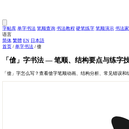
字帖库
单字书法
笔顺查询
书法教程
硬笔练字
笔顺演示
书法家
语言
简体
繁體
EN
日本語
首页
/
单字书法
/
傖
「傖」字书法 — 笔顺、结构要点与练字
「傖」字怎么写？查看傖字笔顺动画、结构分析、常见错误和练字