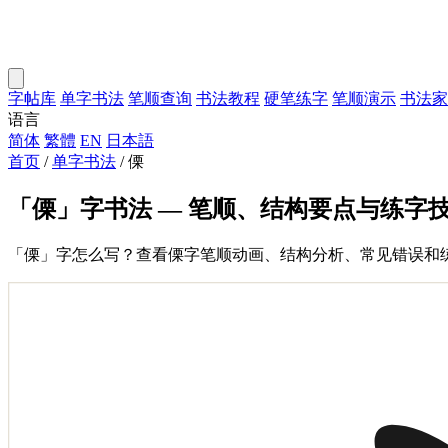
字帖库
单字书法
笔顺查询
书法教程
硬笔练字
笔顺演示
书法家
语言
简体
繁體
EN
日本語
首页
/
单字书法
/
傈
「傈」字书法 — 笔顺、结构要点与练字
「傈」字怎么写？查看傈字笔顺动画、结构分析、常见错误和练