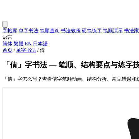
字帖库
单字书法
笔顺查询
书法教程
硬笔练字
笔顺演示
书法家
语言
简体
繁體
EN
日本語
首页
/
单字书法
/
倩
「倩」字书法 — 笔顺、结构要点与练字
「倩」字怎么写？查看倩字笔顺动画、结构分析、常见错误和练字